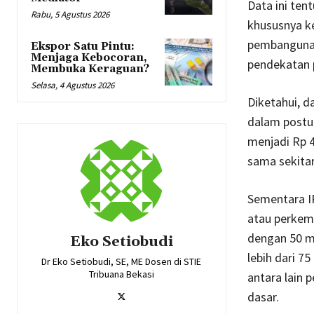
Data ini ten
Rabu, 5 Agustus 2026
khususnya k
pembangunan
Ekspor Satu Pintu:
Menjaga Kebocoran,
pendekatan 
Membuka Keraguan?
Selasa, 4 Agustus 2026
Diketahui, d
dalam postur
menjadi Rp 4
sama sekitar
Sementara I
atau perkem
dengan 50 m
Eko Setiobudi
lebih dari 7
Dr Eko Setiobudi, SE, ME Dosen di STIE
Tribuana Bekasi
antara lain 
dasar.