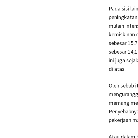
Pada sisi la
peningkatan
mulain inten
kemiskinan d
sebesar 15,7
sebesar 14,
ini juga sej
di atas.
Oleh sebab i
menguranggi 
memang meny
Penyebabnya 
pekerjaan ma
Atau dalam b