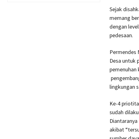
Sejak disah
memang ber
dengan leve
pedesaan.
Permendes N
Desa untuk 
pemenuhan k
pengembanga
lingkungan s
Ke-4 prioti
sudah dilak
Diantaranya
akibat “ter
sumber daya 