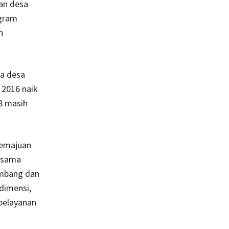
nan desa
ogram
n
na desa
 2016 naik
18 masih
kemajuan
i sama
embang dan
 dimensi,
 pelayanan