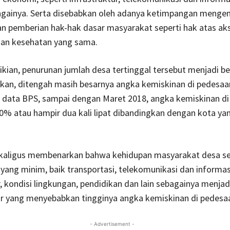
bagainya. Serta disebabkan oleh adanya ketimpangan mengen
n pemberian hak-hak dasar masyarakat seperti hak atas ak
dan kesehatan yang sama.
ian, penurunan jumlah desa tertinggal tersebut menjadi be
an, ditengah masih besarnya angka kemiskinan di pedesaa
 data BPS, sampai dengan Maret 2018, angka kemiskinan di
0% atau hampir dua kali lipat dibandingkan dengan kota ya
ekaligus membenarkan bahwa kehidupan masyarakat desa se
s yang minim, baik transportasi, telekomunikasi dan informa
r, kondisi lingkungan, pendidikan dan lain sebagainya menja
or yang menyebabkan tingginya angka kemiskinan di pedesa
- Advertisement -