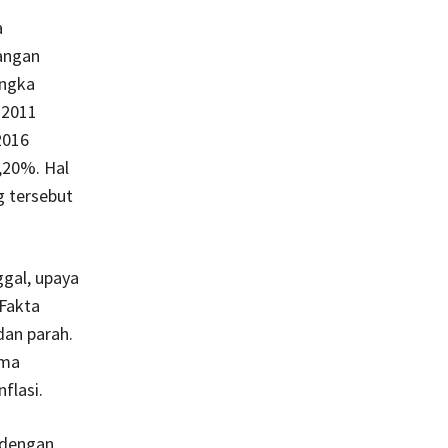
a
angan
angka
 2011
2016
,20%. Hal
g tersebut
ggal, upaya
 Fakta
an parah.
ama
flasi.
r dengan