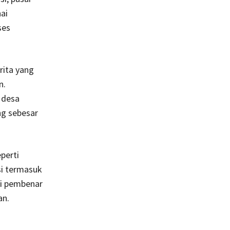
ai
ses
rita yang
n.
 desa
ng sebesar
perti
si termasuk
di pembenar
an.