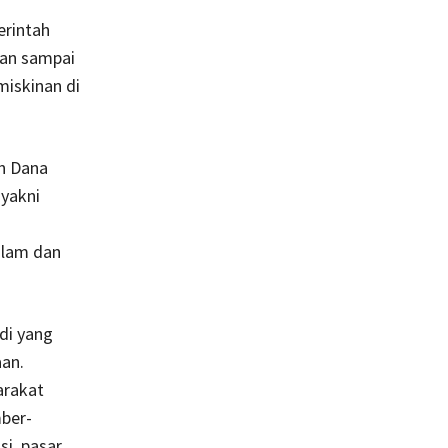
erintah
an sampai
iskinan di
n Dana
yakni
alam dan
di yang
an.
arakat
ber-
si, pasar