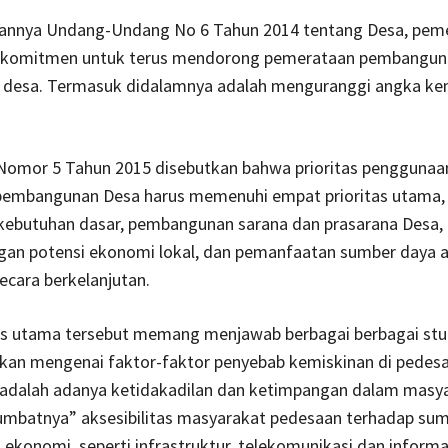
kannya Undang-Undang No 6 Tahun 2014 tentang Desa, pem
komitmen untuk terus mendorong pemerataan pembangun
l desa. Termasuk didalamnya adalah menguranggi angka kem
omor 5 Tahun 2015 disebutkan bahwa prioritas penggunaa
pembangunan Desa harus memenuhi empat prioritas utama, 
ebutuhan dasar, pembangunan sarana dan prasarana Desa,
n potensi ekonomi lokal, dan pemanfaatan sumber daya 
ecara berkelanjutan.
tas utama tersebut memang menjawab berbagai berbagai stu
ukan mengenai faktor-faktor penyebab kemiskinan di pedesa
 adalah adanya ketidakadilan dan ketimpangan dalam masy
sumbatnya” aksesibilitas masyarakat pedesaan terhadap sum
ekonomi, seperti infrastruktur, telekomunikasi dan informa