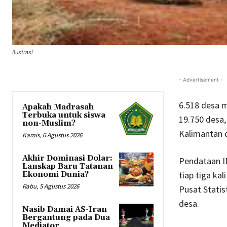
Ilustrasi
- Advertisement -
6.518 desa 
Apakah Madrasah
Terbuka untuk siswa
19.750 desa,
non-Muslim?
Kalimantan 
Kamis, 6 Agustus 2026
Akhir Dominasi Dolar:
Pendataan I
Lanskap Baru Tatanan
tiap tiga ka
Ekonomi Dunia?
Rabu, 5 Agustus 2026
Pusat Stati
desa.
Nasib Damai AS-Iran
Bergantung pada Dua
Mediator