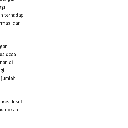
agi
an terhadap
ormasi dan
agar
us desa
nan di
gi
 jumlah
pres Jusuf
enemukan