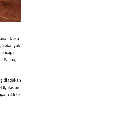
gunan Desa
ng sebanyak
mencapai
ah Papua,
g diadakan
018, Badan
pai 73.670