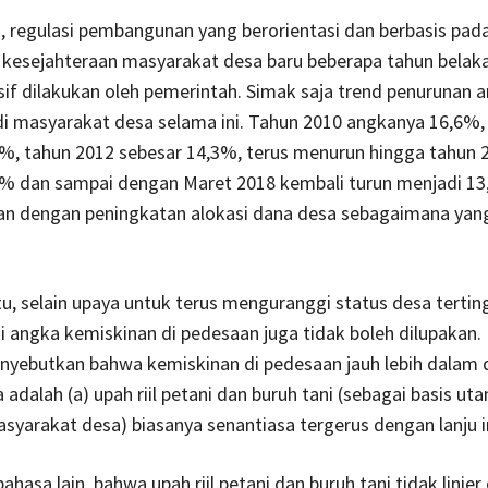
in, regulasi pembangunan yang berorientasi dan berbasis pad
 kesejahteraan masyarakat desa baru beberapa tahun belak
sif dilakukan oleh pemerintah. Simak saja trend penurunan 
i masyarakat desa selama ini. Tahun 2010 angkanya 16,6%,
%, tahun 2012 sebesar 14,3%, terus menurun hingga tahun 
1% dan sampai dengan Maret 2018 kembali turun menjadi 13
alan dengan peningkatan alokasi dana desa sebagaimana yan
tu, selain upaya untuk terus menguranggi status desa tertin
angka kemiskinan di pedesaan juga tidak boleh dilupakan.
ebutkan bahwa kemiskinan di pedesaan jauh lebih dalam d
adalah (a) upah riil petani dan buruh tani (sebagai basis ut
syarakat desa) biasanya senantiasa tergerus dengan lanju in
ahasa lain, bahwa upah riil petani dan buruh tani tidak linie