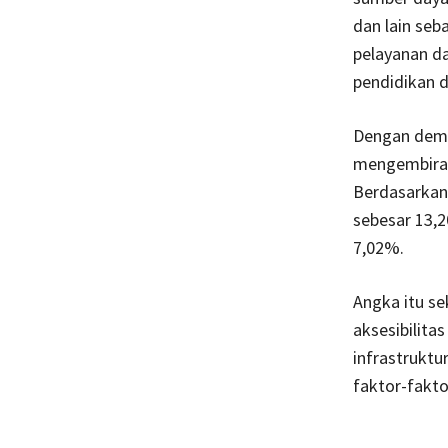
dan lain se
pelayanan da
pendidikan 
Dengan demik
mengembirak
Berdasarkan
sebesar 13,2
7,02%.
Angka itu s
aksesibilita
infrastruktu
faktor-fakt