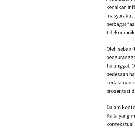
kenaikan infl
masyarakat d
berbagai fasi
telekomunika
Oleh sebab i
pengurangga
tertinggal. 
pedesaan har
kedalaman d
prosentasi 
Dalam konte
Kalla yang 
kontekstuali