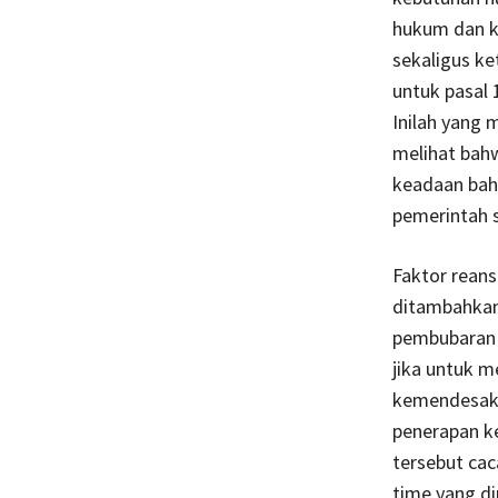
hukum dan ke
sekaligus k
untuk pasal 
Inilah yang
melihat bah
keadaan baha
pemerintah s
Faktor reans
ditambahkan,
pembubaran 
jika untuk 
kemendesakan
penerapan ke
tersebut cac
time yang d