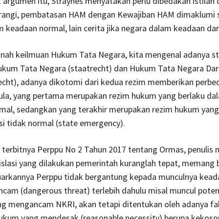
rgumen itu, Straynes menyatakan perlu dibedakan istilah d
rangi, pembatasan HAM dengan Kewajiban HAM dimaklumi 
 keadaan normal, lain cerita jika negara dalam keadaan dar
nah keilmuan Hukum Tata Negara, kita mengenal adanya st
kum Tata Negara (staatrecht) dan Hukum Tata Negara Dar
echt), adanya dikotomi dari kedua rezim memberikan perb
pula, yang pertama merupakan rezim hukum yang berlaku da
mal, sedangkan yang terakhir merupakan rezim hukum yang
i tidak normal (state emergency).
 terbitnya Perppu No 2 Tahun 2017 tentang Ormas, penulis 
islasi yang dilakukan pemerintah kuranglah tepat, memang b
luarkannya Perppu tidak bergantung kepada munculnya kead
am (dangerous threat) terlebih dahulu misal muncul poten
g mengancam NKRI, akan tetapi ditentukan oleh adanya fa
ukum yang mendesak (reasonable necessity) berupa kekos