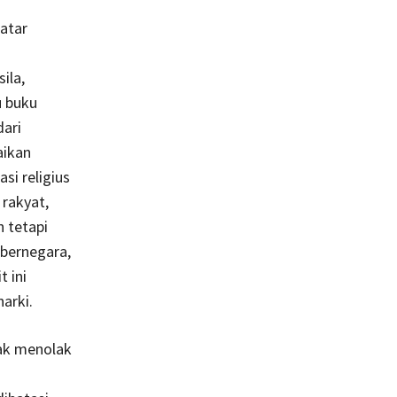
latar
i
ila,
u buku
dari
aikan
si religius
rakyat,
 tetapi
bernegara,
t ini
arki.
ak menolak