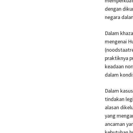
memperkuat a
dengan diku
negara dalam
Dalam khaza
mengenai Hu
(noodstaatr
praktiknya 
keadaan nor
dalam kondis
Dalam kasus
tindakan leg
alasan dike
yang menganc
ancaman yan
kebutuhan h