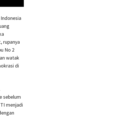
 Indonesia
ruang
ka
, rupanya
pu No 2
kan watak
okrasi di
.
e sebelum
HTI menjadi
 dengan