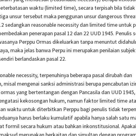
terbatasan waktu (limited time), secara terpisah bila tida
etiga unsur tersebut maka penggunan unsur dangerous threa
12 sedangkan reasonable necessity dan limited time untuk p
 membedakan penerapan pasal 12 dan 22 UUD 1945. Penulis 
wasanya Perppu Ormas dikeluarkan tanpa menuntut didahulu
ya, maka jelas banwa Perpu ini merupakan penilaian subjekt
endiri berlandaskan pasal 22.
onable necessity, terpenuhinya beberapa pasal dirubah dan
 misal mengenai sanksi administrasi berupa pencabutan izi
ormas yang bertentangan dengan Pancasila dan UUD 1945, 
mengatasi kekosongan hukum, namun faktor limited time at
 waktu untuk diterbitkan Perppu bagi penulis tidak terpen
duanya harus berlaku kumulatif apabila hanya salah satu 
at formil secara hukum atau bahkan inkonstitusional. Apaka
imaksud merupakan berkaitan dan simultan dengan progra