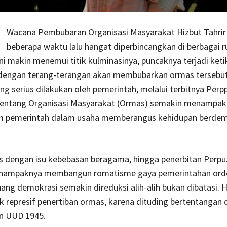
Wacana Pembubaran Organisasi Masyarakat Hizbut Tahrir
beberapa waktu lalu hangat diperbincangkan di berbagai 
 ini makin menemui titik kulminasinya, puncaknya terjadi keti
dengan terang-terangan akan membubarkan ormas tersebut
ng serius dilakukan oleh pemerintah, melalui terbitnya Perp
tentang Organisasi Masyarakat (Ormas) semakin menampa
um pemerintah dalam usaha memberangus kehidupan berdem
s dengan isu kebebasan beragama, hingga penerbitan Perpu
 nampaknya membangun romatisme gaya pemerintahan ord
uang demokrasi semakin direduksi alih-alih bukan dibatasi. 
ik represif penertiban ormas, karena dituding bertentangan
an UUD 1945.