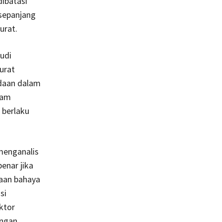
ibatasi
sepanjang
urat.
udi
urat
edaan dalam
lam
 berlaku
menganalis
enar jika
aan bahaya
si
ktor
ongan