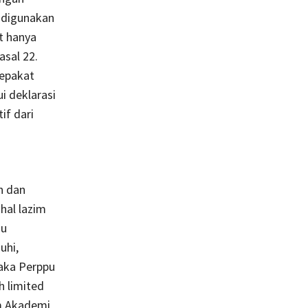
k digunakan
t hanya
asal 22.
sepakat
i deklarasi
if dari
n dan
hal lazim
au
uhi,
maka Perppu
h limited
m Akademi