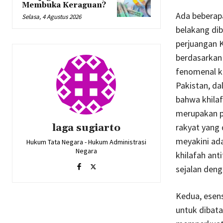
Membuka Keraguan?
Ada beberapa
Selasa, 4 Agustus 2026
belakang di
perjuangan K
berdasarkan 
fenomenal ka
Pakistan, da
bahwa khilaf
merupakan p
laga sugiarto
rakyat yang 
meyakini ad
Hukum Tata Negara - Hukum Administrasi
Negara
khilafah anti
sejalan deng
Kedua, esen
untuk dibata