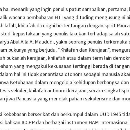
 hal menarik yang ingin penulis patut sampaikan, pertama, 
balik wacana pembubaran HTI yang dituding mengusung nila
hilafah, khilafah dicurigai bertentangan dengan spirit Pancas
studi kepustakaan yang penulis lakukan terhadap salah sat
rya Abul A’la Al Maududi, yakni seorang penulis terkemuka 
lam bukunya yang berjudul “Khilafah dan Kerajaan”, mengur
ah bukanlah kerajaan, khilafah atau dalam term lain demokra
aham yang mengakui kekuasaan tertinggi berada di tangan 
dalam hal ini tidak senantiasa otonom sebagai manusia akan
anya Ketuhanan dalam mengelola kehidupan berbangsa dan 
tesis sekuler, khilafah antinomi kerajaan, secara singkat spiri
an jiwa Pancasila yang menolak paham sekulerisme dan mon
si kebebasan berserikat dan berkumpul dalam UUD 1945 tid
si bahkan ICCPR dan berbagai instrumen HAM Internasional