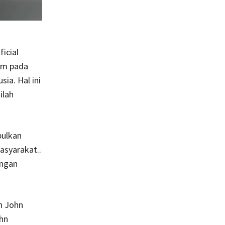
icial
am pada
ia. Hal ini
ilah
bulkan
asyarakat..
engan
eh John
hn