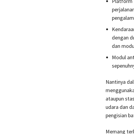
Platform 
perjalana
pengalama
Kendaraa
dengan du
dan modul
Modul an
sepenuhny
Nantinya da
menggunakan
ataupun sta
udara dan da
pengisian ba
Memang terke