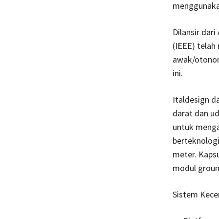
menggunakan 
Dilansir dari
(IEEE) telah
awak/otonom
ini.
Italdesign 
darat dan ud
untuk meng
berteknologi 
meter. Kapsu
modul ground
Sistem Kecer