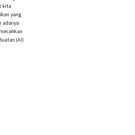
 kita
ikan yang
n adanya
emecahkan
uatan (AI)