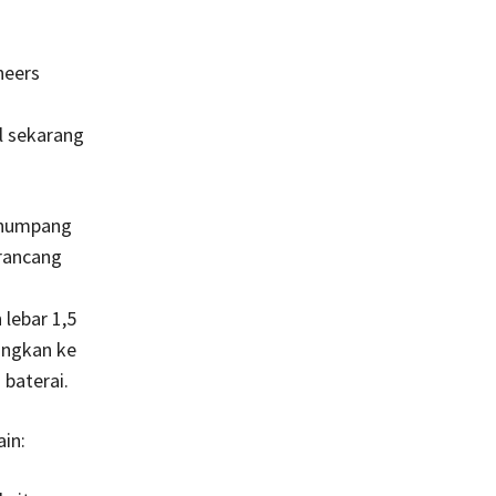
ineers
l sekarang
enumpang
irancang
 lebar 1,5
angkan ke
baterai.
in: