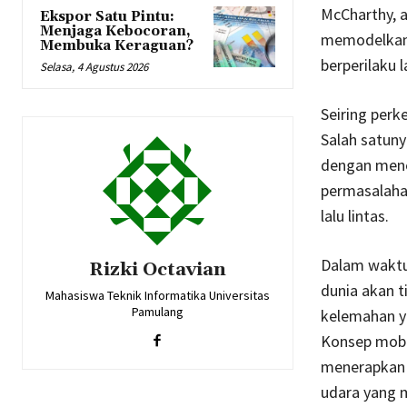
McCharthy, a
Ekspor Satu Pintu:
Menjaga Kebocoran,
memodelkan 
Membuka Keraguan?
berperilaku 
Selasa, 4 Agustus 2026
Seiring perk
Salah satuny
dengan mene
permasalaha
lalu lintas.
Dalam waktu 
Rizki Octavian
dunia akan t
Mahasiswa Teknik Informatika Universitas
Pamulang
kelemahan y
Konsep mobi
menerapkan 
udara yang 