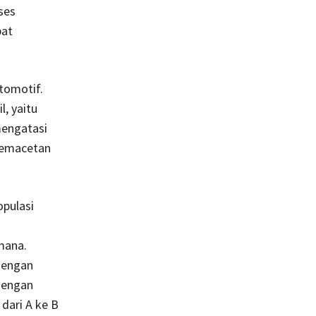
ses
pat
tomotif.
, yaitu
mengatasi
kemacetan
opulasi
mana.
dengan
dengan
dari A ke B