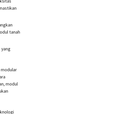
ksitas
mastikan
ungkan
odul tanah
 yang
 modular
ara
an, modul
kukan
eknologi