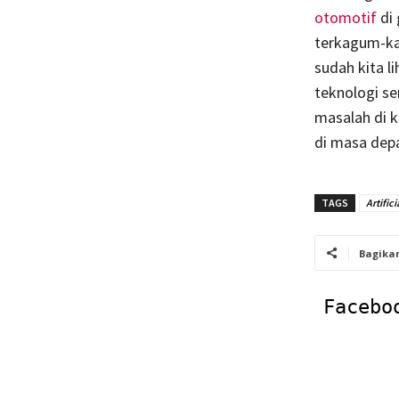
otomotif
di 
terkagum-ka
sudah kita 
teknologi s
masalah di 
di masa dep
TAGS
Artifici
Bagika
Facebo