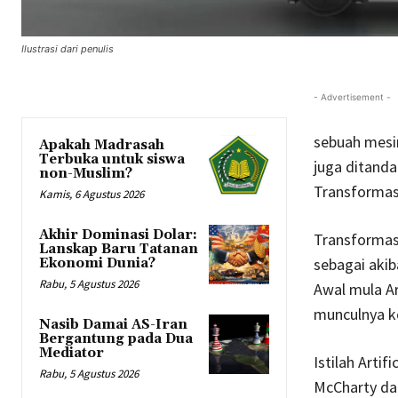
Ilustrasi dari penulis
- Advertisement -
sebuah mesin
Apakah Madrasah
Terbuka untuk siswa
juga ditanda
non-Muslim?
Transformasi
Kamis, 6 Agustus 2026
Akhir Dominasi Dolar:
Transformasi
Lanskap Baru Tatanan
sebagai akib
Ekonomi Dunia?
Rabu, 5 Agustus 2026
Awal mula Ar
munculnya k
Nasib Damai AS-Iran
Bergantung pada Dua
Mediator
Istilah Arti
Rabu, 5 Agustus 2026
McCharty dar