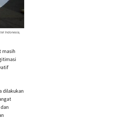
el Indonesia,
t masih
gitimasi
atif
a dilakukan
angat
 dan
an