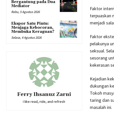
Bergantung pada Dua
Mediator
Faktor inter
Rabu, 5 Agustus 2026
terpuaskan 
menjadi sala
Ekspor Satu Pintu:
Menjaga Kebocoran,
Membuka Keraguan?
Faktor ekste
Selasa, 4 Agustus 2026
pelakunya un
seksual. Sel
sesorang un
kekerasan se
Kejadian ke
dukungan kek
Tokoh masya
Ferry Ihsanuz Zarni
taring dan s
I like read, ride, and refresh
masalah ini.