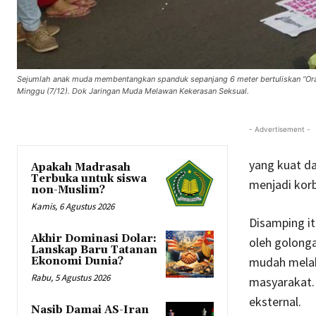
Sejumlah anak muda membentangkan spanduk sepanjang 6 meter bertuliskan “Oran
Minggu (7/12). Dok Jaringan Muda Melawan Kekerasan Seksual.
- Advertisement -
yang kuat da
Apakah Madrasah
Terbuka untuk siswa
menjadi kor
non-Muslim?
Kamis, 6 Agustus 2026
Disamping it
Akhir Dominasi Dolar:
oleh golong
Lanskap Baru Tatanan
mudah melak
Ekonomi Dunia?
Rabu, 5 Agustus 2026
masyarakat. 
eksternal.
Nasib Damai AS-Iran