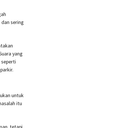
gah
 dan sering
atakan
Suara yang
 seperti
arkir.
ulukan untuk
asalah itu
man, tetapi