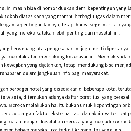
hal ini masih bisa di nomor duakan demi kepentingan yang la
ak tokoh diatas sana yang mampu berbagi tugas dalam me
dengan kepentingan lainnya, tetapi hanya segelintir saja yan
h yang mereka katakan lebih penting dari masalah ini.
yang berwenang atas pengesahan ini juga mesti dipertanya
nnya menolak atau mendukung kekerasan ini. Menolak sudah
n kewajiban yang dijalankan, tetapi mendukung bisa menjad
ransparan dalam jangkauan info bagi masyarakat.
gan berbagai hotel yang disediakan di beberapa kota, teru
ta wisata, ditemukan adanya daftar porstitusi yang berasal 
a. Mereka melakukan hal itu bukan untuk kepentingan priba
tu terpicu dengan faktor eksternal tadi dan akhirnya terlibat
ang malah menjadi kesalahan mereka yang menjadi korban 
alasan bahwa mereka juga terkait kriminalitas yang lain.