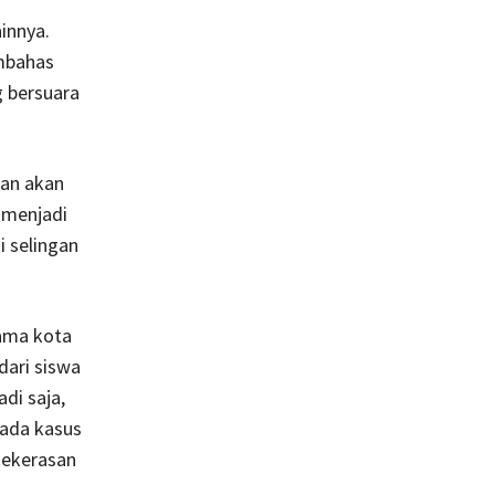
innya.
mbahas
g bersuara
kan akan
 menjadi
i selingan
tama kota
dari siswa
di saja,
 pada kasus
kekerasan