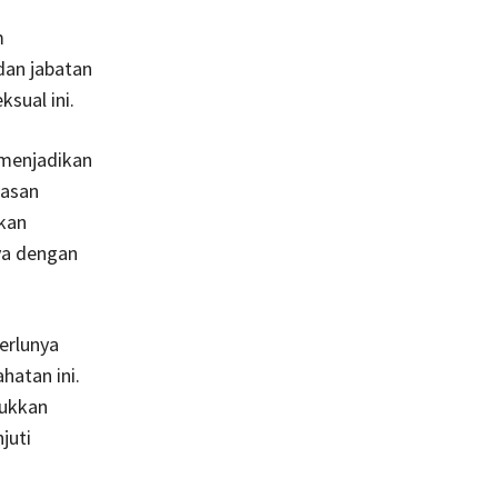
m
dan jabatan
sual ini.
 menjadikan
rasan
ikan
ya dengan
erlunya
hatan ini.
jukkan
juti