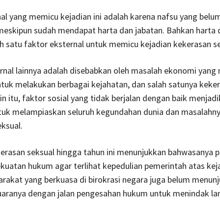
nal yang memicu kejadian ini adalah karena nafsu yang belu
meskipun sudah mendapat harta dan jabatan. Bahkan harta 
h satu faktor eksternal untuk memicu kejadian kekerasan sek
rnal lainnya adalah disebabkan oleh masalah ekonomi yang
tuk melakukan berbagai kejahatan, dan salah satunya keke
ain itu, faktor sosial yang tidak berjalan dengan baik menjad
tuk melampiaskan seluruh kegundahan dunia dan masalahn
ksual.
kerasan seksual hingga tahun ini menunjukkan bahwasanya p
uatan hukum agar terlihat kepedulian pemerintah atas keja
rakat yang berkuasa di birokrasi negara juga belum menun
uaranya dengan jalan pengesahan hukum untuk menindak lan