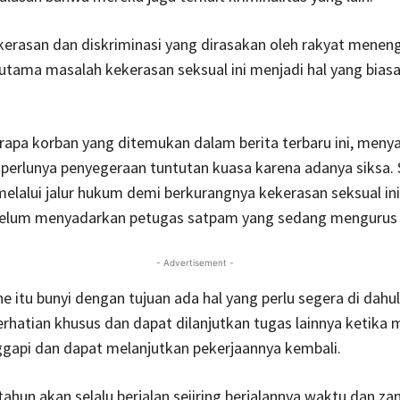
erasan dan diskriminasi yang dirasakan oleh rakyat menen
tama masalah kekerasan seksual ini menjadi hal yang biasa
rapa korban yang ditemukan dalam berita terbaru ini, meny
perlunya penyegeraan tuntutan kuasa karena adanya siksa. 
elalui jalur hukum demi berkurangnya kekerasan seksual ini
 belum menyadarkan petugas satpam yang sedang mengurus p
- Advertisement -
ine itu bunyi dengan tujuan ada hal yang perlu segera di dah
hatian khusus dan dapat dilanjutkan tugas lainnya ketika m
ggapi dan dapat melanjutkan pekerjaannya kembali.
ahun akan selalu berjalan seiiring berjalannya waktu dan za