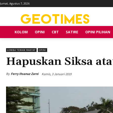
Jumat, Agustus 7, 2026
KOLOM
OPINI
CBT
SATIRE
OPINI PILIHAN
LOMBA TEMAN RAKYAT
OPINI
Hapuskan Siksa at
By
Ferry Ihsanuz Zarni
Kamis, 3 Januari 2019