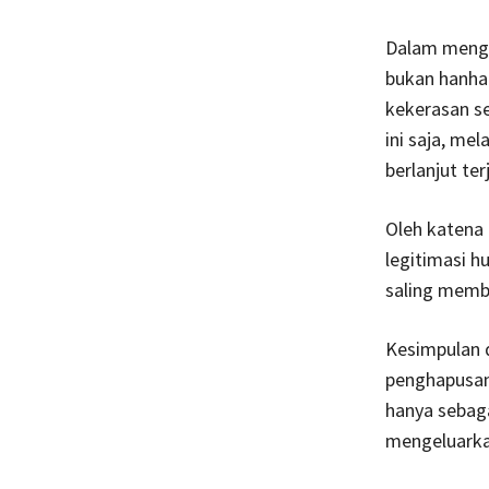
Dalam mengkr
bukan hanha
kekerasan se
ini saja, me
berlanjut ter
Oleh katena 
legitimasi h
saling memb
Kesimpulan d
penghapusan
hanya sebag
mengeluarkan