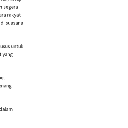
um segera
ara rakyat
di suasana
husus untuk
t yang
el
wenang
 dalam