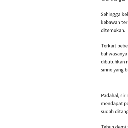
Sehingga kek
kebawah teru
ditemukan.
Terkait bebe
bahwasanya 
dibutuhkan m
sirine yang
Padahal, sir
mendapat per
sudah ditan
Tahun demi t