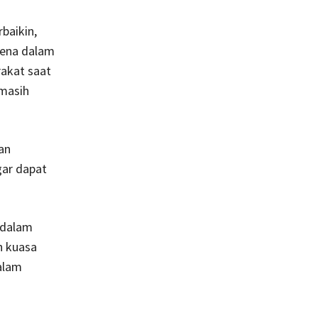
baikin,
rena dalam
rakat saat
 masih
an
gar dapat
 dalam
n kuasa
alam