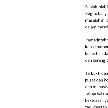
Seolah-olah 
Begitu bany
masalah ini 
dalam masala
Pemerintah 
keterlibata
kepastian da
dan kurang t
Terbukti den
pusat dan ko
dan mahasisw
tetapi hal i
kekerasan y
tadi dengan 