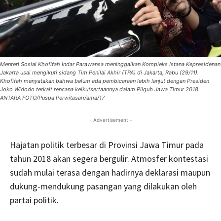
Menteri Sosial Khofifah Indar Parawansa meninggalkan Kompleks Istana Kepresidenan
Jakarta usai mengikuti sidang Tim Penilai Akhir (TPA) di Jakarta, Rabu (29/11).
Khofifah menyatakan bahwa belum ada pembicaraan lebih lanjut dengan Presiden
Joko Widodo terkait rencana keikutsertaannya dalam Pilgub Jawa Timur 2018.
ANTARA FOTO/Puspa Perwitasari/ama/17
- Advertisement -
Hajatan politik terbesar di Provinsi Jawa Timur pada
tahun 2018 akan segera bergulir. Atmosfer kontestasi
sudah mulai terasa dengan hadirnya deklarasi maupun
dukung-mendukung pasangan yang dilakukan oleh
partai politik.