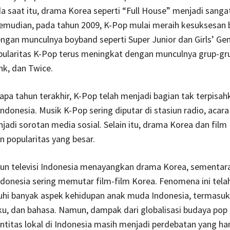
a saat itu, drama Korea seperti “Full House” menjadi sangat
emudian, pada tahun 2009, K-Pop mulai meraih kesuksesan b
ngan munculnya boyband seperti Super Junior dan Girls’ Gen
opularitas K-Pop terus meningkat dengan munculnya grup-gru
nk, dan Twice.
pa tahun terakhir, K-Pop telah menjadi bagian tak terpisah
ndonesia. Musik K-Pop sering diputar di stasiun radio, acara t
jadi sorotan media sosial. Selain itu, drama Korea dan film
 popularitas yang besar.
iun televisi Indonesia menayangkan drama Korea, sementar
ndonesia sering memutar film-film Korea. Fenomena ini tela
i banyak aspek kehidupan anak muda Indonesia, termasuk
aku, dan bahasa. Namun, dampak dari globalisasi budaya pop
ntitas lokal di Indonesia masih menjadi perdebatan yang ha