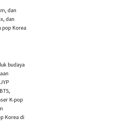
lm, dan
x, dan
a pop Korea
oduk budaya
haan
 JYP
BTS,
nser K-pop
an
p Korea di