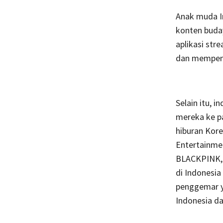
Anak muda I
konten buday
aplikasi str
dan mempenga
Selain itu, 
mereka ke pa
hiburan Kore
Entertainme
BLACKPINK, 
di Indonesia
penggemar y
Indonesia d