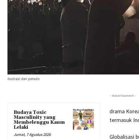
Ilustrasi dari penulis
- Advertisement -
drama Korea,
Budaya Toxic
Masculinity yang
termasuk In
Membelenggu Kaum
Lelaki
Jumat, 7 Agustus 2026
Globalisasi 