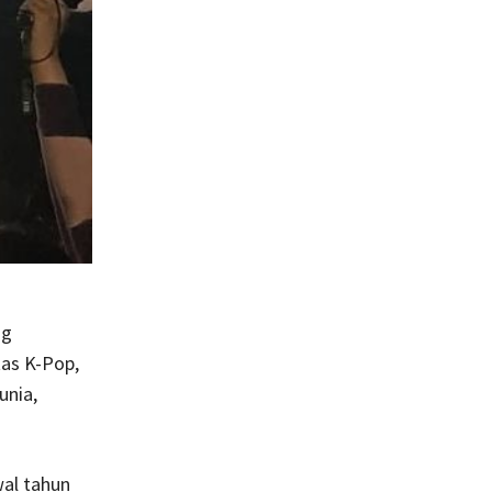
ng
tas K-Pop,
unia,
wal tahun