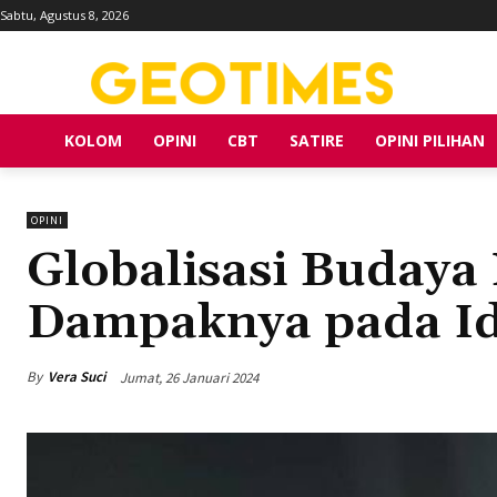
Sabtu, Agustus 8, 2026
KOLOM
OPINI
CBT
SATIRE
OPINI PILIHAN
OPINI
Globalisasi Budaya
Dampaknya pada Id
By
Vera Suci
Jumat, 26 Januari 2024