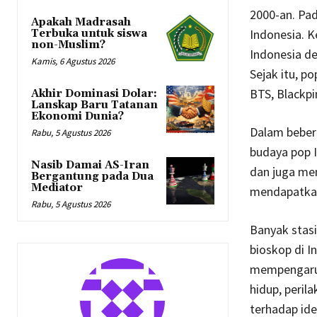
2000-an. Pad
Apakah Madrasah
Indonesia. K
Terbuka untuk siswa
non-Muslim?
Indonesia de
Kamis, 6 Agustus 2026
Sejak itu, p
BTS, Blackpi
Akhir Dominasi Dolar:
Lanskap Baru Tatanan
Ekonomi Dunia?
Dalam bebera
Rabu, 5 Agustus 2026
budaya pop I
Nasib Damai AS-Iran
dan juga men
Bergantung pada Dua
Mediator
mendapatkan
Rabu, 5 Agustus 2026
Banyak stas
bioskop di I
mempengaruh
hidup, peril
terhadap ide