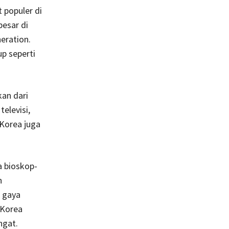
 populer di
esar di
eration.
p seperti
kan dari
elevisi,
 Korea juga
a bioskop-
h
 gaya
 Korea
ngat.