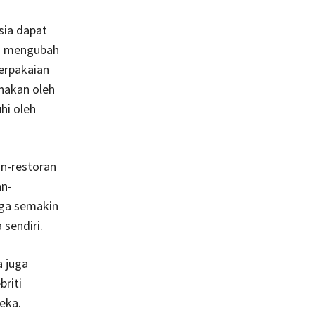
sia dapat
ah mengubah
erpakaian
nakan oleh
hi oleh
an-restoran
an-
uga semakin
sendiri.
 juga
briti
eka.