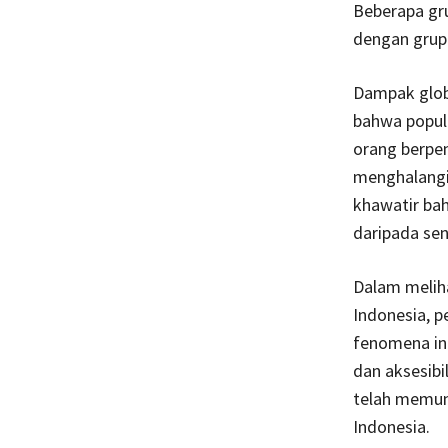
Beberapa gr
dengan grup
Dampak globa
bahwa popula
orang berpe
menghalangi
khawatir bah
daripada se
Dalam meliha
Indonesia, 
fenomena ini
dan aksesibi
telah memun
Indonesia.