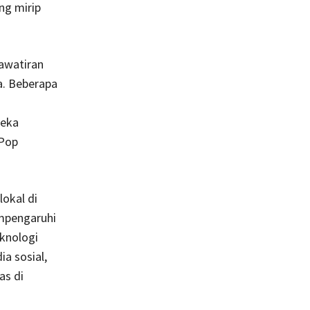
ng mirip
hawatiran
a. Beberapa
reka
-Pop
okal di
mpengaruhi
eknologi
a sosial,
as di