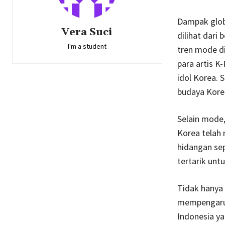
Dampak globa
Vera Suci
dilihat dari
I'm a student
tren mode di
para artis 
idol Korea. 
budaya Kore
Selain mode,
Korea telah 
hidangan sep
tertarik un
Tidak hanya
mempengaruhi
Indonesia ya