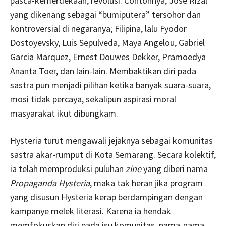
pasca-kemerdekaan; revolusi. Contohnya, Jose Rizal
yang dikenang sebagai “bumiputera” tersohor dan
kontroversial di negaranya; Filipina, lalu Fyodor
Dostoyevsky, Luis Sepulveda, Maya Angelou, Gabriel
Garcia Marquez, Ernest Douwes Dekker, Pramoedya
Ananta Toer, dan lain-lain. Membaktikan diri pada
sastra pun menjadi pilihan ketika banyak suara-suara,
mosi tidak percaya, sekalipun aspirasi moral
masyarakat ikut dibungkam.
Hysteria turut mengawali jejaknya sebagai komunitas
sastra akar-rumput di Kota Semarang. Secara kolektif,
ia telah memproduksi puluhan
zine
yang diberi nama
Propaganda Hysteria
, maka tak heran jika program
yang disusun Hysteria kerap berdampingan dengan
kampanye melek literasi. Karena ia hendak
memfokuskan diri pada isu komunitas, nama-nama