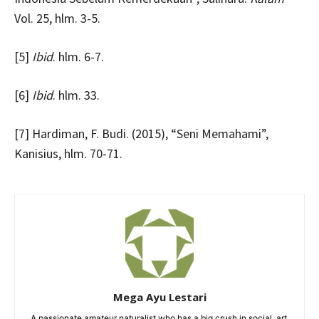
Vol. 25, hlm. 3-5.
[5]
Ibid
. hlm. 6-7.
[6]
Ibid
. hlm. 33.
[7] Hardiman, F. Budi. (2015), “Seni Memahami”,
Kanisius, hlm. 70-71.
Mega Ayu Lestari
A passionate amateur naturalist who has a big crush in social, art,