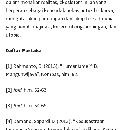
dalam menakar realitas, ekosistem inilah yang
berperan sebagai kehendak bebas untuk berkarya;
mengutarakan pandangan dan sikap terkait dunia
yang penuh imajinasi, keterombang-ambingan, dan
utopia.
Daftar Pustaka
[1] Rahmanto, B. (2015), “Humanisme Y. B.
Mangunwijaya”, Kompas, hlm. 62.
[2]
Ibid
. hlm. 62-63.
[3]
Ibid
. hlm. 64-65.
[4] Damono, Sapardi D. (2013), “Kesusastraan
Indonesia Sebelum Kemerdekaan”, Salihara:
Kalam