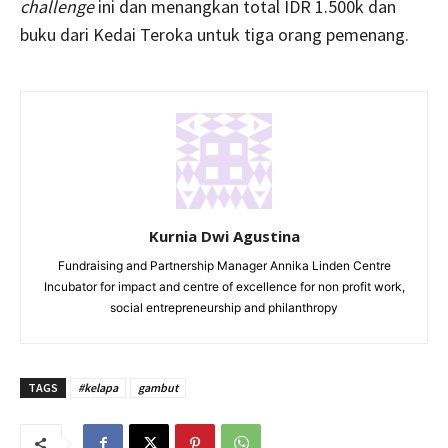
challenge
ini dan menangkan total IDR 1.500k dan
buku dari Kedai Teroka untuk tiga orang pemenang.
Kurnia Dwi Agustina
Fundraising and Partnership Manager Annika Linden Centre
Incubator for impact and centre of excellence for non profit work,
social entrepreneurship and philanthropy
TAGS
#kelapa
gambut