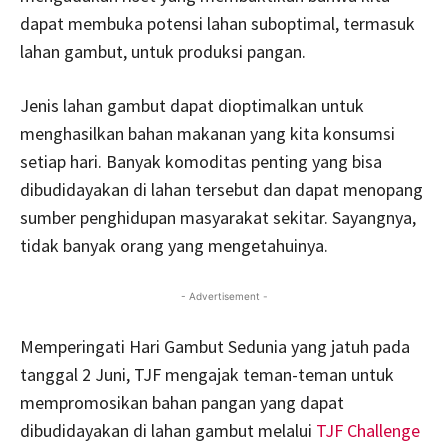
dapat membuka potensi lahan suboptimal, termasuk
lahan gambut, untuk produksi pangan.
Jenis lahan gambut dapat dioptimalkan untuk
menghasilkan bahan makanan yang kita konsumsi
setiap hari. Banyak komoditas penting yang bisa
dibudidayakan di lahan tersebut dan dapat menopang
sumber penghidupan masyarakat sekitar. Sayangnya,
tidak banyak orang yang mengetahuinya.
- Advertisement -
Memperingati Hari Gambut Sedunia yang jatuh pada
tanggal 2 Juni, TJF mengajak teman-teman untuk
mempromosikan bahan pangan yang dapat
dibudidayakan di lahan gambut melalui
TJF Challenge