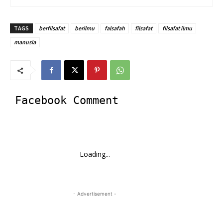
TAGS
berfilsafat
berilmu
falsafah
filsafat
filsafat ilmu
manusia
Facebook Comment
Loading...
- Advertisement -