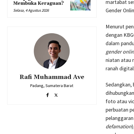
martabat ses
Membuka Keraguan?
Gender Onli
Selasa, 4 Agustus 2026
Menurut penu
dengan KBGO
dalam pandu
gender onli
niatan atau
ranah digital
Rafi Muhammad Ave
Sedangkan, 
Padang, Sumatera Barat
dihubungkan
foto atau vi
perbuatan p
pelanggaran p
defamation
)