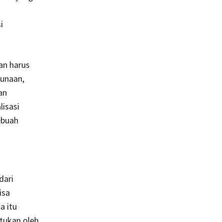
i
an harus
unaan,
an
isasi
ebuah
dari
isa
a itu
ntukan oleh