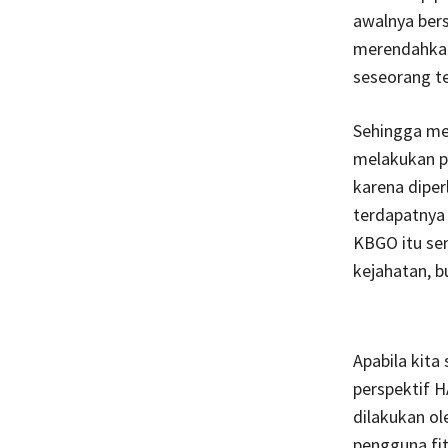
awalnya bers
merendahkan 
seseorang te
Sehingga men
melakukan p
karena dipe
terdapatnya
KBGO itu se
kejahatan, b
Apabila kita
perspektif H
dilakukan ol
pengguna fit