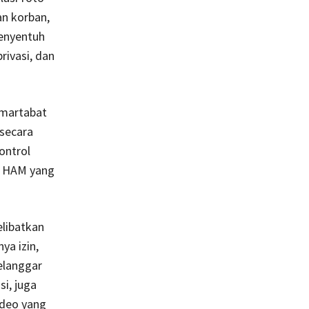
an korban,
enyentuh
rivasi, dan
 martabat
 secara
ontrol
ar HAM yang
elibatkan
ya izin,
elanggar
si, juga
ideo yang