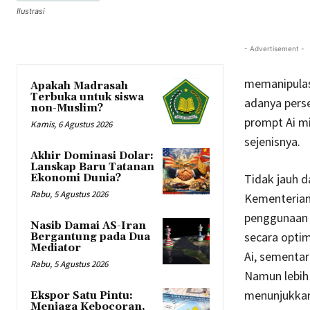
Ilustrasi
- Advertisement -
memanipulasi
Apakah Madrasah
Terbuka untuk siswa
adanya perse
non-Muslim?
prompt Ai m
Kamis, 6 Agustus 2026
sejenisnya.
Akhir Dominasi Dolar:
Lanskap Baru Tatanan
Tidak jauh d
Ekonomi Dunia?
Rabu, 5 Agustus 2026
Kementerian
penggunaan a
Nasib Damai AS-Iran
secara optim
Bergantung pada Dua
Mediator
Ai, sementar
Rabu, 5 Agustus 2026
Namun lebih 
menunjukkan
Ekspor Satu Pintu:
Menjaga Kebocoran,