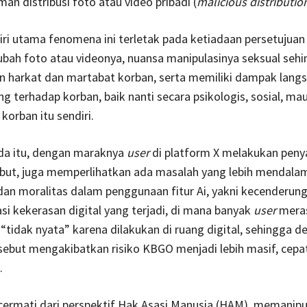
n distribusi foto atau video pribadi (
malicious distributio
ri utama fenomena ini terletak pada ketiadaan persetujuan
bah foto atau videonya, nuansa manipulasinya seksual seh
 harkat dan martabat korban, serta memiliki dampak lang
ng terhadap korban, baik nanti secara psikologis, sosial, ma
 korban itu sendiri.
ada itu, dengan maraknya
user
di platform X melakukan pen
sebut, juga memperlihatkan ada masalah yang lebih mendalam
dan moralitas dalam penggunaan fitur Ai, yakni kecenderun
i kekerasan digital yang terjadi, di mana banyak
user
mera
“tidak nyata” karena dilakukan di ruang digital, sehingga d
ebut mengakibatkan risiko KBGO menjadi lebih masif, cepat,
.
 cermati dari perspektif Hak Asasi Manusia (HAM), memanipu