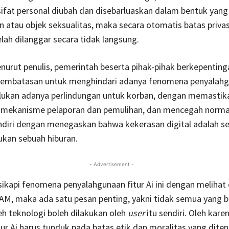
ifat personal diubah dan disebarluaskan dalam bentuk yang
atau objek seksualitas, maka secara otomatis batas privas
lah dilanggar secara tidak langsung.
urut penulis, pemerintah beserta pihak-pihak berkepenting
embatasan untuk menghindari adanya fenomena penyalahg
rlukan adanya perlindungan untuk korban, dengan memastik
 mekanisme pelaporan dan pemulihan, dan mencegah normal
ndiri dengan menegaskan bahwa kekerasan digital adalah s
ukan sebuah hiburan.
- Advertisement -
 sikapi fenomena penyalahgunaan fitur Ai ini dengan melihat 
AM, maka ada satu pesan penting, yakni tidak semua yang b
eh teknologi boleh dilakukan oleh
user
itu sendiri. Oleh karen
ur Ai harus tunduk pada batas etik dan moralitas yang dite