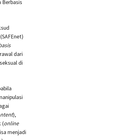
 Berbasis
ksud
 (SAFEnet)
asis
rawal dari
seksual di
abila
anipulasi
agai
ontent
),
 (
online
bisa menjadi