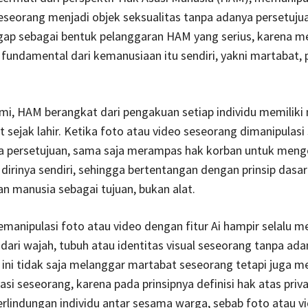
eseorang menjadi objek seksualitas tanpa adanya persetuju
gap sebagai bentuk pelanggaran HAM yang serius, karena m
 fundamental dari kemanusiaan itu sendiri, yakni martabat, p
mi, HAM berangkat dari pengakuan setiap individu memiliki
 sejak lahir. Ketika foto atau video seseorang dimanipulasi
a persetujuan, sama saja merampas hak korban untuk meng
 dirinya sendiri, sehingga bertentangan dengan prinsip das
 manusia sebagai tujuan, bukan alat.
memanipulasi foto atau video dengan fitur Ai hampir selalu m
 dari wajah, tubuh atau identitas visual seseorang tanpa adan
 ini tidak saja melanggar martabat seseorang tetapi juga m
asi seseorang, karena pada prinsipnya definisi hak atas priva
lindungan individu antar sesama warga, sebab foto atau v