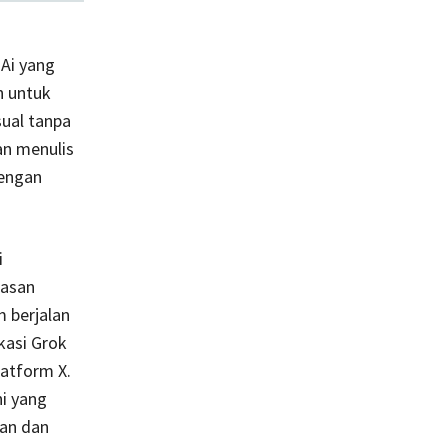
 Ai yang
n untuk
ual tanpa
an menulis
engan
i
tasan
m berjalan
kasi Grok
latform X.
ni yang
an dan