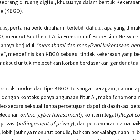
eorang di ruang digital, khususnya dalam bentuk Kekerasan
ne (KBGO).
lis, pertama perlu dipahami terlebih dahulu, apa yang dima
, menurut Southeast Asia Freedom of Expression Network
annya berjudul
“memahami dan menyikapi kekerasaan berb
ne”
, mendefinisikan KBGO sebagai tindak kekerasan yang be
 maksud untuk melecehkan korban berdasarkan gender atau 
.
bentuk modus dan tipe KBGO itu sangat beragam, namun ap
 dengan konteks penyalahgunaan fitur Ai, maka fenomena m
deo secara seksual tanpa persetujuan dapat diklasifikasi seb
elecehan
online
(
cyber harassment
), konten illegal (
illegal c
rivasi (
infringement of privacy
), dan pencemaran nama baik
, lebih jauhnya menurut penulis, bahkan penyalahgunaan ini 