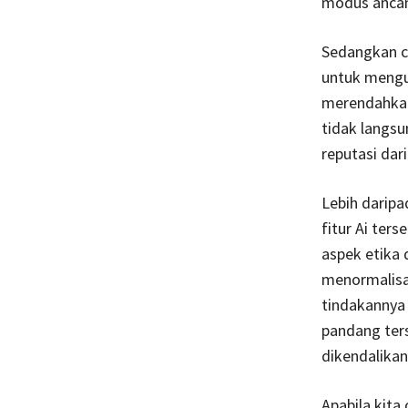
modus ancama
Sedangkan ci
untuk mengu
merendahkan
tidak langsu
reputasi dari
Lebih darip
fitur Ai ter
aspek etika 
menormalisas
tindakannya 
pandang ters
dikendalikan
Apabila kita