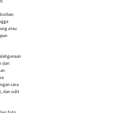
n
).
 korban
ingga
sung atau
upun
yalahgunaan
 dari
gan
sa
engan cara
 dan sulit
lasi foto