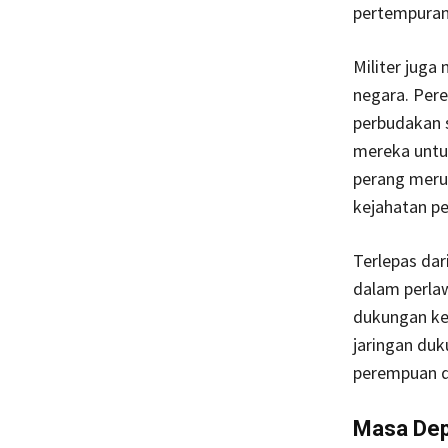
pertempuran
Militer juga
negara. Per
perbudakan s
mereka untu
perang merup
kejahatan p
Terlepas da
dalam perla
dukungan ke
jaringan duk
perempuan d
Masa Dep