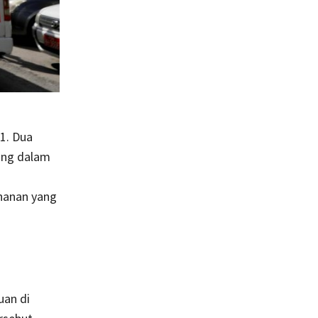
1. Dua
ing dalam
ahanan yang
uan di