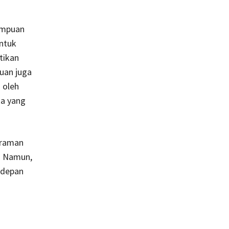
empuan
untuk
tikan
uan juga
 oleh
ka yang
eraman
t. Namun,
 depan