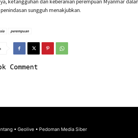
ya, ketangguhan dan keberanian perempuan Myanmar dala
penindasan sungguh menakjubkan.
sia
perempuan
n
ok Comment
entang
•
Geolive
•
Pedoman Media Siber