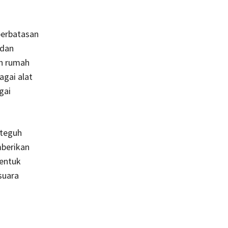
perbatasan
 dan
an rumah
gai alat
gai
 teguh
mberikan
entuk
suara