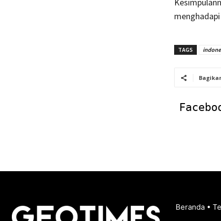
Kesimpulann
menghadapi 
TAGS
indone
Bagika
Facebo
Beranda
•
T