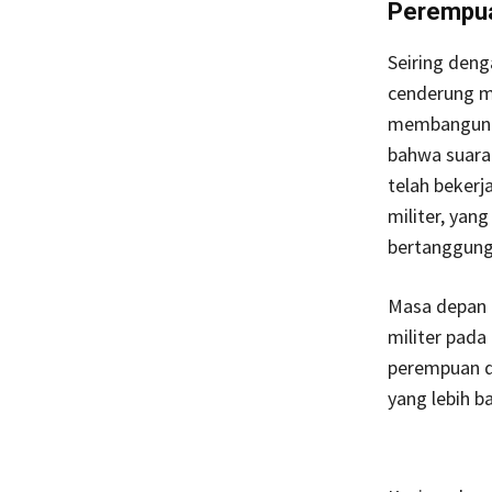
Perempu
Seiring den
cenderung me
membangun ja
bahwa suara
telah beker
militer, ya
bertanggung
Masa depan 
militer pada
perempuan d
yang lebih ba