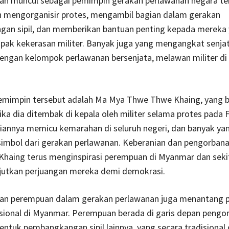
ah muncul sebagai pemimpin gerakan perlawanan negara te
h mengorganisir protes, mengambil bagian dalam gerakan
an sipil, dan memberikan bantuan penting kepada mereka
pak kekerasan militer. Banyak juga yang mengangkat senja
engan kelompok perlawanan bersenjata, melawan militer di
pemimpin tersebut adalah Ma Mya Thwe Thwe Khaing, yang b
ika dia ditembak di kepala oleh militer selama protes pada F
iannya memicu kemarahan di seluruh negeri, dan banyak ya
 simbol dari gerakan perlawanan. Keberanian dan pengorban
haing terus menginspirasi perempuan di Myanmar dan seki
jutkan perjuangan mereka demi demokrasi.
n perempuan dalam gerakan perlawanan juga menantang 
sional di Myanmar. Perempuan berada di garis depan pengo
entuk pembangkangan sipil lainnya, yang secara tradisional