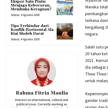
Myanmar tel
Ekspor Satu Pintu:
Menjaga Kebocoran,
Mereka tela
Membuka Keraguan?
pembangkang
Selasa, 4 Agustus 2026
terkena dam
Tips Terhindar dari
bergabung d
Konflik Horizontal Ala
negara.
Kiai Sholeh Darat
Selasa, 4 Agustus 2026
Salah satu 
20 tahun ket
2021. Kemat
dia sebagai
Thwe Thwe K
untuk melan
Rahma Fitria Maulia
Kepemimpina
Interest on international, cultural and
gender tradi
political issue. Currently working as
protes dan b