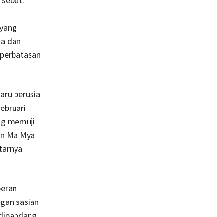
rsebut.
 yang
ta dan
 perbatasan
aru berusia
ebruari
ng memuji
an Ma Mya
tarnya
peran
rganisasian
 dipandang