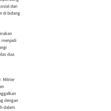
sosial dan
 di bidang
erakan
g menjadi
ungi
las dua.
 Militer
an
nggalkan
ng dengan
uh dalam