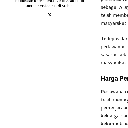
Indonesian Representative of Arabco for
Umrah Service Saudi Arabia.
sebagai wila
telah membe
masyarakat l
Terlepas da
perlawanan 
sasaran keke
masyarakat 
Harga Pe
Perlawanan i
telah menar
pemenjaraan
keluarga da
kelompok pe