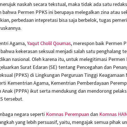
a merujuk naskah secara tekstual, maka tidak ada satu redak
 bahwa Permen PPKS ini berupaya melegalkan zina atau sek
an, perbedaan intepretasi bisa saja berbelok, tugas pemer
ruskannya.
Mentri Agama,
Yaqut Cholil Qoumas
, merespon baik Permen 
bahwa kekerasan seksual menjadi salah satu penghalang te
dikan nasional. Oleh karena itu, untuk melegitimasi Permen
luarkan Surat Edaran (SE) tentang Pencegahan dan Pena
eksual (PPKS) di Lingkungan Perguruan Tinggi Keagamaan 
erti Kementrian Agama, Kementrian Pemberdayaan Peremp
n Anak (PPPA) ikut serta mendukung dan mendorong pelak
 tersebut.
lembaga negara seperti
Komnas Perempuan
dan
Komnas HA
ngkah yang lebih persuasif, yaitu, mengajak semua pihak u