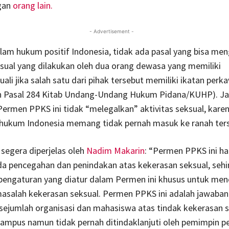
gan
orang lain.
- Advertisement -
dalam hukum positif Indonesia, tidak ada pasal yang bisa m
ksual yang dilakukan oleh dua orang dewasa yang memiliki
uali jika salah satu dari pihak tersebut memiliki ikatan perk
n Pasal 284 Kitab Undang-Undang Hukum Pidana/KUHP). Ja
ermen PPKS ini tidak “melegalkan” aktivitas seksual, kare
hukum Indonesia memang tidak pernah masuk ke ranah ters
 segera diperjelas oleh
Nadim Makarin
: “Permen PPKS ini h
da pencegahan dan penindakan atas kekerasan seksual, seh
 pengaturan yang diatur dalam Permen ini khusus untuk me
asalah kekerasan seksual. Permen PPKS ini adalah jawaban
sejumlah organisasi dan mahasiswa atas tindak kekerasan s
kampus namun tidak pernah ditindaklanjuti oleh pemimpin p