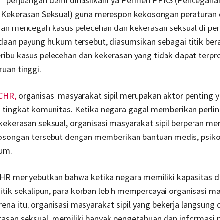
perjuangan demi dihasilkannya Permen PPKS (Pencegaha
Kekerasan Seksual) guna merespon kekosongan peraturan
an mencegah kasus pelecehan dan kekerasan seksual di pe
adaan payung hukum tersebut, diasumsikan sebagai titik be
eribu kasus pelecehan dan kekerasan yang tidak dapat terpro
uan tinggi.
CHR,
organisasi masyarakat sipil merupakan aktor penting 
a tingkat komunitas. Ketika negara gagal memberikan perli
kekerasan seksual, organisasi masyarakat sipil berperan m
osongan tersebut dengan memberikan bantuan medis, psikol
um.
R menyebutkan bahwa ketika negara memiliki kapasitas d
tik sekalipun, para korban lebih mempercayai organisasi m
karena itu, organisasi masyarakat sipil yang bekerja langsung
rasan seksual, memiliki banyak pengetahuan dan informasi