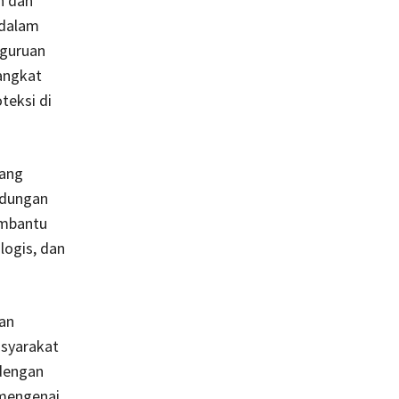
n dan
 dalam
rguruan
rangkat
teksi di
yang
ndungan
embantu
ogis, dan
an
asyarakat
 dengan
 mengenai