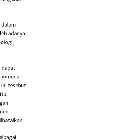
i dalam
oleh adanya
ologi,
k dapat
fenomena
Hal tesebut
itu,
ngan
rmen
ibatalkan.
elbagai