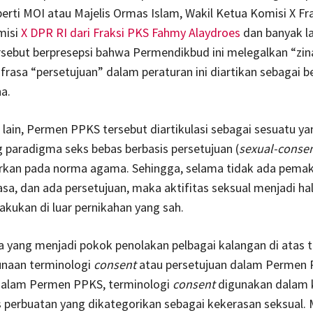
erti MOI atau Majelis Ormas Islam, Wakil Ketua Komisi X Fra
isi
X DPR RI dari Fraksi PKS Fahmy Alaydroes
dan banyak la
sebut berpresepsi bahwa Permendikbud ini melegalkan “zin
rasa “persetujuan” dalam peraturan ini diartikan sebagai b
a.
lain, Permen PPKS tersebut diartikulasi sebagai sesuatu ya
paradigma seks bebas berbasis persetujuan (
sexual-conse
arkan pada norma agama. Sehingga, selama tidak ada pema
sa, dan ada persetujuan, maka aktifitas seksual menjadi hal
akukan di luar pernikahan yang sah.
 yang menjadi pokok penolakan pelbagai kalangan di atas t
naan terminologi
consent
atau persetujuan dalam Permen 
 dalam Permen PPKS, terminologi
consent
digunakan dalam 
 perbuatan yang dikategorikan sebagai kekerasan seksual.