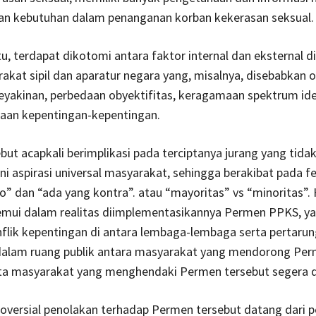
an kebutuhan dalam penanganan korban kekerasan seksual.
, terdapat dikotomi antara faktor internal dan eksternal d
rakat sipil dan aparatur negara yang, misalnya, disebabkan 
yakinan, perbedaan obyektifitas, keragamaan spektrum ide
daan kepentingan-kepentingan.
ebut acapkali berimplikasi pada terciptanya jurang yang tida
i aspirasi universal masyarakat, sehingga berakibat pada 
o” dan “ada yang kontra”. atau “mayoritas” vs “minoritas”. 
emui dalam realitas diimplementasikannya Permen PPKS, ya
flik kepentingan di antara lembaga-lembaga serta pertaru
i dalam ruang publik antara masyarakat yang mendorong Pe
rta masyarakat yang menghendaki Permen tersebut segera d
oversial penolakan terhadap Permen tersebut datang dari p