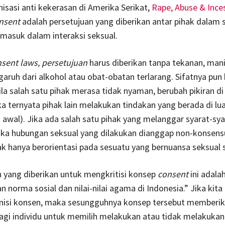
isasi anti kekerasan di Amerika Serikat,
Rape, Abuse & Ince
nsent
adalah persetujuan yang diberikan antar pihak dalam 
ermasuk dalam interaksi seksual.
sent laws,
persetujuan
harus diberikan tanpa tekanan, mani
aruh dari alkohol atau obat-obatan terlarang. Sifatnya pun 
bila salah satu pihak merasa tidak nyaman, berubah pikiran d
jika ternyata pihak lain melakukan tindakan yang berada di lu
awal). Jika ada salah satu pihak yang melanggar syarat-sya
ka hubungan seksual yang dilakukan dianggap non-konsensu
ak hanya berorientasi pada sesuatu yang bernuansa seksual
 yang diberikan untuk mengkritisi konsep
consent
ini adala
n norma sosial dan nilai-nilai agama di Indonesia.” Jika kita
inisi konsen, maka sesungguhnya konsep tersebut memberi
agi individu untuk memilih melakukan atau tidak melakuka