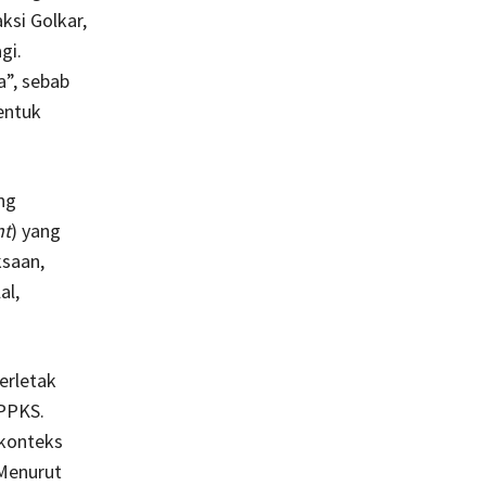
ksi Golkar,
gi.
a”, sebab
entuk
ng
nt
) yang
ksaan,
al,
erletak
PPKS.
konteks
 Menurut