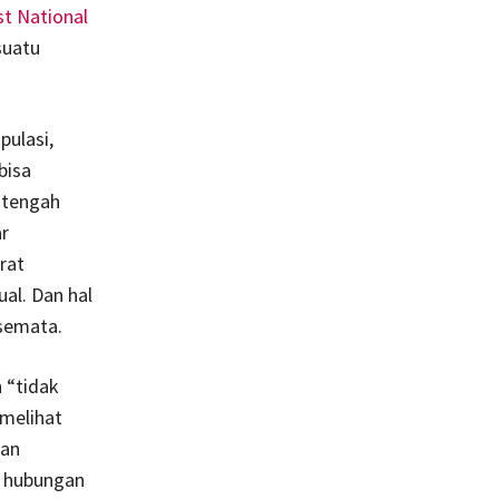
st National
suatu
pulasi,
bisa
i tengah
ar
rat
al. Dan hal
 semata.
h “tidak
 melihat
kan
n hubungan