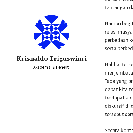
tantangan d
Namun begitu
relasi masya
perbedaan ke
serta perbe
Krisnaldo Triguswinri
Hal-hal ters
Akademisi & Peneliti
menjembatan
“ada yang pr
dapat kita t
terdapat kon
diskursif d
tersebut se
Secara kontr