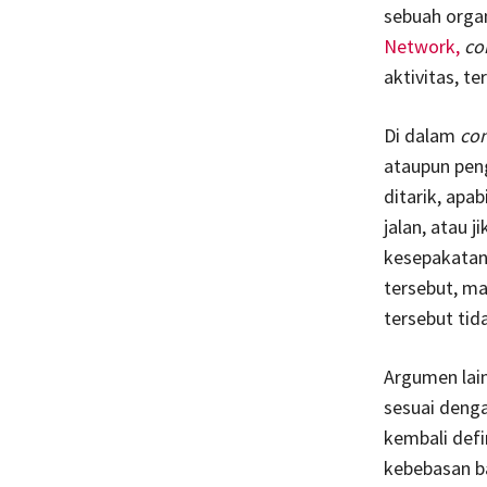
sebuah organ
Network,
co
aktivitas, t
Di dalam
con
ataupun peng
ditarik, apa
jalan, atau 
kesepakatan 
tersebut, ma
tersebut tid
Argumen lain
sesuai denga
kembali def
kebebasan b