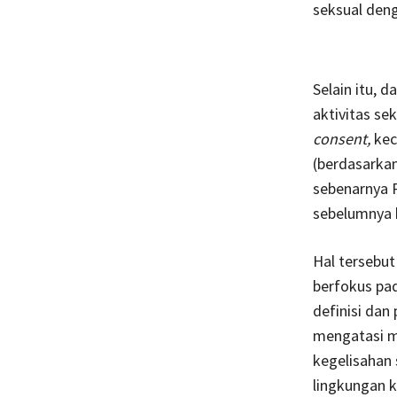
seksual den
Selain itu, 
aktivitas se
consent,
kec
(berdasarka
sebenarnya P
sebelumnya 
Hal tersebut
berfokus pa
definisi dan
mengatasi m
kegelisahan 
lingkungan 