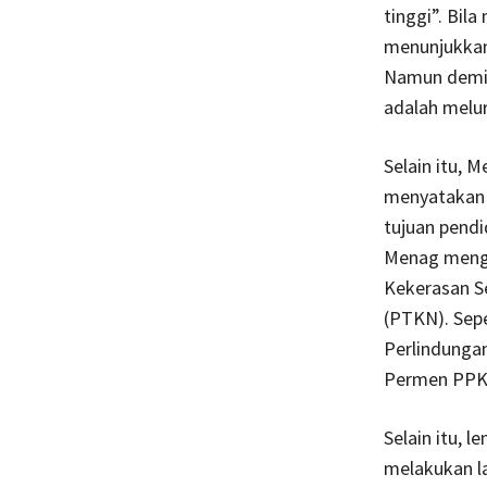
tinggi”. Bil
menunjukkan
Namun demiki
adalah melu
Selain itu, 
menyatakan 
tujuan pendi
Menag menge
Kekerasan S
(PTKN). Sep
Perlindunga
Permen PPKS
Selain itu, 
melakukan la