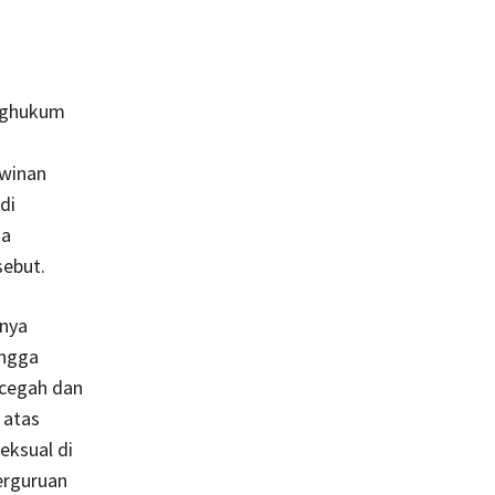
enghukum
awinan
di
na
ebut.
anya
ingga
ncegah dan
 atas
eksual di
erguruan