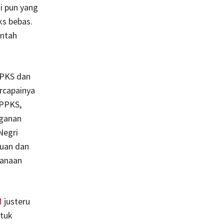
si pun yang
s bebas.
intah
PPKS dan
rcapainya
 PPKS,
nganan
Negri
uan dan
sanaan
M
justeru
ntuk