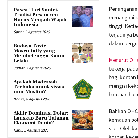
Penanganan 
Pasca Hari Santri,
Tradisi Pesantren
menangani d
Harus Menjadi Wajah
Indonesia
tinggi. Keti
Sabtu, 8 Agustus 2026
terjadinya b
dalam pergur
Budaya Toxic
Masculinity yang
Membelenggu Kaum
Menurut OH
Lelaki
bekerja pad
Jumat, 7 Agustus 2026
bagi korban 
Apakah Madrasah
mengisi kek
Terbuka untuk siswa
non-Muslim?
bantuan huk
Kamis, 6 Agustus 2026
Bahkan OHCH
Akhir Dominasi Dolar:
Lanskap Baru Tatanan
kemauan poli
Ekonomi Dunia?
sipil. Oleh 
Rabu, 5 Agustus 2026
korban keke