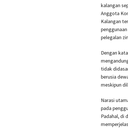
kalangan sep
Anggota Kom
Kalangan ter
penggunaan f
pelegalan zin
Dengan kata 
mengandung 
tidak didas
berusia dewa
meskipun dil
Narasi utama
pada penggu
Padahal, di
memperjelas