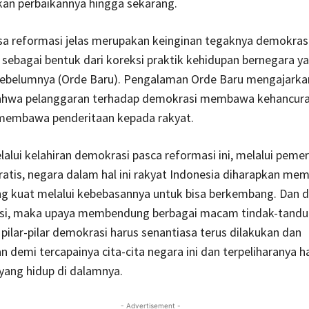
kan perbaikannya hingga sekarang.
a reformasi jelas merupakan keinginan tegaknya demokrasi
i sebagai bentuk dari koreksi praktik kehidupan bernegara ya
ebelumnya (Orde Baru). Pengalaman Orde Baru mengajarka
bahwa pelanggaran terhadap demokrasi membawa kehancura
membawa penderitaan kepada rakyat.
alui kelahiran demokrasi pasca reformasi ini, melalui peme
tis, negara dalam hal ini rakyat Indonesia diharapkan memi
g kuat melalui kebebasannya untuk bisa berkembang. Dan d
asi, maka upaya membendung berbagai macam tindak-tanduk
lar-pilar demokrasi harus senantiasa terus dilakukan dan
n demi tercapainya cita-cita negara ini dan terpeliharanya 
yang hidup di dalamnya.
- Advertisement -