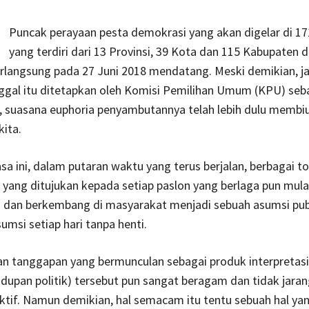
Puncak perayaan pesta demokrasi yang akan digelar di 17
yang terdiri dari 13 Provinsi, 39 Kota dan 115 Kabupaten d
rlangsung pada 27 Juni 2018 mendatang. Meski demikian, j
gal itu ditetapkan oleh Komisi Pemilihan Umum (KPU) seba
, suasana euphoria penyambutannya telah lebih dulu membi
ita.
asa ini, dalam putaran waktu yang terus berjalan, berbagai to
ang ditujukan kepada setiap paslon yang berlaga pun mula
 dan berkembang di masyarakat menjadi sebuah asumsi pub
umsi setiap hari tanpa henti.
n tanggapan yang bermunculan sebagai produk interpretasi
hidupan politik) tersebut pun sangat beragam dan tidak jara
tif. Namun demikian, hal semacam itu tentu sebuah hal ya