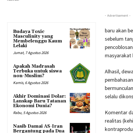
- Advertisement -
baru akan be
Budaya Toxic
Masculinity yang
sebelum tang
Membelenggu Kaum
Lelaki
pencoblosan
Jumat, 7 Agustus 2026
masyarakat k
Apakah Madrasah
Alhasil, dew
Terbuka untuk siswa
non-Muslim?
pembahasan y
Kamis, 6 Agustus 2026
bermunculan
selalu dikons
Akhir Dominasi Dolar:
Lanskap Baru Tatanan
Ekonomi Dunia?
Komentar da
Rabu, 5 Agustus 2026
realitas (ke
Nasib Damai AS-Iran
kontraproduk
Bergantung pada Dua