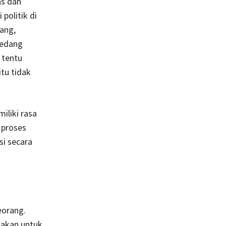
as dan
politik di
ang,
sedang
 tentu
tu tidak
iliki rasa
 proses
i secara
eorang.
nakan untuk