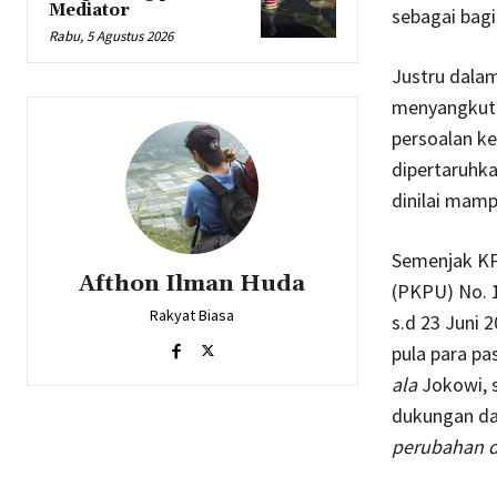
Mediator
sebagai bagi
Rabu, 5 Agustus 2026
Justru dalam
menyangkut 
persoalan ke
dipertaruhk
dinilai mam
Semenjak KP
Afthon Ilman Huda
(PKPU) No. 1
Rakyat Biasa
s.d 23 Juni 
pula para pa
ala
Jokowi, 
dukungan da
perubahan d