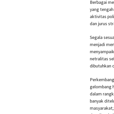
Berbagai me
yang tengah
aktivitas pol
dan jurus st
Segala sesua
menjadi mem
menyampaika
netralitas s
dibutuhkan 
Perkembangan
gelombang h
dalam rangka
banyak dite
masyarakat; 