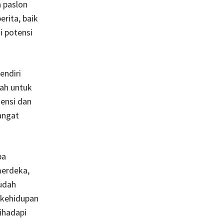
 paslon
rita, baik
i potensi
endiri
ah untuk
ensi dan
sangat
pa
merdeka,
sudah
 kehidupan
ihadapi