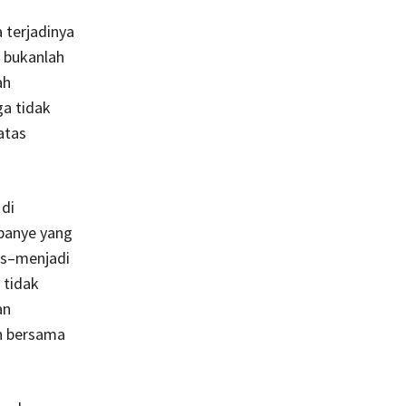
 terjadinya
i bukanlah
ah
a tidak
atas
di
mpanye yang
is–menjadi
 tidak
an
n bersama