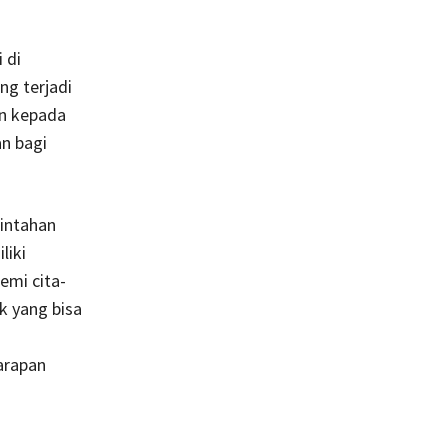
 di
ng terjadi
n kepada
n bagi
rintahan
liki
emi cita-
 yang bisa
harapan