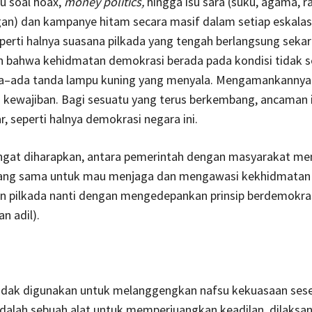
u soal hoax,
money politics,
hingga isu sara (suku, agama, r
an) dan kampanye hitam secara masif dalam setiap eskalasi 
perti halnya suasana pilkada yang tengah berlangsung sekar
 bahwa kehidmatan demokrasi berada pada kondisi tidak 
aja–ada tanda lampu kuning yang menyala. Mengamankannya
 kewajiban. Bagi sesuatu yang terus berkembang, ancaman i
r, seperti halnya demokrasi negara ini.
ngat diharapkan, antara pemerintah dengan masyarakat mem
ang sama untuk mau menjaga dan mengawasi kekhidmatan
n pilkada nanti dengan mengedepankan prinsip berdemokras
an adil).
idak digunakan untuk melanggengkan nafsu kekuasaan ses
dalah sebuah alat untuk memperjuangkan keadilan, dilaksa