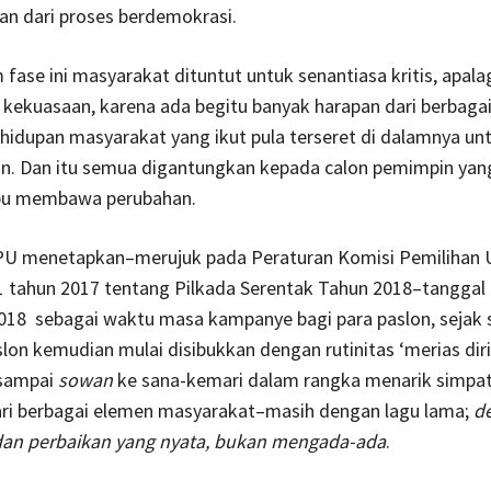
an dari proses berdemokrasi.
 fase ini masyarakat dituntut untuk senantiasa kritis, apalag
kekuasaan, karena ada begitu banyak harapan dari berbaga
hidupan masyarakat yang ikut pula terseret di dalamnya un
an. Dan itu semua digantungkan kepada calon pemimpin yan
pu membawa perubahan.
U menetapkan–merujuk pada Peraturan Komisi Pemiliha
 tahun 2017 tentang Pilkada Serentak Tahun 2018–tanggal 
2018 sebagai waktu masa kampanye bagi para paslon, sejak s
slon kemudian mulai disibukkan dengan rutinitas ‘merias diri
sampai
sowan
ke sana-kemari dalam rangka menarik simpat
ri berbagai elemen masyarakat–masih dengan lagu lama;
d
an perbaikan yang nyata, bukan mengada-ada
.