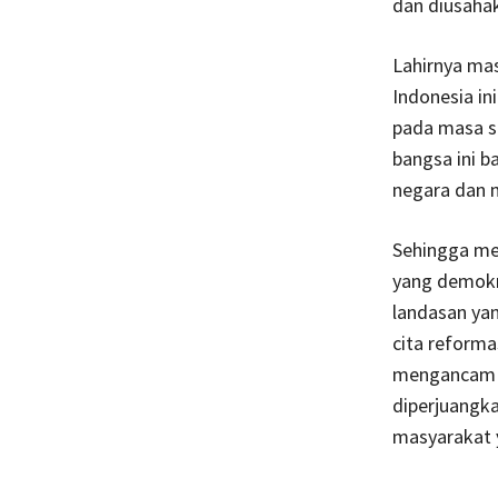
dan diusaha
Lahirnya mas
Indonesia in
pada masa s
bangsa ini 
negara dan 
Sehingga mel
yang demokra
landasan yan
cita reform
mengancam pi
diperjuangka
masyarakat 