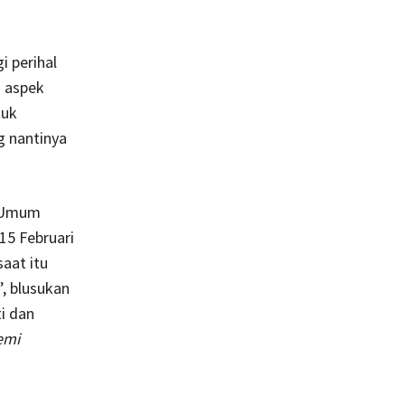
i perihal
i aspek
tuk
g nantinya
n Umum
15 Februari
aat itu
’, blusukan
i dan
emi