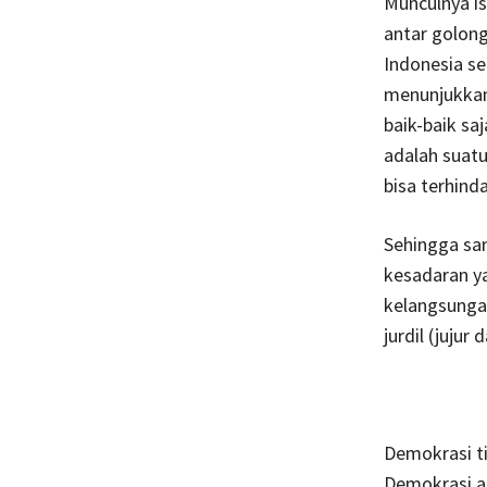
Munculnya is
antar golong
Indonesia se
menunjukkan
baik-baik s
adalah suatu
bisa terhinda
Sehingga sa
kesadaran y
kelangsunga
jurdil (jujur d
Demokrasi t
Demokrasi a