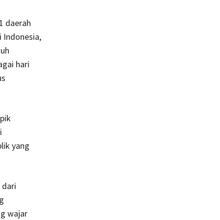
1 daerah
i Indonesia,
auh
gai hari
us
pik
i
lik yang
 dari
ng
ng wajar