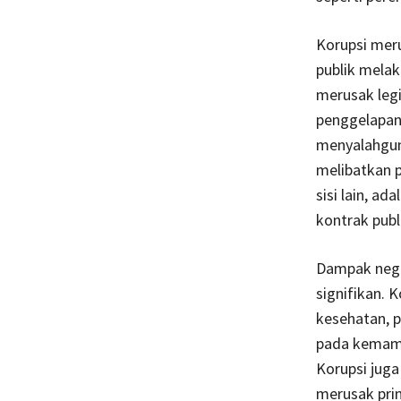
Korupsi meru
publik melak
merusak legi
penggelapan,
menyalahgun
melibatkan p
sisi lain, a
kontrak publ
Dampak negat
signifikan. 
kesehatan, p
pada kemamp
Korupsi juga
merusak pri