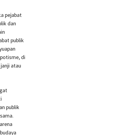
ka pejabat
lik dan
ain
abat publik
nyuapan
potisme, di
janji atau
ngat
i
an publik
rsama.
karena
 budaya