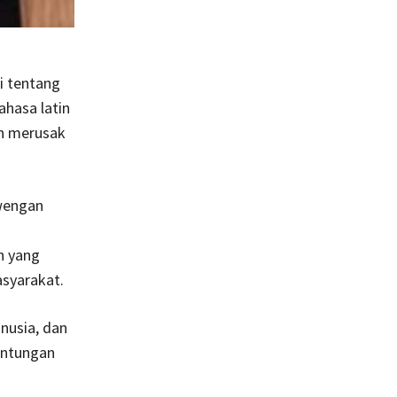
i tentang
ahasa latin
an merusak
wengan
h yang
syarakat.
nusia, dan
untungan