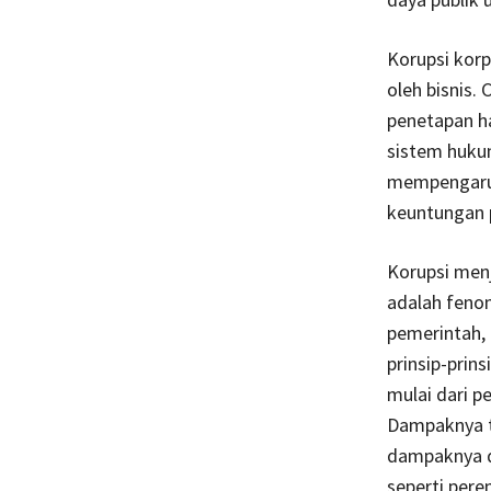
Korupsi korp
oleh bisnis.
penetapan ha
sistem huku
mempengaruh
keuntungan p
Korupsi menj
adalah feno
pemerintah,
prinsip-prin
mulai dari 
Dampaknya t
dampaknya d
seperti pere