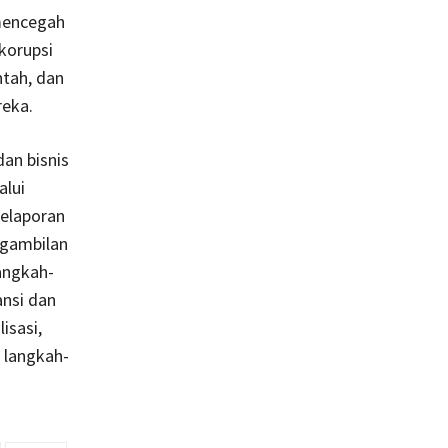
mencegah
korupsi
tah, dan
reka.
an bisnis
alui
pelaporan
ngambilan
angkah-
nsi dan
isasi,
 langkah-