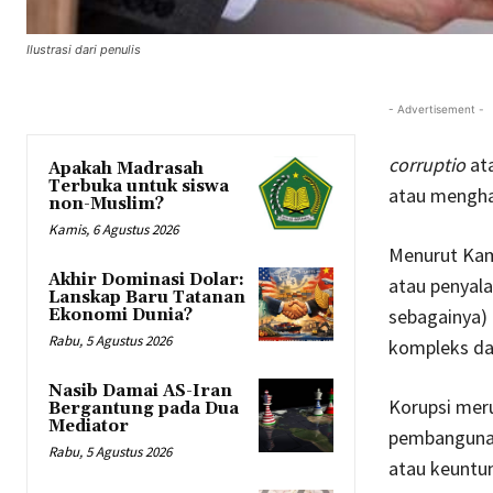
Ilustrasi dari penulis
- Advertisement -
corruptio
at
Apakah Madrasah
Terbuka untuk siswa
atau mengha
non-Muslim?
Kamis, 6 Agustus 2026
Menurut Kam
Akhir Dominasi Dolar:
atau penyala
Lanskap Baru Tatanan
sebagainya) 
Ekonomi Dunia?
Rabu, 5 Agustus 2026
kompleks da
Nasib Damai AS-Iran
Korupsi mer
Bergantung pada Dua
Mediator
pembangunan
Rabu, 5 Agustus 2026
atau keuntun