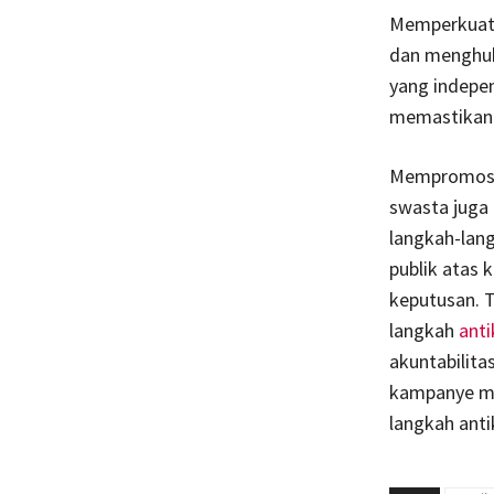
Memperkuat 
dan menghuk
yang indepe
memastikan 
Mempromosik
swasta juga 
langkah-lan
publik atas 
keputusan. T
langkah
anti
akuntabilitas
kampanye me
langkah anti