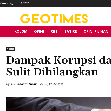
Kamis, Agustus 6, 2026
KOLOM
OPINI
CBT
SATIRE
OPINI PILIHAN
OPINI
Dampak Korupsi da
Sulit Dihilangkan
By
Anis Khoirun Nisak
Rabu, 17 Mei 2023