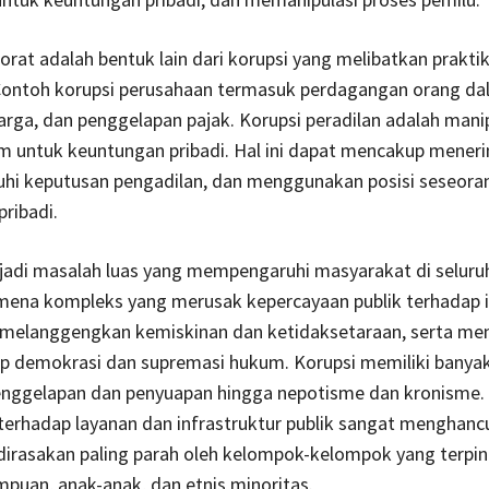
orat adalah bentuk lain dari korupsi yang melibatkan praktik
 Contoh korupsi perusahaan termasuk perdagangan orang da
rga, dan penggelapan pajak. Korupsi peradilan adalah manip
m untuk keuntungan pribadi. Hal ini dapat mencakup meneri
i keputusan pengadilan, dan menggunakan posisi seseora
ribadi.
adi masalah luas yang mempengaruhi masyarakat di seluruh 
mena kompleks yang merusak kepercayaan publik terhadap in
 melanggengkan kemiskinan dan ketidaksetaraan, serta men
sip demokrasi dan supremasi hukum. Korupsi memiliki banya
penggelapan dan penyuapan hingga nepotisme dan kronisme.
erhadap layanan dan infrastruktur publik sangat menghanc
irasakan paling parah oleh kelompok-kelompok yang terpin
mpuan, anak-anak, dan etnis minoritas.