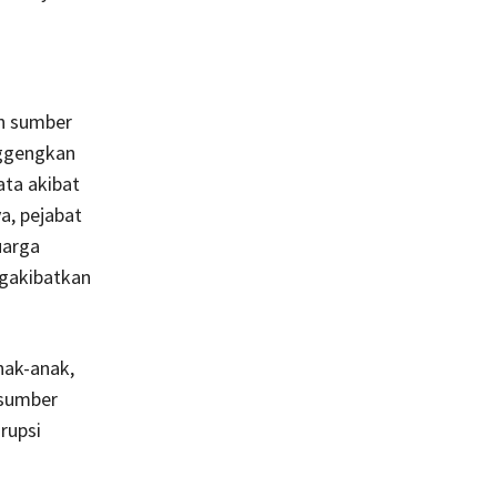
an sumber
nggengkan
ata akibat
a, pejabat
uarga
gakibatkan
nak-anak,
 sumber
rupsi