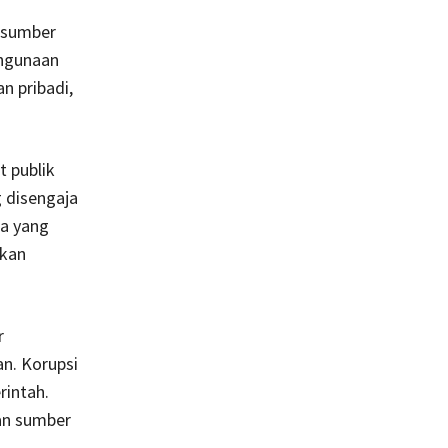
 sumber
ahgunaan
n pribadi,
t publik
 disengaja
na yang
gkan
r
an. Korupsi
rintah.
an sumber