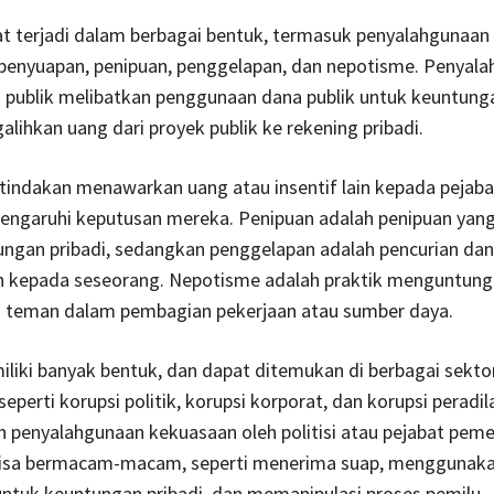
at terjadi dalam berbagai bentuk, termasuk penyalahgunaan
 penyuapan, penipuan, penggelapan, dan nepotisme. Penyal
publik melibatkan penggunaan dana publik untuk keuntunga
alihkan uang dari proyek publik ke rekening pribadi.
tindakan menawarkan uang atau insentif lain kepada pejaba
ngaruhi keputusan mereka. Penipuan adalah penipuan yang
ungan pribadi, sedangkan penggelapan adalah pencurian da
n kepada seseorang. Nepotisme adalah praktik menguntun
u teman dalam pembagian pekerjaan atau sumber daya.
liki banyak bentuk, dan dapat ditemukan di berbagai sekto
eperti korupsi politik, korupsi korporat, dan korupsi peradil
ah penyalahgunaan kekuasaan oleh politisi atau pejabat peme
isa bermacam-macam, seperti menerima suap, menggunak
untuk keuntungan pribadi, dan memanipulasi proses pemilu.