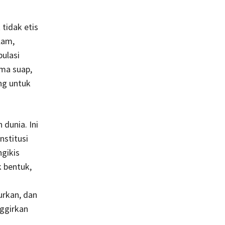
 tidak etis
lam,
ulasi
ma suap,
ng untuk
dunia. Ini
stitusi
gikis
k bentuk,
urkan, dan
ggirkan