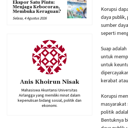
Ekspor Satu Pintu:
Menjaga Kebocoran,
Korupsi dap
Membuka Keraguan?
daya publik,
Selasa, 4 Agustus 2026
sumber daya 
seperti meng
Suap adalah 
untuk mempe
untuk keunt
dipercayaka
kerabat ata
Anis Khoirun Nisak
Mahasiswa Akuntansi Universitas
Airlangga yang memiliki minat dalam
Korupsi memi
kepenulisan bidang sosial, politik dan
masyarakat s
ekonomi.
politik adal
Bentuknya b
daya publik 