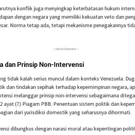
rutnya konflik juga menyingkap keterbatasan hukum intern
adapan dengan negara yang memiliki kekuatan veto dan pen
esar. Norma tetap ada, tetapi mekanisme penegakannya tida
- Advertisement -
 dan Prinsip Non-Intervensi
ng tidak kalah serius muncul dalam konteks Venezuela. Du
tik dan tindakan sepihak terhadap kepemimpinan negara, ap
potensi melanggar prinsip non-intervensi sebagaimana diteg
 2 ayat (7) Piagam PBB. Penentuan sistem politik dan kepe
gian dari yurisdiksi domestik yang seharusnya dihormati.
vensi dibungkus dengan narasi moral atau kepentingan polit