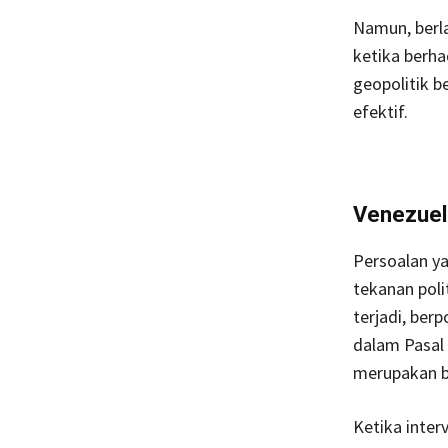
Namun, berla
ketika berh
geopolitik b
efektif.
Venezuela
Persoalan ya
tekanan poli
terjadi, ber
dalam Pasal
merupakan ba
Ketika inter