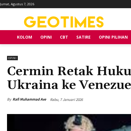
Jumat, Agustus 7, 2026
KOLOM
OPINI
CBT
SATIRE
OPINI PILIHAN
OPINI
Cermin Retak Hukum
Ukraina ke Venezue
By
Rafi Muhammad Ave
Rabu, 7 Januari 2026