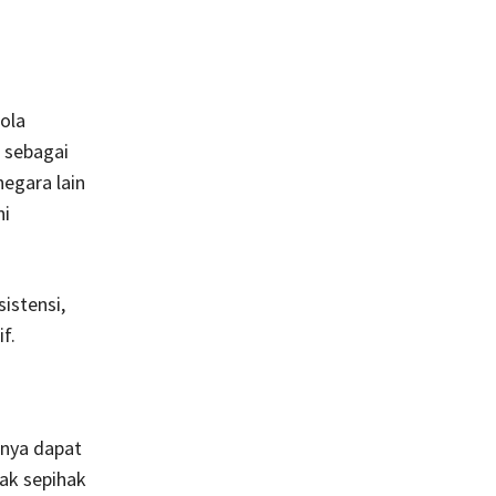
ola
 sebagai
egara lain
ni
istensi,
f.
nya dapat
ak sepihak