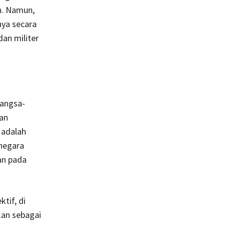
n. Namun,
ya secara
dan militer
Bangsa-
an
 adalah
negara
an pada
tif, di
an sebagai