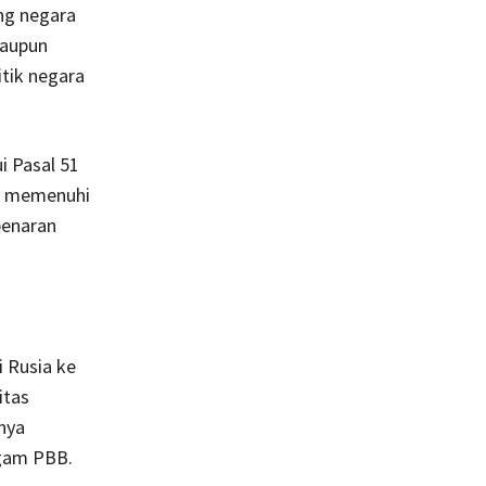
ng negara
maupun
tik negara
i Pasal 51
us memenuhi
benaran
i Rusia ke
itas
nya
agam PBB.