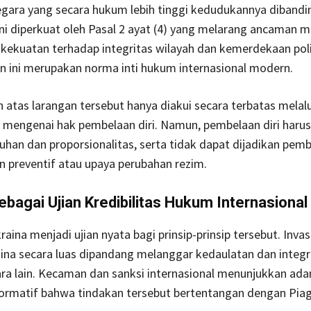
egara yang secara hukum lebih tinggi kedudukannya dibandi
p ini diperkuat oleh Pasal 2 ayat (4) yang melarang ancaman 
kekuatan terhadap integritas wilayah dan kemerdekaan poli
an ini merupakan norma inti hukum internasional modern.
 atas larangan tersebut hanya diakui secara terbatas melalu
mengenai hak pembelaan diri. Namun, pembelaan diri har
uhan dan proporsionalitas, serta tidak dapat dijadikan pem
n preventif atau upaya perubahan rezim.
ebagai Ujian Kredibilitas Hukum Internasional
raina menjadi ujian nyata bagi prinsip-prinsip tersebut. Invas
ina secara luas dipandang melanggar kedaulatan dan integr
ra lain. Kecaman dan sanksi internasional menunjukkan ada
ormatif bahwa tindakan tersebut bertentangan dengan Pi