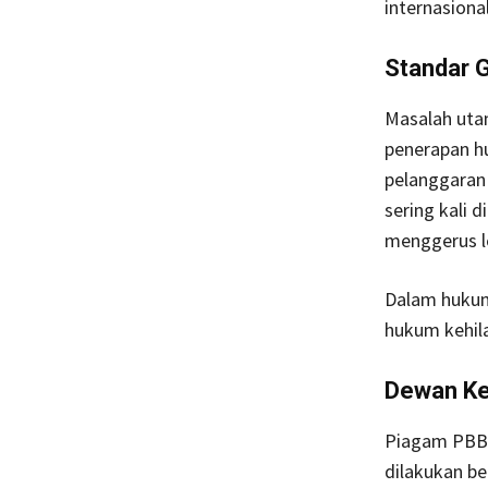
internasiona
Standar G
Masalah uta
penerapan hu
pelanggaran 
sering kali 
menggerus le
Dalam hukum,
hukum kehila
Dewan Ke
Piagam PBB 
dilakukan b