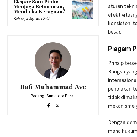
Ekspor Satu Pintu:
aturan tekni
Menjaga Kebocoran,
Membuka Keraguan?
efektivitas
Selasa, 4 Agustus 2026
konsisten, t
besar.
Piagam P
Prinsip ters
Bangsa yang
internasiona
Rafi Muhammad Ave
penolakan t
Padang, Sumatera Barat
tidak dimak
mekanisme y
Dengan demi
mana hukum 