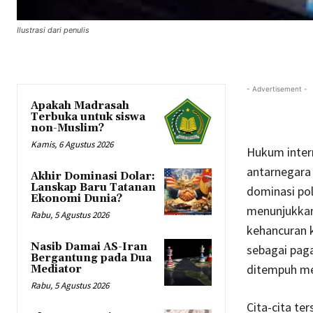
Ilustrasi dari penulis
- Advertisement -
Apakah Madrasah
Terbuka untuk siswa
non-Muslim?
Kamis, 6 Agustus 2026
Hukum inter
antarnegara 
Akhir Dominasi Dolar:
Lanskap Baru Tatanan
dominasi pol
Ekonomi Dunia?
menunjukkan
Rabu, 5 Agustus 2026
kehancuran k
Nasib Damai AS-Iran
sebagai paga
Bergantung pada Dua
ditempuh me
Mediator
Rabu, 5 Agustus 2026
Cita-cita t