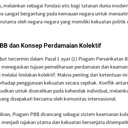
s, melainkan sebagai fondasi etis bagi tatanan dunia moder
nya sangat bergantung pada kemauan negara untuk menaatin
erutama oleh negara-negara yang memiliki kekuatan politik 
BB dan Konsep Perdamaian Kolektif
ebut tercermin dalam Pasal 1 ayat (1) Piagam Perserikatan 
 menegaskan tujuan pemeliharaan perdamaian dan keaman
l melalui tindakan kolektif. Makna penting dari ketentuan ini
erhadap penggunaan kekuatan secara sepihak. Konflik antar
sudkan untuk diserahkan pada kehendak individual, melaink
ang disepakati bersama oleh komunitas internasional.
kian, Piagam PBB dirancang sebagai sistem keamanan kolek
menjadi rujukan utama dan kekuatan bersenjata ditempatk