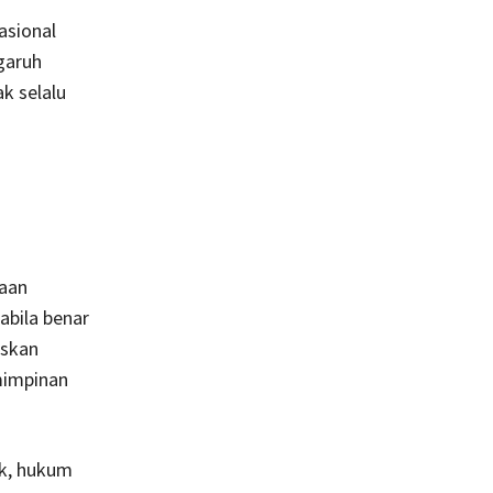
asional
garuh
k selalu
gaan
abila benar
askan
mimpinan
ik, hukum