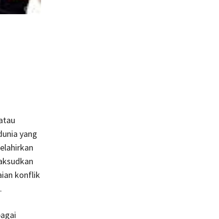
atau
 dunia yang
elahirkan
maksudkan
ian konflik
.
bagai