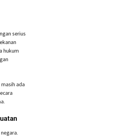
ngan serius
tekanan
wa hukum
ngan
: masih ada
secara
ma.
kuatan
 negara.