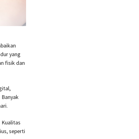
abaikan
idur yang
n fisik dan
ital,
. Banyak
ari.
 Kualitas
us, seperti