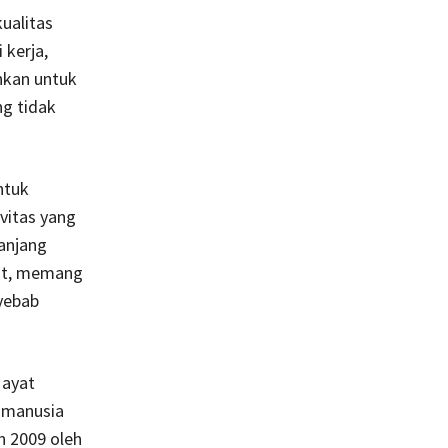
kualitas
 kerja,
hkan untuk
ng tidak
ntuk
vitas yang
panjang
at, memang
nyebab
 ayat
n 2009 oleh