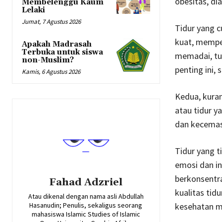
obesitas, di
Membelenggu Kaum
Lelaki
Jumat, 7 Agustus 2026
Tidur yang c
kuat, memper
Apakah Madrasah
Terbuka untuk siswa
memadai, tu
non-Muslim?
penting ini,
Kamis, 6 Agustus 2026
Kedua, kuran
atau tidur 
dan kecemas
Tidur yang 
emosi dan in
berkonsentra
Fahad Adzriel
kualitas tid
Atau dikenal dengan nama asli Abdullah
kesehatan m
Hasanudin; Penulis, sekaligus seorang
mahasiswa Islamic Studies of Islamic