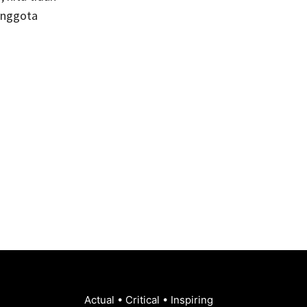
anggota
Actual • Critical • Inspiring