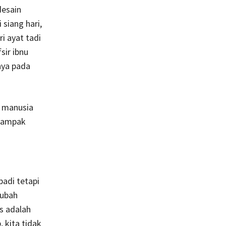
desain
 siang hari,
i ayat tadi
nya pada
i manusia
rdampak
badi tetapi
gubah
s adalah
 kita tidak