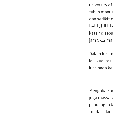
university o
tubuh manusi
dan sedikit 
وجعلنا اليل لباسا “dan kami jadikan malammu sebagai pakaian” da
katsir dise
jam 9-12 ma
Dalam kesimp
lalu kualita
luas pada ke
Mengabaikan
juga masyar
pandangan ki
fondasi dari