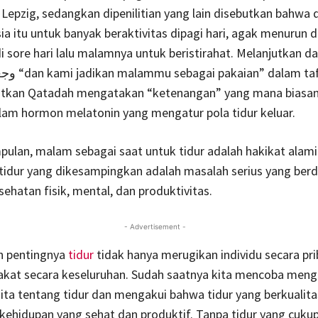
f Lepzig, sedangkan dipenilitian yang lain disebutkan bahwa 
a itu untuk banyak beraktivitas dipagi hari, agak menurun di
di sore hari lalu malamnya untuk beristirahat. Melanjutkan dar
lam tafsir ibnu
butkan Qatadah mengatakan “ketenangan” yang mana biasa
lam hormon melatonin yang mengatur pola tidur keluar.
ulan, malam sebagai saat untuk tidur adalah hakikat alam
s tidur yang dikesampingkan adalah masalah serius yang be
sehatan fisik, mental, dan produktivitas.
- Advertisement -
 pentingnya
tidur
tidak hanya merugikan individu secara pri
akat secara keseluruhan. Sudah saatnya kita mencoba men
ta tentang tidur dan mengakui bahwa tidur yang berkualita
 kehidupan yang sehat dan produktif. Tanpa tidur yang cukup,