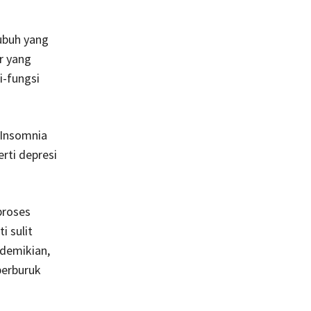
ubuh yang
r yang
i-fungsi
 Insomnia
rti depresi
proses
i sulit
 demikian,
perburuk