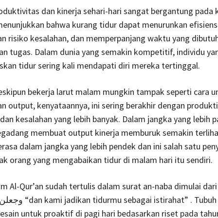
produktivitas dan kinerja sehari-hari sangat bergantung pada 
 menunjukkan bahwa kurang tidur dapat menurunkan efisiensi
n risiko kesalahan, dan memperpanjang waktu yang dibutu
n tugas. Dalam dunia yang semakin kompetitif, individu ya
kan tidur sering kali mendapati diri mereka tertinggal.
eskipun bekerja larut malam mungkin tampak seperti cara u
 output, kenyataannya, ini sering berakhir dengan produkti
 dan kesalahan yang lebih banyak. Dalam jangka yang lebih 
adang membuat output kinerja memburuk semakin terlih
erasa dalam jangka yang lebih pendek dan ini salah satu pe
k orang yang mengabaikan tidur di malam hari itu sendiri.
m Al-Qur’an sudah tertulis dalam surat an-naba dimulai dari
ain untuk proaktif di pagi hari bedasarkan riset pada tahu