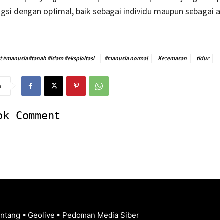
gsi dengan optimal, baik sebagai individu maupun sebagai 
at #manusia #tanah #islam #eksploitasi
#manusia normal
Kecemasan
tidur
n
ok Comment
entang
•
Geolive
•
Pedoman Media Siber