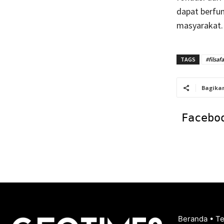
dapat berfun
masyarakat.
TAGS
#filsaf
Bagika
Facebo
Beranda
•
T