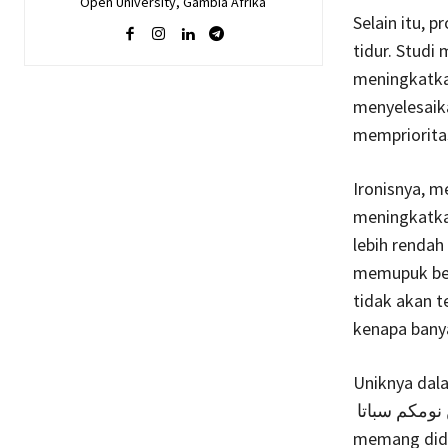
Open University, Gambia Afrika
Selain itu, 
tidur. Studi
meningkatka
menyelesaika
memprioritas
Ironisnya, m
meningkatkan
lebih rendah
memupuk beg
tidak akan t
kenapa banya
Uniknya dala
وجعلن نومكم سباتا “dan kami jadikan tidurmu sebagai istirahat” . Tubuh manusia
memang dides