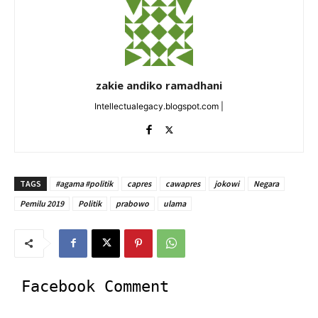
zakie andiko ramadhani
Intellectualegacy.blogspot.com |
TAGS
#agama #politik
capres
cawapres
jokowi
Negara
Pemilu 2019
Politik
prabowo
ulama
Facebook Comment