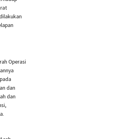
rat
dilakukan
elapan
rah Operasi
kannya
 pada
an dan
bah dan
si,
a.