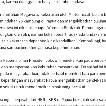
ra, karena dianggap itu hanyalah simbol budaya.
merintahan Megawati, kekerasan oleh Militer masih belum b
mindahan 25 kampung di Papua dan mengakibatkan puluha
ristiwa ini dikenal sebagai Wamena Berdarah. Perundingan
ungkan oleh SBY, namun bukan berarti tidak ada tindakan mi
 saja kekerasan dapat sedikit dikendalikan. Kembali lagi, hal
ana sampai berakhirnya masa kepemimpinan.
a kepeminpinan Presiden Jokowi, menekankan pada perbai
r dan memperhatikan kebutuhan masyarakat. Tetapi hal ini 
ada masyarakat luar, tidak berhasil memikat hati para pe
 kepentingan masyarakat Papua mengakibatkan pendekatan
kan solusi untuk mendamaikan pihak yang bertikai.
ya ingin berpisah dari NKRI, KKB di Papua bukanlah satu-sat