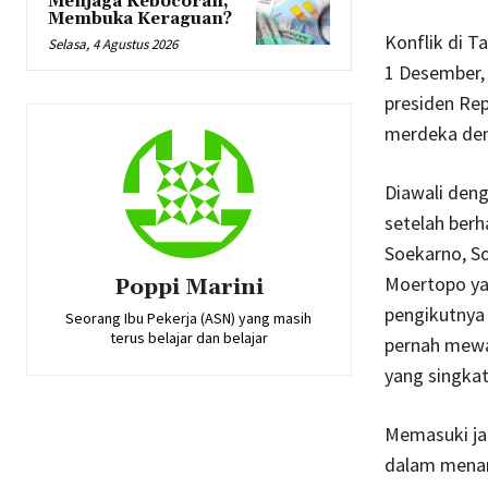
Menjaga Kebocoran,
Membuka Keraguan?
Konflik di T
Selasa, 4 Agustus 2026
1 Desember,
presiden Re
merdeka den
Diawali deng
setelah berh
Soekarno, So
Moertopo ya
Poppi Marini
pengikutnya
Seorang Ibu Pekerja (ASN) yang masih
terus belajar dan belajar
pernah mewa
yang singka
Memasuki jam
dalam menan