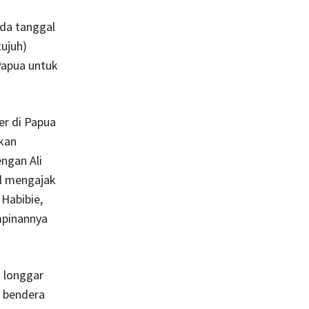
ada tanggal
ujuh)
Papua untuk
er di Papua
ikan
ngan Ali
l mengajak
Habibie,
mpinannya
 longgar
 bendera