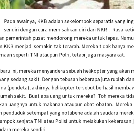
Pada awalnya, KKB adalah sekelompok separatis yang ingi
sendiri dengan cara memisahkan diri dari NKRI. Rasa ket
uan pemerintah pusat mendorong mereka untuk lepas. Nam
an KKB menjadi semakin tak terarah. Mereka tidak hanya m
aan seperti TNI ataupun Polri, tetapi juga masyarakat.
u-baru ini, mereka menyandera sebuah helikopter yang aka
yang sedang sakit. Dengan tebusan beberapa juta rupiah da
a (pendeta), akhirnya helikopter tersebut berhasil memba
 rumah sakit. Buat apa uang untuk mereka? Toh mereka tid
an uangnya untuk makanan ataupun obat-obatan. Merek
i penduduk setempat yang notabene adalah saudara mereka
mpok senjata TNI atau Polisi untuk melakukan kekerasan 
dara mereka sendiri.