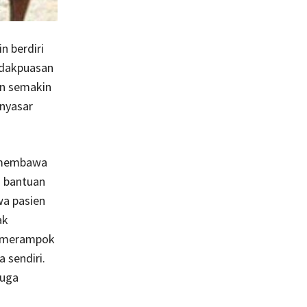
n berdiri
idakpuasan
un semakin
enyasar
n membawa
n bantuan
wa pasien
ak
a merampok
 sendiri.
juga