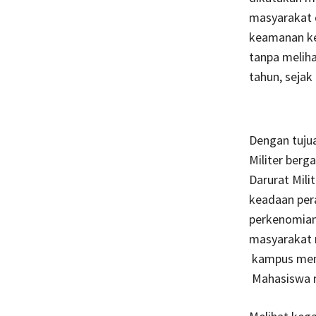
masyarakat 
keamanan ke
tanpa meliha
tahun, sejak
Dengan tuju
Militer berg
Darurat Mili
keadaan per
perkenomian
masyarakat m
kampus menj
Mahasiswa m