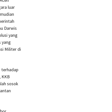
 Aceh
ara luar
kemudian
merintah
mu Darwis
lusi yang
s yang
 Militer di
n terhadap
i, KKB
alah sosok
mantan
bor,