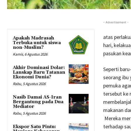
- Advertisement -
atas perlak
Apakah Madrasah
Terbuka untuk siswa
hari, kelaku
non-Muslim?
pasukan keam
Kamis, 6 Agustus 2026
Akhir Dominasi Dolar:
Seperti bar
Lanskap Baru Tatanan
seorang ibu 
Ekonomi Dunia?
Rabu, 5 Agustus 2026
pemuka agam
tersebut ke
Nasib Damai AS-Iran
membelanjak
Bergantung pada Dua
Mediator
makanan dar
Rabu, 5 Agustus 2026
Mereka mera
terhadap sau
Ekspor Satu Pintu: