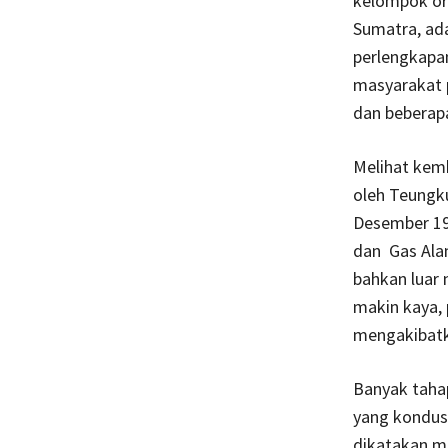
kelompok ora
Sumatra, ad
perlengkapa
masyarakat 
dan beberapa
Melihat kemb
oleh Teungk
Desember 19
dan Gas Ala
bahkan luar
makin kaya,
mengakibatk
Banyak taha
yang kondusi
dikatakan m