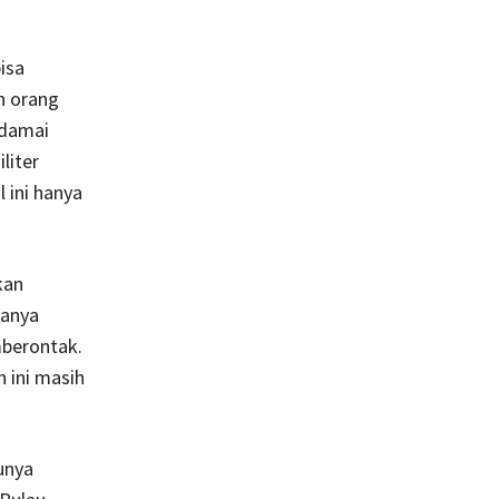
isa
n orang
 damai
liter
 ini hanya
kan
hanya
mberontak.
 ini masih
unya