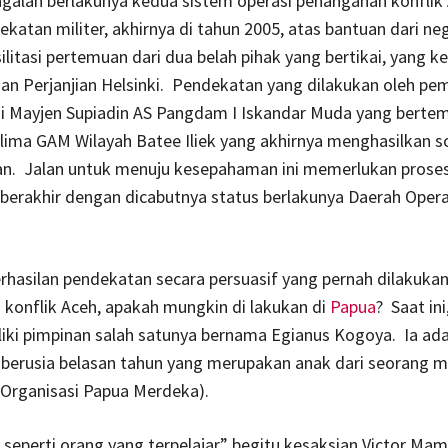
galan berlakunya kedua sistem operasi penanganan konflik
ekatan militer, akhirnya di tahun 2005, atas bantuan dari neg
litasi pertemuan dari dua belah pihak yang bertikai, yang 
an Perjanjian Helsinki. Pendekatan yang dilakukan oleh pe
ui Mayjen Supiadin AS Pangdam I Iskandar Muda yang berte
lima GAM Wilayah Batee Iliek yang akhirnya menghasilkan so
. Jalan untuk menuju kesepahaman ini memerlukan prose
berakhir dengan dicabutnya status berlakunya Daerah Operasi
rhasilan pendekatan secara persuasif yang pernah dilakuka
 konflik Aceh, apakah mungkin di lakukan di
Papua
? Saat in
iki pimpinan salah satunya bernama Egianus Kogoya. Ia ad
 berusia belasan tahun yang merupakan anak dari seorang 
Organisasi Papua Merdeka).
n seperti orang yang terpelajar” begitu kesaksian Victor Mam