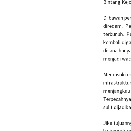
Bintang Kejo
Di bawah pe
diredam. Pe
terbunuh. Pe
kembali diga
disana hanya
menjadi wac
Memasuki er
infrastruktu
menjangkau p
Terpecahnya
sulit dijadi
Jika tujuann