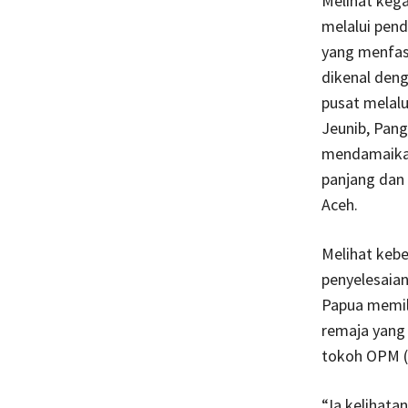
Melihat kega
melalui pend
yang menfasi
dikenal deng
pusat melal
Jeunib, Pang
mendamaikan
panjang dan 
Aceh.
Melihat kebe
penyelesaian
Papua memil
remaja yang
tokoh OPM (
“Ia kelihata