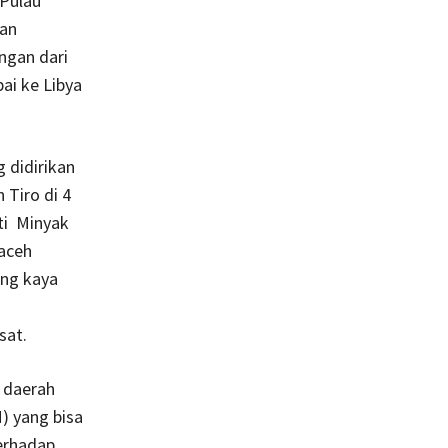
 Pulau
gan
ngan dari
ai ke Libya
 didirikan
Tiro di 4
ti Minyak
aceh
ang kaya
sat.
 daerah
) yang bisa
erhadap