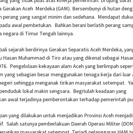
ng yang tidak puas atas kinerja pemerintah. Di ujung barat
a Gerakan Aceh Merdeka (GAM). Bersembunyi di hutan den
n perang yang sangat minim dan sedehana. Mendapat duku
pada awal pembetukan. Bahkan berani berlatih perang samp
 negara di Timur Tengah lainnya.
ali sejarah berdirinya Gerakan Separatis Aceh Merdeka, yang
u Hasan Muhammad di Tiro atau yang dikenal sebagai Hasan 
76. Pengelolaan kekayaan alam Aceh yang berlimpah seper
m yang sebagian besar menggunakan tenaga kerja dari luar 
 negeri sehingga menganak tirikan masyarakat setempat. Y
 penduduk lokal makin sengsara. Begitulah keadaan yang
an awal terjadinya pemberontakan terhadap pemerintah pu
pan yang dilakukan untuk menjadikan Provinsi Aceh menjadi
f. Salah satunya pemberlakuan Daerah Operasi Militer (DOM
erugikan masyarakat setempat. Terjadi pelanggaran HAM t