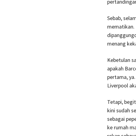
pertandingan
Sebab, selam
mematikan. 
dipanggungdr
menang keka
Kebetulan sa
apakah Barce
pertama, ya.
Liverpool ak
Tetapi, begi
kini sudah se
sebagai pep
ke rumah mas
rekan sebaya.