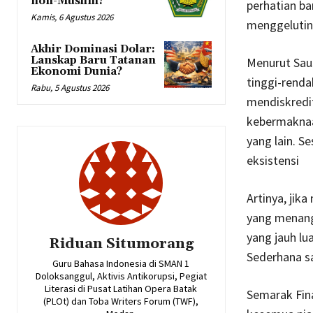
non-Muslim?
perhatian ba
Kamis, 6 Agustus 2026
menggelutiny
Akhir Dominasi Dolar:
Lanskap Baru Tatanan
Menurut Saus
Ekonomi Dunia?
tinggi-renda
Rabu, 5 Agustus 2026
mendiskredi
kebermaknaan
yang lain. S
eksistensi
Artinya, jika
yang menang
yang jauh lu
Riduan Situmorang
Sederhana sa
Guru Bahasa Indonesia di SMAN 1
Doloksanggul, Aktivis Antikorupsi, Pegiat
Literasi di Pusat Latihan Opera Batak
Semarak Fin
(PLOt) dan Toba Writers Forum (TWF),