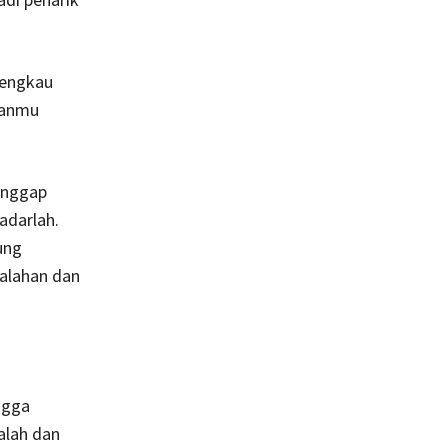
 engkau
hanmu
anggap
adarlah.
ung
alahan dan
ngga
alah dan