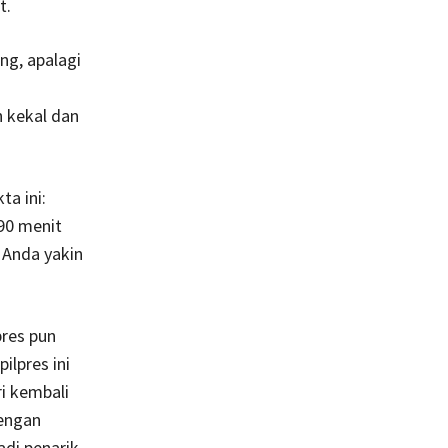
t.
ng, apalagi
h kekal dan
a ini:
 90 menit
 Anda yakin
pres pun
ilpres ini
i kembali
dengan
adi penarik