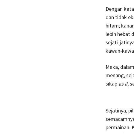
Dengan kata 
dan tidak ek
hitam; kanan
lebih hebat d
sejati-jatiny
kawan-kawan
Maka, dalam 
menang, sejat
sikap
as if
, s
Sejatinya, pi
semacamnya. 
permainan. K