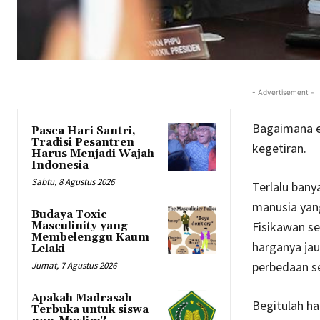
- Advertisement -
Bagaimana e
Pasca Hari Santri,
Tradisi Pesantren
kegetiran.
Harus Menjadi Wajah
Indonesia
Sabtu, 8 Agustus 2026
Terlalu bany
manusia yang
Budaya Toxic
Fisikawan se
Masculinity yang
Membelenggu Kaum
harganya jau
Lelaki
perbedaan sel
Jumat, 7 Agustus 2026
Apakah Madrasah
Begitulah ha
Terbuka untuk siswa