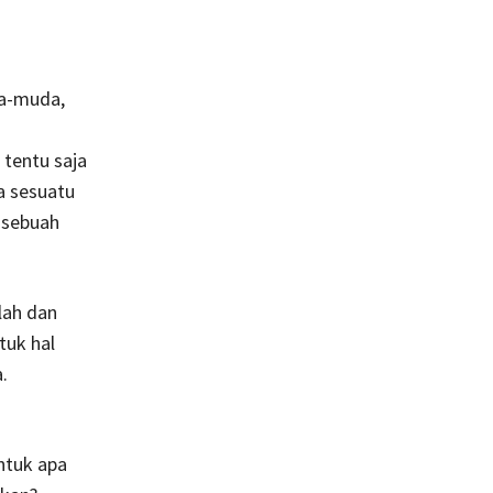
ua-muda,
tentu saja
a sesuatu
n sebuah
alah dan
tuk hal
.
ntuk apa