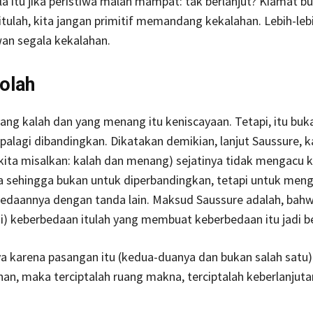
a itu jika peristiwa malah mampat: tak berlanjut? Kiamat b
tulah, kita jangan primitif memandang kekalahan. Lebih-lebi
an segala kekalahan.
olah
ng kalah dan yang menang itu keniscayaan. Tetapi, itu buk
palagi dibandingkan. Dikatakan demikian, lanjut Saussure, 
(kita misalkan: kalah dan menang) sejatinya tidak mengacu k
nya sehingga bukan untuk diperbandingkan, tetapi untuk men
rbedaannya dengan tanda lain. Maksud Saussure adalah, bah
si) keberbedaan itulah yang membuat keberbedaan itu jadi 
ya karena pasangan itu (kedua-duanya dan bukan salah satu) 
an, maka terciptalah ruang makna, terciptalah keberlanjuta