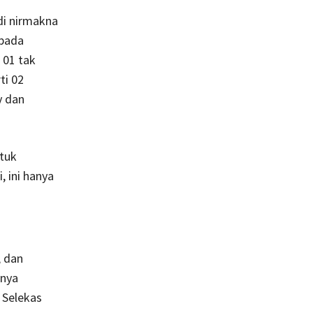
di nirmakna
ipada
 01 tak
ti 02
y dan
ntuk
, ini hanya
, dan
anya
 Selekas