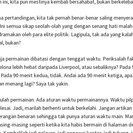
 ini, kita pun mestinya kembali bersahabat, bukan berkeleba
a pertandingan, kita tak pernah benar-benar saling menyera
Ini semua sikap seolah-olah yang dengan senang hati malah
amakan oleh para elite politik. Lagipula, tak ada yang kala
l, bukan?
ja permainan dibatasi dengan tenggat waktu. Periksalah fakt
lona lebih hebat daripada Liverpool, atau sebaliknya? Pada
 Pada 90 menit kedua, tidak. Andai ada 90 menit ketiga, apa
an menang lagi? Saya tak yakin.
tulah permainan. Ada aturan waktu permainannya. Waktu pil
lesai. Jadi, marilah berhenti untuk berkelahi. Jangan artikan p
erangan benaran sehingga tak punya aturan waktu main. Mar
ing-masing seperti ketika kita habis bermain di halaman 
 Kembalilah jadi nelayan, jadi pegawai kantor, jadi tukang, j