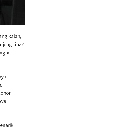
ang kalah,
njung tiba?
engan
nya
.
 konon
hwa
enarik