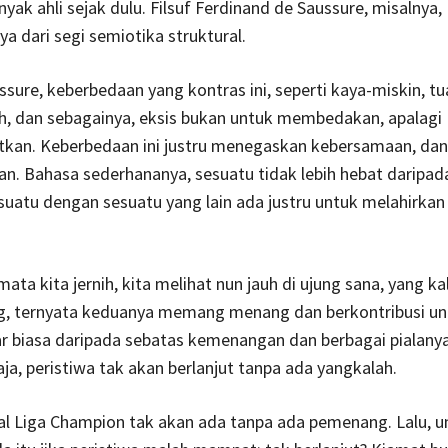
nyak ahli sejak dulu. Filsuf Ferdinand de Saussure, misalnya,
a dari segi semiotika struktural.
sure, keberbedaan yang kontras ini, seperti kaya-miskin, t
h, dan sebagainya, eksis bukan untuk membedakan, apalagi
tkan. Keberbedaan ini justru menegaskan kebersamaan, dan 
. Bahasa sederhananya, sesuatu tidak lebih hebat daripad
esuatu dengan sesuatu yang lain ada justru untuk melahirka
 mata kita jernih, kita melihat nun jauh di ujung sana, yang k
, ternyata keduanya memang menang dan berkontribusi un
ar biasa daripada sebatas kemenangan dan berbagai pialanya
ja, peristiwa tak akan berlanjut tanpa ada yangkalah.
al Liga Champion tak akan ada tanpa ada pemenang. Lalu, u