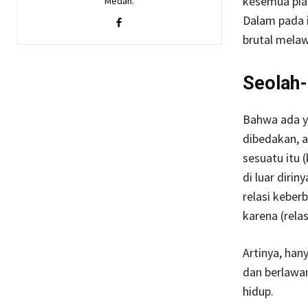
kesemua pial
Medan.
Dalam pada i
brutal melaw
Seolah-
Bahwa ada ya
dibedakan, a
sesuatu itu 
di luar diri
relasi kebe
karena (rela
Artinya, han
dan berlawan
hidup.