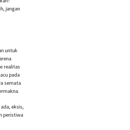
ukan?
h, jangan
an untuk
karena
e realitas
gacu pada
wa semata
bermakna.
ada, eksis,
n peristiwa