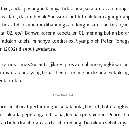
lain, andai pasangan lainnya tidak ada, sesuatu akan menja
sis. Jadi, dalam benak Saussure, putih tidak lebih agung dar
 tidak lebih superior dibandingkan dengan kiri, dan teranyar:
ari 02,
kok
. Bahwa karena kebetulan 01 menang bukan berar
a adalah kalah. Ini hanya kondisi
as if
, yang oleh Peter Fonag
 (2002) disebut
pretense
.
kamus Limas Sutanto, jika Pilpres adalah menyingkirkan u
inya tak ada yang benar-benar tersingkir di sana. Sekali lagi
eolah-olah.
- Advertisement -
lpres ini ibarat pertandingan sepak bola, basket, bulu tangkis
Tak ada peperangan di sana, kecuali persaingan. Pilpres h
au boleh kalah dan aku boleh menang. Demikian sebaliknya.