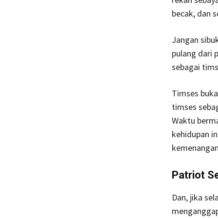
becak, dan s
Jangan sibu
pulang dari 
sebagai tims
Timses buka
timses sebag
Waktu bermai
kehidupan i
kemenangan i
Patriot Se
Dan, jika se
menganggap 