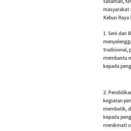
tanaman, te
masyarakat s
Kebun Raya 
1. Seni dan 
menyelenggar
tradisional,
membantu me
kepada peng
2. Pendidik
kegiatan pen
membatik, d
kepada pengu
menikmati s