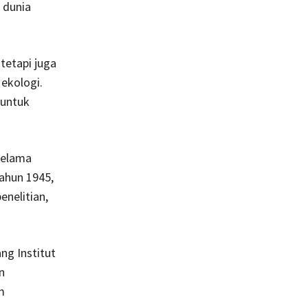
 dunia
tetapi juga
ekologi.
 untuk
selama
ahun 1945,
enelitian,
ng Institut
n
m