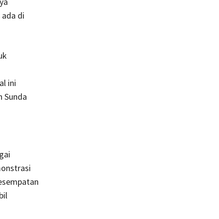
ya
 ada di
uk
l ini
n Sunda
gai
monstrasi
kesempatan
il