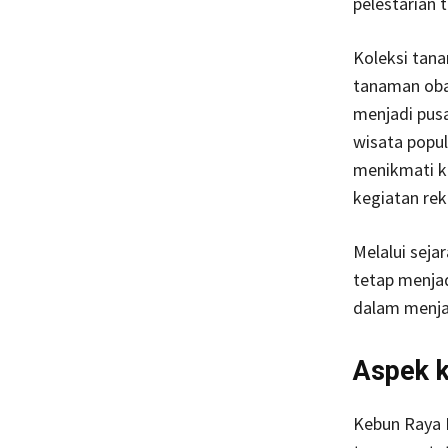
pelestarian
Koleksi tana
tanaman obat
menjadi pusa
wisata popu
menikmati ke
kegiatan rek
Melalui sej
tetap menjad
dalam menja
Aspek 
Kebun Raya B