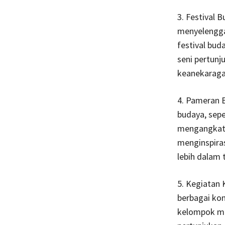
3. Festival 
menyelenggar
festival bud
seni pertunj
keanekaraga
4. Pameran B
budaya, sepe
mengangkat 
menginspira
lebih dalam 
5. Kegiatan
berbagai kom
kelompok mu