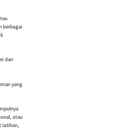
atau
an berbagai
li
ni dan
haman yang
umpulnya
onal, atau
latihan,