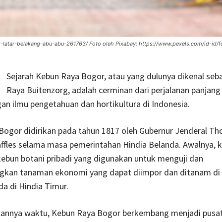
i-latar-belakang-abu-abu-261763/ Foto oleh Pixabay: https://www.pexels.com/id-id/f
Sejarah Kebun Raya Bogor, atau yang dulunya dikenal seb
Raya Buitenzorg, adalah cerminan dari perjalanan panjang
n ilmu pengetahuan dan hortikultura di Indonesia.
Bogor didirikan pada tahun 1817 oleh Gubernur Jenderal T
fles selama masa pemerintahan Hindia Belanda. Awalnya, k
ebun botani pribadi yang digunakan untuk menguji dan
an tanaman ekonomi yang dapat diimpor dan ditanam di 
da di Hindia Timur.
alannya waktu, Kebun Raya Bogor berkembang menjadi pusat