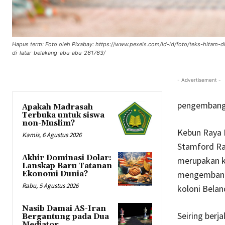
Hapus term: Foto oleh Pixabay: https://www.pexels.com/id-id/foto/teks-hitam-d
di-latar-belakang-abu-abu-261763/
- Advertisement -
pengembanga
Apakah Madrasah
Terbuka untuk siswa
non-Muslim?
Kebun Raya 
Kamis, 6 Agustus 2026
Stamford Raf
Akhir Dominasi Dolar:
merupakan k
Lanskap Baru Tatanan
mengembangk
Ekonomi Dunia?
Rabu, 5 Agustus 2026
koloni Belan
Nasib Damai AS-Iran
Seiring berj
Bergantung pada Dua
Mediator