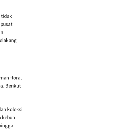
 tidak
 pusat
an
belakang
man flora,
a. Berikut
lah koleksi
a kebun
hingga