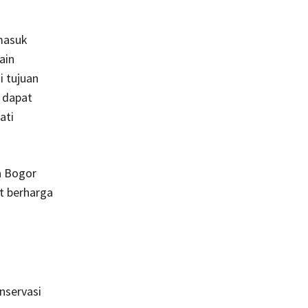
rmasuk
ain
i tujuan
 dapat
ati
a Bogor
t berharga
nservasi