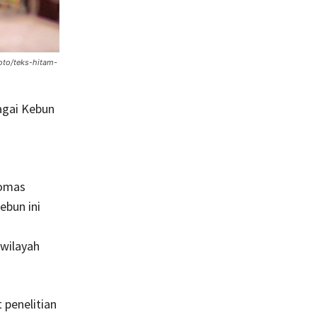
oto/teks-hitam-
agai Kebun
homas
ebun ini
wilayah
 penelitian