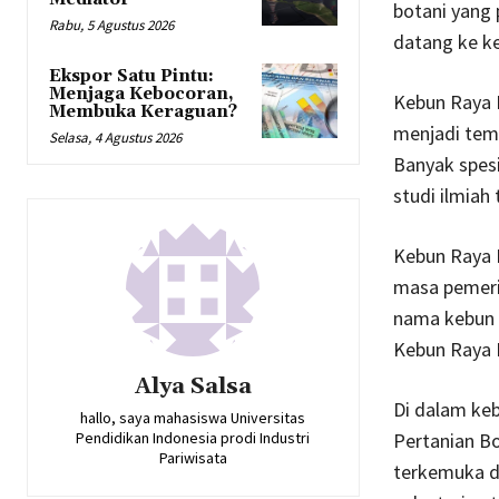
botani yang 
Rabu, 5 Agustus 2026
datang ke ke
Ekspor Satu Pintu:
Menjaga Kebocoran,
Kebun Raya B
Membuka Keraguan?
menjadi temp
Selasa, 4 Agustus 2026
Banyak spes
studi ilmiah
Kebun Raya 
masa pemeri
nama kebun i
Kebun Raya 
Alya Salsa
Di dalam keb
hallo, saya mahasiswa Universitas
Pendidikan Indonesia prodi Industri
Pertanian Bo
Pariwisata
terkemuka d