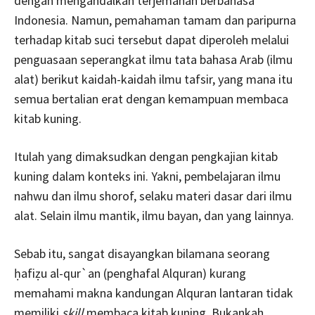
dengan mengandalkan terjemahan berbahasa
Indonesia. Namun, pemahaman tamam dan paripurna
terhadap kitab suci tersebut dapat diperoleh melalui
penguasaan seperangkat ilmu tata bahasa Arab (ilmu
alat) berikut kaidah-kaidah ilmu tafsir, yang mana itu
semua bertalian erat dengan kemampuan membaca
kitab kuning.
Itulah yang dimaksudkan dengan pengkajian kitab
kuning dalam konteks ini. Yakni, pembelajaran ilmu
nahwu dan ilmu shorof, selaku materi dasar dari ilmu
alat. Selain ilmu mantik, ilmu bayan, dan yang lainnya.
Sebab itu, sangat disayangkan bilamana seorang
ḥafiẓu al-qur`an (penghafal Alquran) kurang
memahami makna kandungan Alquran lantaran tidak
memiliki
skill
membaca kitab kuning. Bukankah