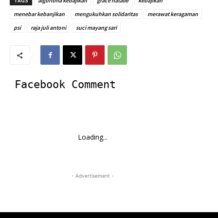
TAGS
algoritma kebajikan
grace natalie
kebajikan
menebar kebanjikan
mengukuhkan solidaritas
merawat keragaman
psi
raja juli antoni
suci mayang sari
Facebook Comment
Loading...
- Advertisement -