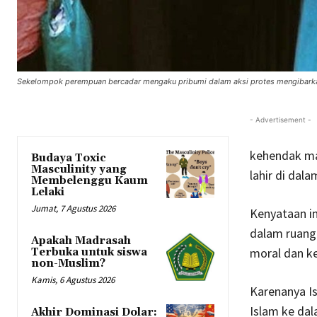
Sekelompok perempuan bercadar mengaku pribumi dalam aksi protes mengibarka
- Advertisement -
kehendak ma
Budaya Toxic
Masculinity yang
lahir di dal
Membelenggu Kaum
Lelaki
Jumat, 7 Agustus 2026
Kenyataan in
dalam ruang
Apakah Madrasah
moral dan k
Terbuka untuk siswa
non-Muslim?
Kamis, 6 Agustus 2026
Karenanya Is
Islam ke da
Akhir Dominasi Dolar: