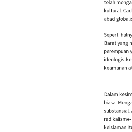
telah mengal
kultural. C
abad globali
Seperti hal
Barat yang m
perempuan y
ideologis-k
keamanan at
Dalam kesimp
biasa. Meng
substansial.
radikalisme-
keislaman itu