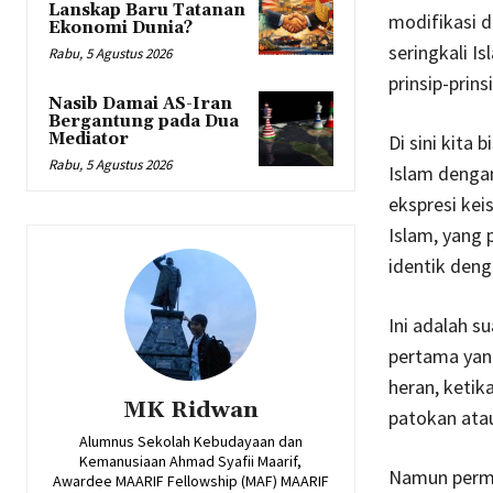
Lanskap Baru Tatanan
modifikasi d
Ekonomi Dunia?
seringkali I
Rabu, 5 Agustus 2026
prinsip-prins
Nasib Damai AS-Iran
Bergantung pada Dua
Mediator
Di sini kita
Rabu, 5 Agustus 2026
Islam denga
ekspresi kei
Islam, yang 
identik deng
Ini adalah s
pertama yan
heran, ketik
MK Ridwan
patokan ata
Alumnus Sekolah Kebudayaan dan
Kemanusiaan Ahmad Syafii Maarif,
Namun permas
Awardee MAARIF Fellowship (MAF) MAARIF