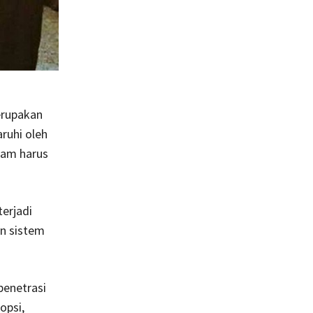
erupakan
ruhi oleh
lam harus
erjadi
n sistem
penetrasi
opsi,