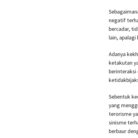
Sebagaimana
negatif terh
bercadar, t
lain, apalag
Adanya kekh
ketakutan ya
berinteraksi
ketidakbijak
Sebentuk ke
yang menggu
terorisme ya
sinisme ter
berbaur den