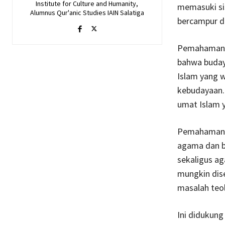
Institute for Culture and Humanity,
memasuki sis
Alumnus Qur'anic Studies IAIN Salatiga
bercampur de
Pemahaman s
bahwa budaya
Islam yang w
kebudayaan. 
umat Islam y
Pemahaman ya
agama dan b
sekaligus ag
mungkin dis
masalah teol
Ini didukun