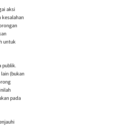
ai aksi
n kesalahan
dorongan
kan
h untuk
 publik.
ain (bukan
orong
nilah
jukan pada
enjauhi
,