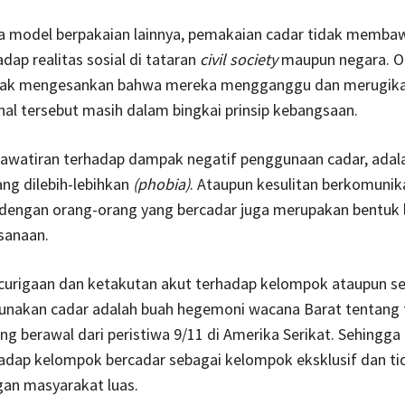
 model berpakaian lainnya, pemakaian cadar tidak memb
adap realitas sosial di tataran
civil society
maupun negara. O
idak mengesankan bahwa mereka mengganggu dan merugik
i hal tersebut masih dalam bingkai prinsip kebangsaan.
awatiran terhadap dampak negatif penggunaan cadar, adal
ng dilebih-lebihkan
(phobia)
. Ataupun kesulitan berkomunik
 dengan orang-orang yang bercadar juga merupakan bentuk 
sanaan.
curigaan dan ketakutan akut terhadap kelompok ataupun s
nakan cadar adalah buah hegemoni wacana Barat tentang
ng berawal dari peristiwa 9/11 di Amerika Serikat. Sehingga
hadap kelompok bercadar sebagai kelompok eksklusif dan t
gan masyarakat luas.