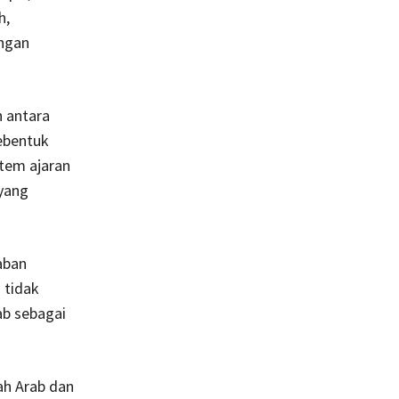
h,
engan
n antara
ebentuk
stem ajaran
 yang
aban
 tidak
ab sebagai
ah Arab dan