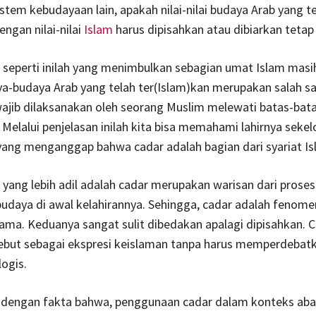
tem kebudayaan lain, apakah nilai-nilai budaya Arab yang t
ngan nilai-nilai
Islam
harus dipisahkan atau dibiarkan tetap
eperti inilah yang menimbulkan sebagian umat Islam masi
-budaya Arab yang telah ter(Islam)kan merupakan salah sa
ajib dilaksanakan oleh seorang Muslim melewati batas-bat
Melalui penjelasan inilah kita bisa memahami lahirnya sek
ang menganggap bahwa cadar adalah bagian dari syariat Is
ng lebih adil adalah cadar merupakan warisan dari proses 
udaya di awal kelahirannya. Sehingga, cadar adalah fenom
ama. Keduanya sangat sulit dibedakan apalagi dipisahkan. C
ebut sebagai ekspresi keislaman tanpa harus memperdebat
ogis.
g dengan fakta bahwa, penggunaan cadar dalam konteks aba