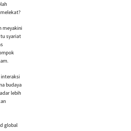
elah
 melekat?
h meyakini
tu syariat
as
elompok
lam.
interaksi
ena budaya
adar lebih
kan
d global