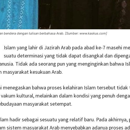
n bendera dengan tulisan berbahasa Arab. [Sumber: www.kaskus.com]
Islam yang lahir di Jazirah Arab pada abad ke-7 masehi m
suatu determinasi yang tidak dapat disangkal dan dipenga
nusia. Tidak ada seorang pun yang menginginkan bahwa Is
am masyarakat kesukuan Arab.
i menegaskan bahwa proses kelahiran Islam tersebut tidak t
 vakum kultural, melainkan dalam kondisi yang penuh denga
ebudayaan masyarakat setempat.
lam hadir sebagai sesuatu yang relatif baru. Pada akhirnya, 
lam sistem masyarakat Arab menyebabkan adanya proses ad