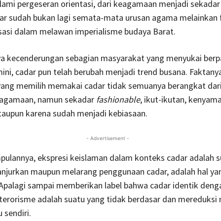
ami pergeseran orientasi, dari keagamaan menjadi sekadar
adar sudah bukan lagi semata-mata urusan agama melainka
sasi dalam melawan imperialisme budaya Barat.
nya kecenderungan sebagian masyarakat yang menyukai berp
ini, cadar pun telah berubah menjadi trend busana. Faktany
ang memilih memakai cadar tidak semuanya berangkat dar
eagamaan, namun sekadar
fashionable
, ikut-ikutan, kenyam
aupun karena sudah menjadi kebiasaan.
- Advertisement -
ulannya, ekspresi keislaman dalam konteks cadar adalah s
anjurkan maupun melarang penggunaan cadar, adalah hal ya
 Apalagi sampai memberikan label bahwa cadar identik deng
terorisme adalah suatu yang tidak berdasar dan mereduksi ni
 sendiri.