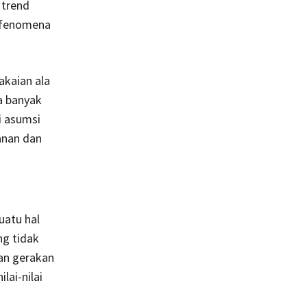
 trend
n fenomena
akaian ala
a banyak
i asumsi
anan dan
uatu hal
ng tidak
an gerakan
lai-nilai