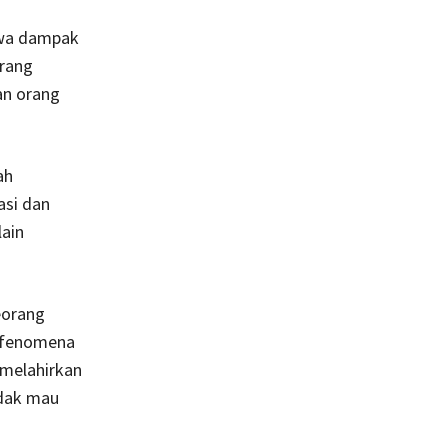
awa dampak
rang
an orang
ah
asi dan
lain
eorang
 fenomena
 melahirkan
idak mau