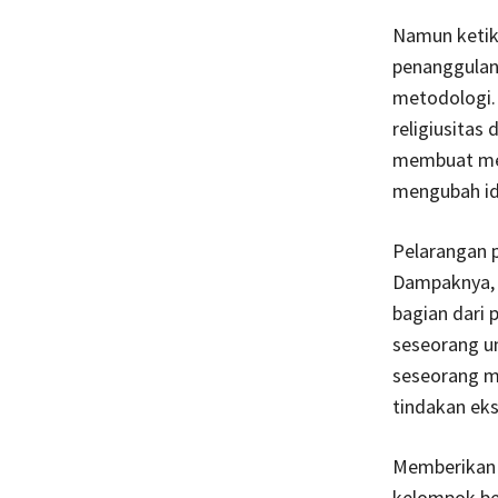
Namun ketika
penanggulan
metodologi.
religiusitas
membuat mer
mengubah id
Pelarangan p
Dampaknya, 
bagian dari 
seseorang un
seseorang me
tindakan ek
Memberikan s
kelompok ber