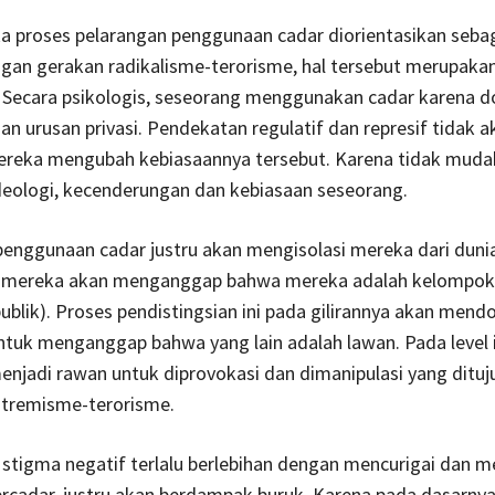
 proses pelarangan penggunaan cadar diorientasikan sebag
gan gerakan radikalisme-terorisme, hal tersebut merupaka
 Secara psikologis, seseorang menggunakan cadar karena 
 dan urusan privasi. Pendekatan regulatif dan represif tidak a
eka mengubah kebiasaannya tersebut. Karena tidak muda
eologi, kecenderungan dan kebiasaan seseorang.
enggunaan cadar justru akan mengisolasi mereka dari dunia
mereka akan menganggap bahwa mereka adalah kelompok l
publik). Proses pendistingsian ini pada gilirannya akan mend
tuk menganggap bahwa yang lain adalah lawan. Pada level i
njadi rawan untuk diprovokasi dan dimanipulasi yang ditu
stremisme-terorisme.
tigma negatif terlalu berlebihan dengan mencurigai dan m
cadar, justru akan berdampak buruk. Karena pada dasarnya