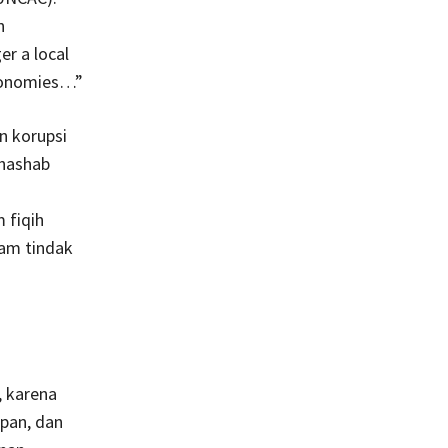
n
r a local
economies…”
n korupsi
ghashab
 fiqih
lam tindak
, karena
pan, dan