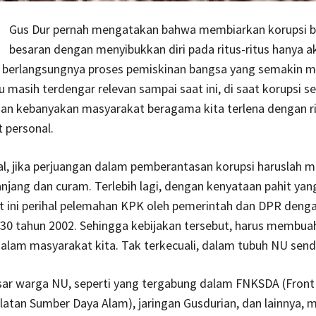
Gus Dur pernah mengatakan bahwa membiarkan korupsi b
besaran dengan menyibukkan diri pada ritus-ritus hanya a
berlangsungnya proses pemiskinan bangsa yang semakin me
u masih terdengar relevan sampai saat ini, di saat korupsi 
dan kebanyakan masyarakat beragama kita terlena dengan ri
t personal.
al, jika perjuangan dalam pemberantasan korupsi haruslah 
anjang dan curam. Terlebih lagi, dengan kenyataan pahit yan
t ini perihal pelemahan KPK oleh pemerintah dan DPR denga
30 tahun 2002. Sehingga kebijakan tersebut, harus membua
alam masyarakat kita. Tak terkecuali, dalam tubuh NU sendi
sar warga NU, seperti yang tergabung dalam FNKSDA (Front 
atan Sumber Daya Alam), jaringan Gusdurian, dan lainnya, 