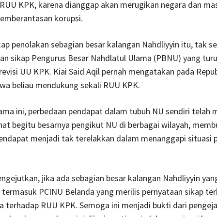
RUU KPK, karena dianggap akan merugikan negara dan ma
pemberantasan korupsi.
ap penolakan sebagian besar kalangan Nahdliyyin itu, tak 
gan sikap Pengurus Besar Nahdlatul Ulama (PBNU) yang turu
evisi UU KPK. Kiai Said Aqil pernah mengatakan pada Repub
ahwa beliau mendukung sekali RUU KPK.
a ini, perbedaan pendapat dalam tubuh NU sendiri telah m
hat begitu besarnya pengikut NU di berbagai wilayah, memb
ndapat menjadi tak terelakkan dalam menanggapi situasi p
gejutkan, jika ada sebagian besar kalangan Nahdliyyin yan
termasuk PCINU Belanda yang merilis pernyataan sikap ter
a terhadap RUU KPK. Semoga ini menjadi bukti dari penge