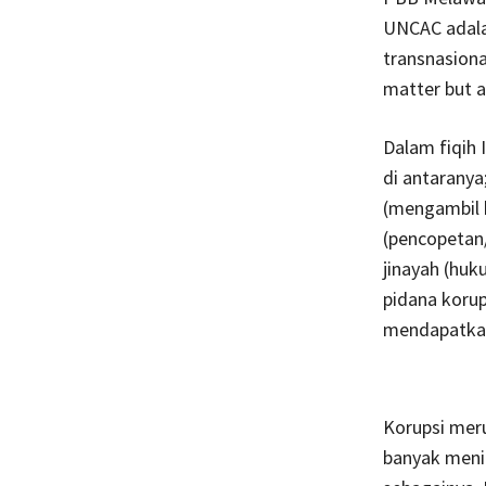
UNCAC adala
transnasiona
matter but a
Dalam fiqih 
di antaranya
(mengambil h
(pencopetan/
jinayah (huk
pidana korup
mendapatkan
Korupsi meru
banyak meni