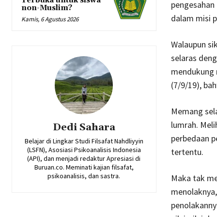
Terbuka untuk siswa
pengesahan 
non-Muslim?
dalam misi 
Kamis, 6 Agustus 2026
Walaupun sik
selaras den
mendukung r
(7/9/19), b
Memang selam
lumrah. Meli
Dedi Sahara
perbedaan pe
Belajar di Lingkar Studi Filsafat Nahdliyyin
(LSFN), Asosiasi Psikoanalisis Indonesia
tertentu.
(API), dan menjadi redaktur Apresiasi di
Buruan.co. Meminati kajian filsafat,
psikoanalisis, dan sastra.
Maka tak men
menolaknya, 
penolakanny