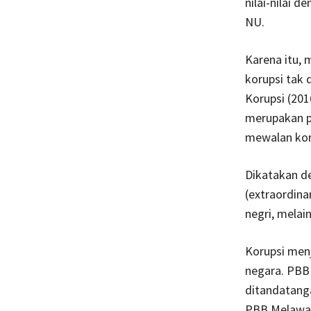
nilai-nilai d
NU.
Karena itu, 
korupsi tak
Korupsi (201
merupakan pe
mewalan koru
Dikatakan de
(extraordina
negri, melai
Korupsi men
negara. PBB 
ditandatang
PBB Melawan