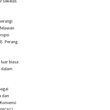
ar sekelas
merangi
 Melawan
rupsi
d). Perang
luar biasa
n dalam
bagai
a dan
 Konvensi
UNCAC).