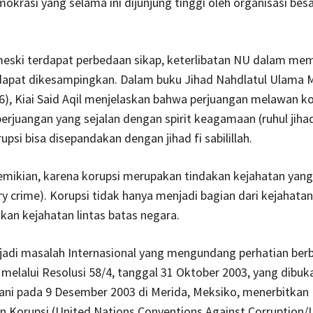
emokrasi yang selama ini dijunjung tinggi oleh organisasi bes
meski terdapat perbedaan sikap, keterlibatan NU dalam me
 dapat dikesampingkan. Dalam buku Jihad Nahdlatul Ulama
6), Kiai Said Aqil menjelaskan bahwa perjuangan melawan ko
rjuangan yang sejalan dengan spirit keagamaan (ruhul jiha
psi bisa disepandakan dengan jihad fi sabilillah.
mikian, karena korupsi merupakan tindakan kejahatan yang 
ry crime). Korupsi tidak hanya menjadi bagian dari kejahata
nkan kejahatan lintas batas negara.
jadi masalah Internasional yang mengundang perhatian ber
melalui Resolusi 58/4, tanggal 31 Oktober 2003, yang dibuk
ani pada 9 Desember 2003 di Merida, Meksiko, menerbitkan
 Korupsi (United Nations Conventions Against Corruption/