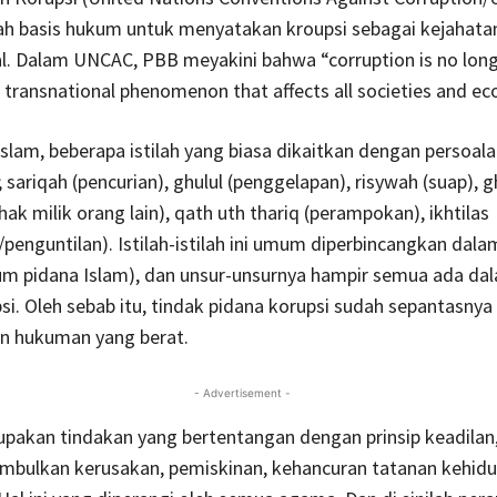
h basis hukum untuk menyatakan kroupsi sebagai kejahata
l. Dalam UNCAC, PBB meyakini bahwa “corruption is no longe
 transnational phenomenon that affects all societies and 
Islam, beberapa istilah yang biasa dikaitkan dengan persoala
; sariqah (pencurian), ghulul (penggelapan), risywah (suap), 
ak milik orang lain), qath uth thariq (perampokan), ikhtilas
penguntilan). Istilah-istilah ini umum diperbincangkan dalam
um pidana Islam), dan unsur-unsurnya hampir semua ada da
si. Oleh sebab itu, tindak pidana korupsi sudah sepantasnya
 hukuman yang berat.
- Advertisement -
pakan tindakan yang bertentangan dengan prinsip keadilan
mbulkan kerusakan, pemiskinan, kehancuran tatanan kehidu