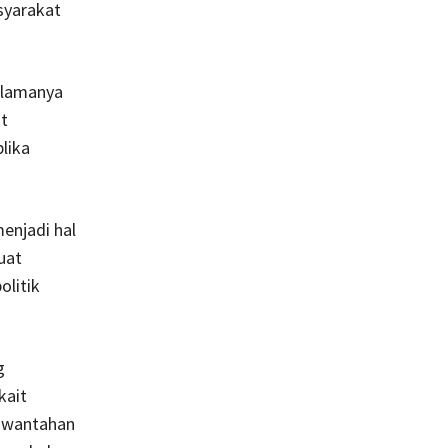
syarakat
selamanya
t
lika
enjadi hal
uat
olitik
g
kait
jawantahan