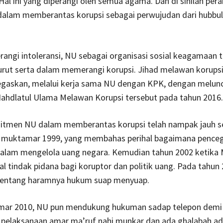
Hal ini yang diperangi oleh semua agama. Dan di sinilah per
dalam memberantas korupsi sebagai perwujudan dari hubbu
angi intoleransi, NU sebagai organisasi sosial keagamaan t
urut serta dalam memerangi korupsi. Jihad melawan korupsi 
egaskan, melalui kerja sama NU dengan KPK, dengan melun
Nahdlatul Ulama Melawan Korupsi tersebut pada tahun 2016.
tmen NU dalam memberantas korupsi telah nampak jauh s
a muktamar 1999, yang membahas perihal bagaimana pence
lam mengelola uang negara. Kemudian tahun 2002 ketika 
al tindak pidana bagi koruptor dan politik uang. Pada tahun
entang haramnya hukum suap menyuap.
ar 2010, NU pun mendukung hukuman sadap telepon demi
 pelaksanaan amar ma’ruf nahi munkar dan ada ghalabah a