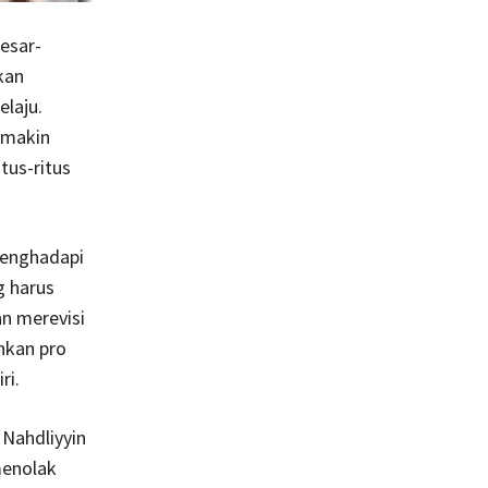
esar-
kan
laju.
semakin
tus-ritus
menghadapi
g harus
n merevisi
hkan pro
ri.
Nahdliyyin
menolak