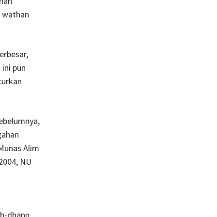
anan
l wathan
erbesar,
ini pun
curkan
ebelumnya,
gahan
Munas Alim
 2004, NU
dh-dhann