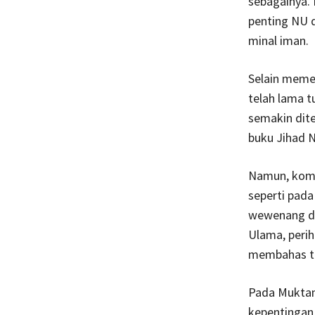
sebagainya. 
penting NU 
minal iman.
Selain memer
telah lama t
semakin dit
buku Jihad 
Namun, komi
seperti pad
wewenang da
Ulama, perih
membahas t
Pada Muktam
kepentingan