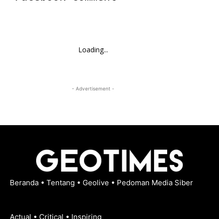
Loading...
- Advertisement -
Beranda
•
Tentang
•
Geolive
•
Pedoman Media Siber
Actual • Critical • Inspiring