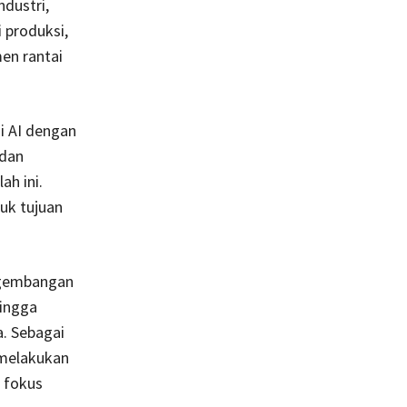
ndustri,
 produksi,
en rantai
i AI dengan
 dan
h ini.
uk tujuan
ngembangan
hingga
. Sebagai
melakukan
 fokus