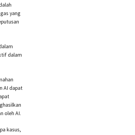
dalah
ugas yang
eputusan
 dalam
tif dalam
emahan
n AI dapat
dapat
ghasilkan
 oleh AI.
apa kasus,