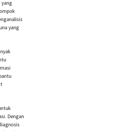
n yang
elompok
nganalisis
guna yang
anyak
ntu
omasi
mbantu
t
untuk
asi. Dengan
diagnosis