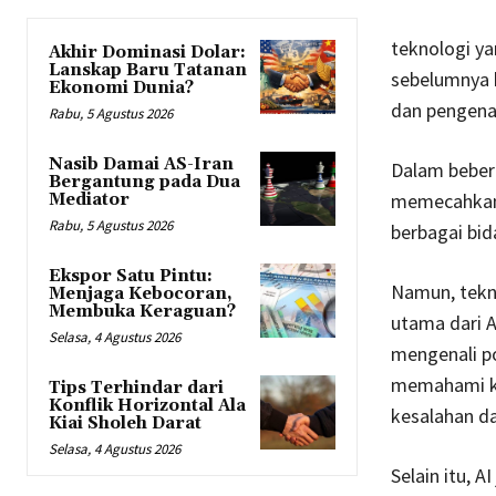
teknologi y
Akhir Dominasi Dolar:
Lanskap Baru Tatanan
sebelumnya 
Ekonomi Dunia?
dan pengenal
Rabu, 5 Agustus 2026
Nasib Damai AS-Iran
Dalam beber
Bergantung pada Dua
memecahkan 
Mediator
Rabu, 5 Agustus 2026
berbagai bida
Ekspor Satu Pintu:
Namun, tekno
Menjaga Kebocoran,
Membuka Keraguan?
utama dari 
Selasa, 4 Agustus 2026
mengenali po
memahami kon
Tips Terhindar dari
Konflik Horizontal Ala
kesalahan da
Kiai Sholeh Darat
Selasa, 4 Agustus 2026
Selain itu, 