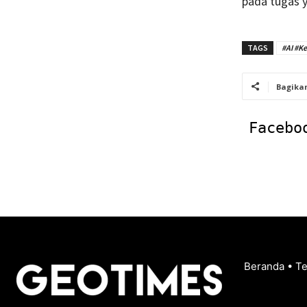
pada tugas y
TAGS
#AI #K
Bagika
Facebo
Beranda
•
T