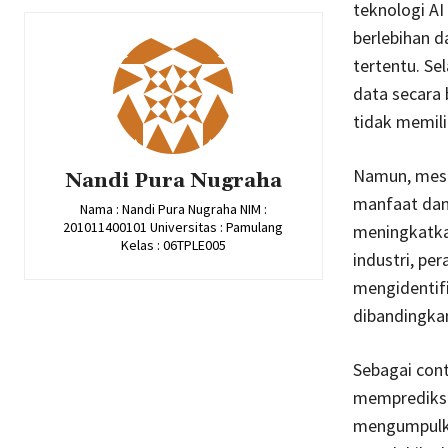
teknologi AI
berlebihan 
tertentu. S
data secara 
tidak memili
Namun, mesk
Nandi Pura Nugraha
manfaat dan
Nama : Nandi Pura Nugraha NIM :
201011400101 Universitas : Pamulang
meningkatkan
Kelas : 06TPLE005
industri, pe
mengidentifi
dibandingka
Sebagai cont
memprediksi
mengumpulkan