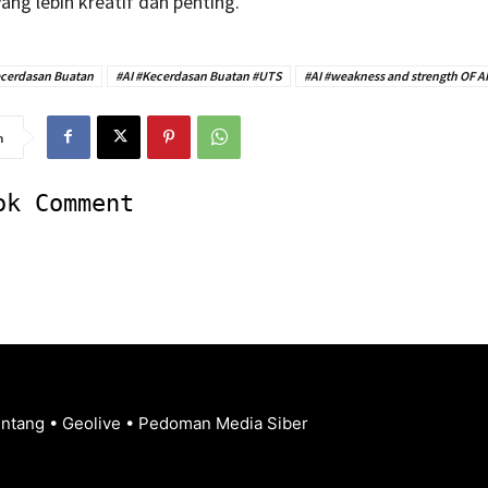
ang lebih kreatif dan penting.
ecerdasan Buatan
#AI #Kecerdasan Buatan #UTS
#AI #weakness and strength OF AI
n
ok Comment
entang
•
Geolive
•
Pedoman Media Siber