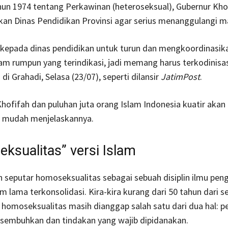
un 1974 tentang Perkawinan (heteroseksual), Gubernur Kho
n Dinas Pendidikan Provinsi agar serius menanggulangi mas
 kepada dinas pendidikan untuk turun dan mengkoordinasik
am rumpun yang terindikasi, jadi memang harus terkodinisa
a di Grahadi, Selasa (23/07), seperti dilansir
JatimPost
.
hofifah dan puluhan juta orang Islam Indonesia kuatir akan h
 mudah menjelaskannya.
ksualitas” versi Islam
 seputar homoseksualitas sebagai sebuah disiplin ilmu pen
 lama terkonsolidasi. Kira-kira kurang dari 50 tahun dari s
homoseksualitas masih dianggap salah satu dari dua hal: p
isembuhkan dan tindakan yang wajib dipidanakan.