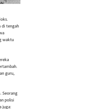
doks.
 di tengah
iwa
ng waktu
ereka
ertambah.
an guru,
m. Seorang
n polisi
 juga: