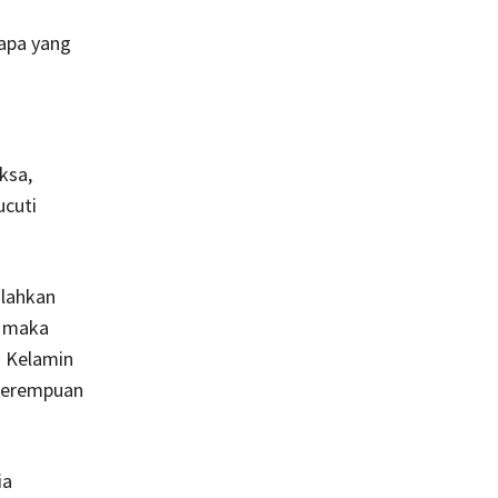
 apa yang
ksa,
ucuti
alahkan
, maka
. Kelamin
 perempuan
ia