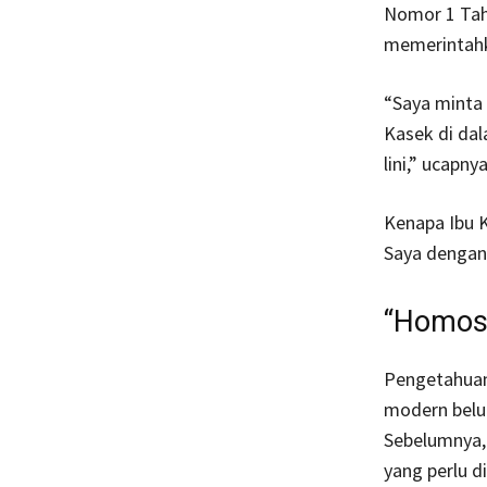
Nomor 1 Tah
memerintahka
“Saya minta
Kasek di dal
lini,” ucapny
Kenapa Ibu K
Saya dengan
“Homose
Pengetahuan
modern belum
Sebelumnya, 
yang perlu d