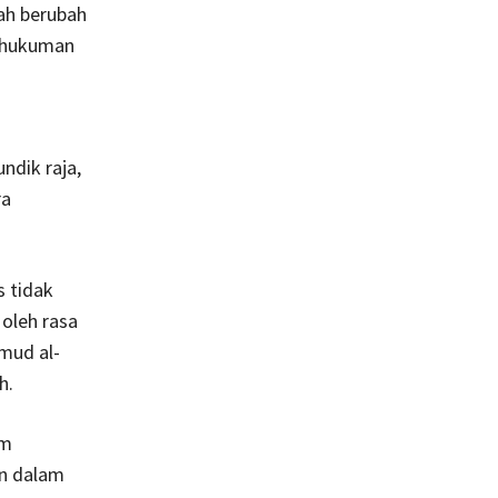
dah berubah
nghukuman
ndik raja,
ra
s tidak
 oleh rasa
mud al-
h.
am
an dalam