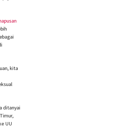
hapusan
bih
ebagai
di
uan, kita
eksual
 ditanyai
 Timur,
 ke UU