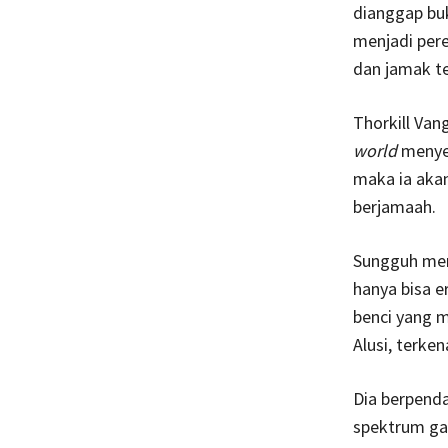
dianggap buk
menjadi per
dan jamak te
Thorkill Va
world
menyeb
maka ia akan
berjamaah.
Sungguh mena
hanya bisa e
benci yang 
Alusi, terken
Dia berpend
spektrum ga