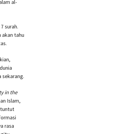
alam al-
 7 surah.
h akan tahu
as.
kian,
 dunia
a sekarang.
y in the
an Islam,
tuntut
formasi
ya rasa