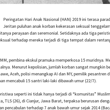
Peringatan Hari Anak Nasional (HAN) 2019 ini terasa para
Jeritan puluhan anak korban kekerasan seksual tenggelam
anya perayaan dan seremonial. Setidaknya ada tiga perist
ksual terhadap mereka terjadi di tiga tempat dalam renta
, MM, pembina ekskul pramuka memperkosa 15 muridnya. M
alnya. Menurut kepolisian, jumlah korban sangat mungkin b
we, Aceh, polisi menangkap AI dan MY, pemilik pesantren d
n mencabuli 15 santri laki-laki dibawah umur (22/7).
ristiwa seperti ini tidak hanya terjadi di “komunitas” Musli
a, TLS (26), di Cianjur, Jawa Barat, terpaksa berurusan denga
an pencabulan terhadap 7 anak bawah umur sejak 2014 (Baca