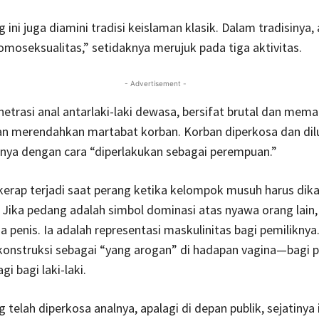
 ini juga diamini tradisi keislaman klasik. Dalam tradisinya,
moseksualitas,” setidaknya merujuk pada tiga aktivitas.
- Advertisement -
etrasi anal antarlaki-laki dewasa, bersifat brutal dan mema
an merendahkan martabat korban. Korban diperkosa dan dil
nya dengan cara “diperlakukan sebagai perempuan.”
i kerap terjadi saat perang ketika kelompok musuh harus dik
. Jika pedang adalah simbol dominasi atas nyawa orang lain
a penis. Ia adalah representasi maskulinitas bagi pemiliknya
erkonstruksi sebagai “yang arogan” di hadapan vagina—bagi
i bagi laki-laki.
g telah diperkosa analnya, apalagi di depan publik, sejatinya 