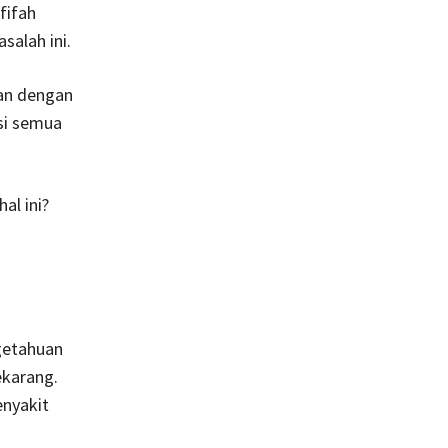
fifah
alah ini.
an dengan
si semua
al ini?
getahuan
ekarang.
enyakit