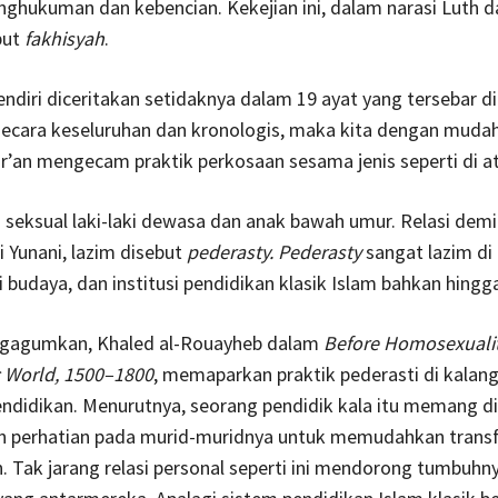
ghukuman dan kebencian. Kekejian ini, dalam narasi Luth d
but
fakhisyah
.
endiri diceritakan setidaknya dalam 19 ayat yang tersebar di
secara keseluruhan dan kronologis, maka kita dengan muda
r’an mengecam praktik perkosaan sesama jenis seperti di at
i seksual laki-laki dewasa dan anak bawah umur. Relasi demi
i Yunani, lazim disebut
pederasty. Pederasty
sangat lazim di
i budaya, dan institusi pendidikan klasik Islam bahkan hingg
gagumkan, Khaled al-Rouayheb dalam
Before Homosexualit
c World, 1500–1800
, memaparkan praktik pederasti di kalang
ndidikan. Menurutnya, seorang pendidik kala itu memang di
 perhatian pada murid-muridnya untuk memudahkan trans
 Tak jarang relasi personal seperti ini mendorong tumbuhn