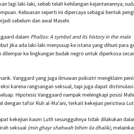
an lagi laki-laki, sebab telah kehilangan kejantanannya; su
empuan. Kebuasan seperti ini dipercaya sebagai bentuk pe
rjadi sebelum dan awal Masehi.
nggaard dalam
Phallos: A symbol and its history in the male
ut jika ada laki-laki menyusup ke istana yang dihuni para gu
 dilempar ke lingkungan budak negro untuk diperkosa seca
rik. Vanggard yang juga ilmuwan psikiatri mengklaim peni
reksi karena rangsangan seksual, tapi juga dapat distimulasi
meluap. Hipotesis Vanggaard nampak melengkapi posisi Mah
al dengan tafsir Ruh al-Ma’ani, terkait kekejian peristiwa Lut
apat kekejian kaum Luth sesungguhnya tidak dilakukan dal
irah seksual
(min ghayr shahwah bihim ila dhalik)
, melaink