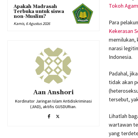
Tokoh Agama 
Apakah Madrasah
Terbuka untuk siswa
non-Muslim?
Para pelakun
Kamis, 6 Agustus 2026
Kekerasan S
memilukan, 
narasi legi
Indonesia.
Padahal, jik
tidak akan 
(heteroseksu
Aan Anshori
tersebut, ya
Kordinator Jaringan Islam Antidiskriminasi
(JIAD), aktifis GUSDURian.
Lihatlah bag
wartawan ter
yang terdete