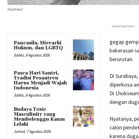
[ilustrasi]
- Advertisement -
gegap gempit
Pancasila, Hierarki
Hukum, dan LGBTQ
kekerasan se
Sabtu, 8 Agustus 2026
berurutan.
Pasca Hari Santri,
Di Surabaya
Tradisi Pesantren
Harus Menjadi Wajah
diperkosa an
Indonesia
Di Lhokseuma
Sabtu, 8 Agustus 2026
dengan dugaa
Budaya Toxic
Masculinity yang
Nyatanya, pe
Membelenggu Kaum
Lelaki
calon pendet
Jumat, 7 Agustus 2026
karena duga