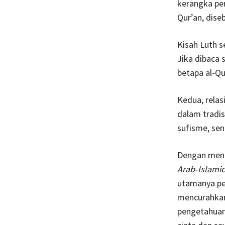
kerangka pen
Qur’an, dise
Kisah Luth s
Jika dibaca 
betapa al-Qu
Kedua, relas
dalam tradis
sufisme, sen
Dengan men
Arab‐Islami
utamanya pe
mencurahkan
pengetahuan.