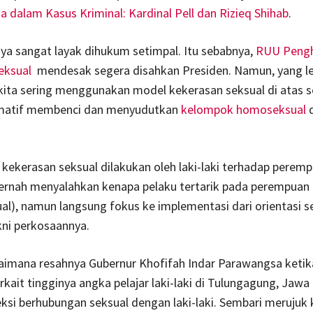
dalam Kasus Kriminal: Kardinal Pell dan Rizieq Shihab
.
ya sangat layak dihukum setimpal. Itu sebabnya,
RUU Peng
eksual
mendesak segera disahkan Presiden. Namun, yang le
kita sering menggunakan model kekerasan seksual di atas s
timatif membenci dan menyudutkan
kelompok homoseksual
a kekerasan seksual dilakukan oleh laki-laki terhadap peremp
pernah menyalahkan kenapa pelaku tertarik pada perempuan
al), namun langsung fokus ke implementasi dari orientasi s
kni perkosaannya.
aimana resahnya Gubernur Khofifah Indar Parawangsa ketika
kait tingginya angka pelajar laki-laki di Tulungagung, Jawa
ksi berhubungan seksual dengan laki-laki. Sembari merujuk