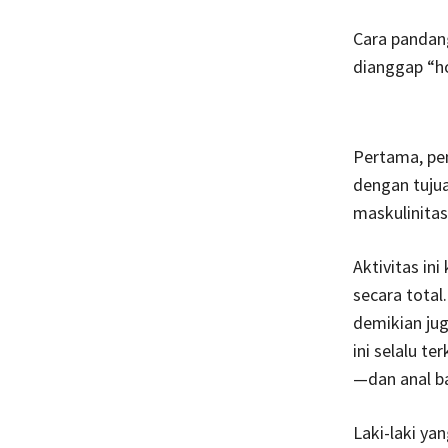
Cara pandang
dianggap “ho
Pertama, pen
dengan tuju
maskulinitas
Aktivitas in
secara total
demikian jug
ini selalu t
—dan anal bag
Laki-laki yan