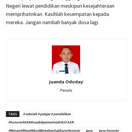
Negeri lewat pendidikan meskipun kesejahteraan
memprihatinkan. Kasihlah kesempatan kepada
mereka. Jangan nambah banyak dosa lagi.
Juanda Ododay
Penulis
TAGS
# sekolah # pelajar # pendidikan
#honorer#ASN#nasib#pemerintah#UU ASN
#MenantiMendikbudBereskanGajiGuruHonorer
guru
guru honorer