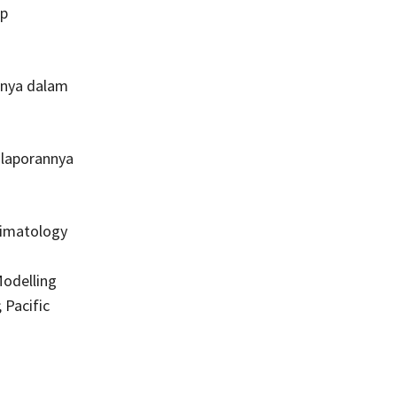
ap
hanya dalam
 laporannya
limatology
Modelling
 Pacific