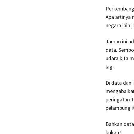
Perkembanga
Apa artinya
negara lain 
Jaman ini a
data. Semboy
udara kita m
lagi.
Di data dan 
mengabaikan
peringatan T
pelampung it
Bahkan data 
bukan?