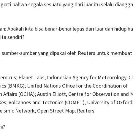
erti bahwa segala sesuatu yang dari luar itu selalu diangg
ah: Apakah kita bisa benar-benar lepas dari luar dan hidup 
ta sendiri?
at sumber-sumber yang dipakai oleh Reuters untuk membuat
ernicus; Planet Labs; Indonesian Agency for Meteorology, C
cs (BMKG); United Nations Office for the Coordination of
 Affairs (OCHA); Austin Elliott, Centre for Observation and 
es, Volcanoes and Tectonics (COMET), University of Oxford;
eismic Network; Open Street Map; Reuters
ni?