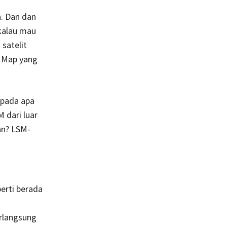
n. Dan dan
 kalau mau
 satelit
t Map yang
 pada apa
 dari luar
an? LSM-
erti berada
rlangsung