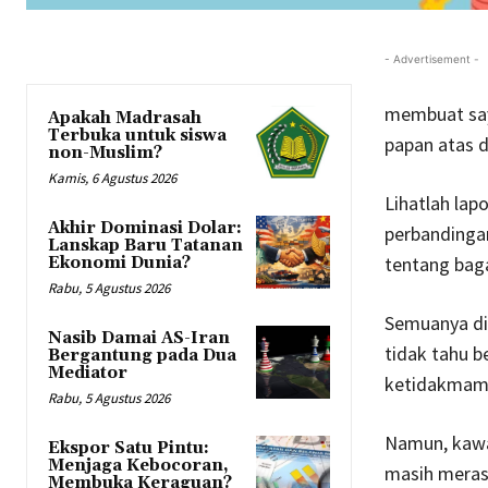
- Advertisement -
membuat saya
Apakah Madrasah
Terbuka untuk siswa
papan atas d
non-Muslim?
Kamis, 6 Agustus 2026
Lihatlah lap
Akhir Dominasi Dolar:
perbandingan
Lanskap Baru Tatanan
tentang baga
Ekonomi Dunia?
Rabu, 5 Agustus 2026
Semuanya di
Nasib Damai AS-Iran
tidak tahu b
Bergantung pada Dua
Mediator
ketidakmampu
Rabu, 5 Agustus 2026
Namun, kawan
Ekspor Satu Pintu:
Menjaga Kebocoran,
masih meras
Membuka Keraguan?