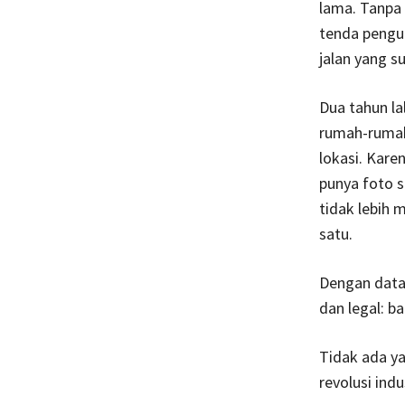
lama. Tanpa 
tenda pengun
jalan yang su
Dua tahun l
rumah-rumah
lokasi. Kare
punya foto s
tidak lebih
satu.
Dengan data 
dan legal: b
Tidak ada ya
revolusi ind