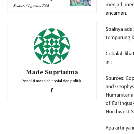
menjadi meng
Selasa, 4 Agustus 2026
ancaman.
Soalnya adal
tempurung ki
Cobalah lih
ini:
Made Supriatma
Sources: Cop
Peneliti masalah sosial dan politik.
and Geophysi
Humanitarian
of Earthquak
Northwest S
Apa artinya i