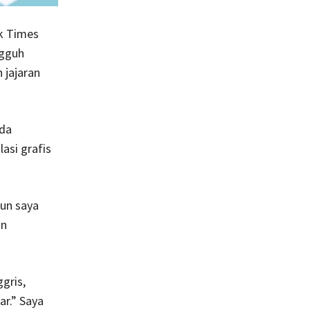
rk Times
ngguh
 jajaran
Ada
asi grafis
un saya
in
gris,
r.” Saya