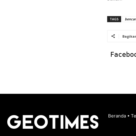
TAGS
benca
Bagika
Facebo
Beranda
•
T