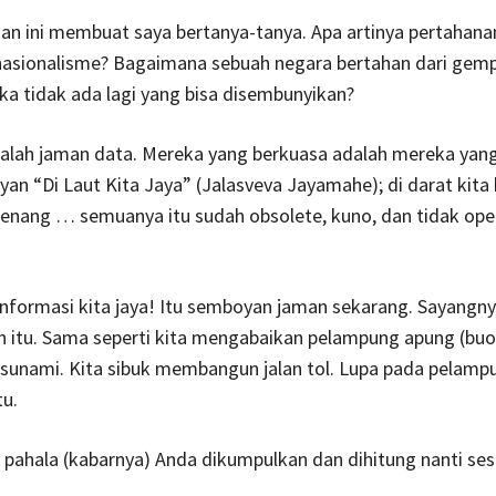
n ini membuat saya bertanya-tanya. Apa artinya pertahanan
 nasionalisme? Bagaimana sebuah negara bertahan dari gem
jika tidak ada lagi yang bisa disembunyikan?
dalah jaman data. Mereka yang berkuasa adalah mereka yang
an “Di Laut Kita Jaya” (Jalasveva Jayamahe); di darat kita 
enang … semuanya itu sudah obsolete, kuno, dan tidak ope
informasi kita jaya! Itu semboyan jaman sekarang. Sayangnya
 itu. Sama seperti kita mengabaikan pelampung apung (buo
sunami. Kita sibuk membangun jalan tol. Lupa pada pelamp
u.
pahala (kabarnya) Anda dikumpulkan dan dihitung nanti ses