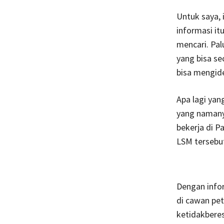
Untuk saya, 
informasi it
mencari. Pal
yang bisa se
bisa mengide
Apa lagi yan
yang namany
bekerja di P
LSM tersebu
Dengan infor
di cawan pe
ketidakbere