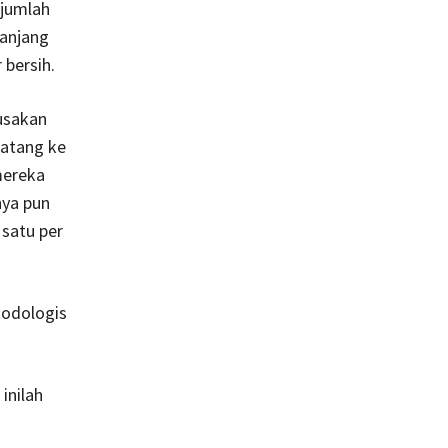
 jumlah
panjang
 bersih.
usakan
datang ke
mereka
nya pun
satu per
todologis
inilah