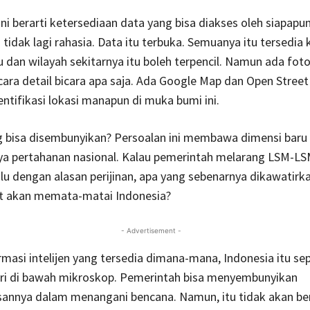
ini berarti ketersediaan data yang bisa diakses oleh siapapu
u tidak lagi rahasia. Data itu terbuka. Semuanya itu tersedia
u dan wilayah sekitarnya itu boleh terpencil. Namun ada foto
cara detail bicara apa saja. Ada Google Map dan Open Stree
ntifikasi lokasi manapun di muka bumi ini.
g bisa disembunyikan? Persoalan ini membawa dimensi baru
a pertahanan nasional. Kalau pemerintah melarang LSM-LSM
alu dengan alasan perijinan, apa yang sebenarnya dikawatirk
t akan memata-matai Indonesia?
- Advertisement -
masi intelijen yang tersedia dimana-mana, Indonesia itu sep
tri di bawah mikroskop. Pemerintah bisa menyembunyikan
sannya dalam menangani bencana. Namun, itu tidak akan be