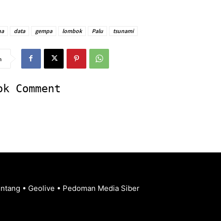
na
data
gempa
lombok
Palu
tsunami
n
ok Comment
entang
•
Geolive
•
Pedoman Media Siber