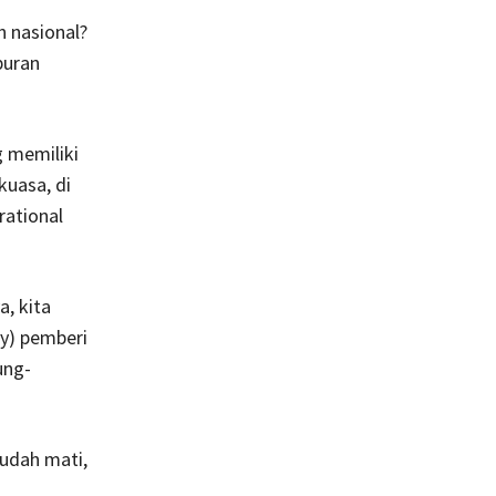
 nasional?
puran
 memiliki
kuasa, di
rational
, kita
y) pemberi
ung-
udah mati,