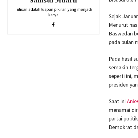
Samsul Muarif
Tulisan adalah luapan pikiran yang menjadi
karya
Sejak Januar
Menurut hasi
Baswedan be
pada bulan m
Pada hasil s
semakin terg
seperti ini,
presiden ya
Saat ini
Anie
menamai dir
partai politi
Demokrat dan