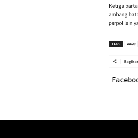
Ketiga parta
ambang bata
parpol lain 
TAGS
Anies
Bagika
Facebo