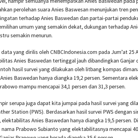
vei, hampir semuanya menempatkan Anies Baswedan pada p
ahkan perolehan suara Anies Baswesan menunjukan tren penu
ringatan terhadap Anies Baswedan dan partai-partai penduk
emilihan umum yang semakin dekat, dukungan terhadap Ani
stru semakin menurun.
 data yang dirilis oleh CNBCIndonesia.com pada Jum’at 25 
bilitas Anies Baswedan tertinggal jauh dibandingkan Ganjar 
toh hasil survei yang dilakukan oleh litbang kompas diman
s Anies Baswedan hanya diangka 19,2 persen. Sementara elek
Prabowo mampu mencapai 34,1 persen dan 31,3 persen.
pir serupa juga dapat kita jumpai pada hasil survei yang dil
ather Station (PWS). Berdasarkan hasil survei PWS dengan si
 elektabilitas Anies Baswedan hanya diangka 19,5 persen. Di
 nama Prabowo Subianto yang elektabilitasnya mencapai 40,
 Ganjar Pranowo yang berada diangka 35,6 persen.