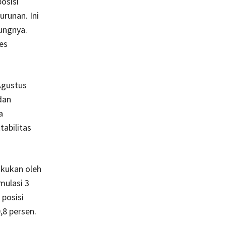
osisi
runan. Ini
ungnya.
es
Agustus
dan
a
tabilitas
akukan oleh
mulasi 3
 posisi
8 persen.