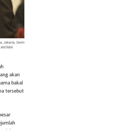
, Jakarta, Senin
. ANTARA
ah
ang akan
nama bakal
ma tersebut
besar
ejumlah