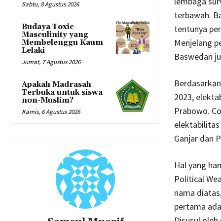
lembaga sur
Sabtu, 8 Agustus 2026
terbawah. B
Budaya Toxic
tentunya pe
Masculinity yang
Menjelang p
Membelenggu Kaum
Lelaki
Baswedan ju
Jumat, 7 Agustus 2026
Berdasarkan
Apakah Madrasah
Terbuka untuk siswa
2023, elekta
non-Muslim?
Prabowo. Con
Kamis, 6 Agustus 2026
elektabilita
Ganjar dan 
Hal yang ham
Political We
nama diatas,
pertama ada
Disusul oleh