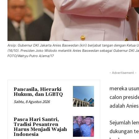
Arsip: Gubernur DKI Jakarta Anies Baswedan (kiri) berjabat tangan dengan Ketua 
(16/10). Presiden Joko Widodo melantik Anies Baswedan sebagai Gubernur DKI J
FOTO/Wahyu Putro A/ama/17
- Advertisement -
mereka usung
Pancasila, Hierarki
Hukum, dan LGBTQ
calon presid
Sabtu, 8 Agustus 2026
adalah Anie
Pasca Hari Santri,
Sejumlah lem
Tradisi Pesantren
Harus Menjadi Wajah
dukungan ter
Indonesia