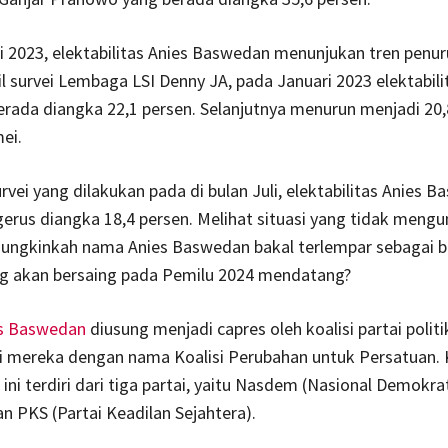
i 2023, elektabilitas Anies Baswedan menunjukan tren penur
l survei Lembaga LSI Denny JA, pada Januari 2023 elektabili
rada diangka 22,1 persen. Selanjutnya menurun menjadi 20,
ei.
urvei yang dilakukan pada di bulan Juli, elektabilitas Anies 
erus diangka 18,4 persen. Melihat situasi yang tidak meng
 mungkinkah nama Anies Baswedan bakal terlempar sebagai b
ng akan bersaing pada Pemilu 2024 mendatang?
s Baswedan
diusung menjadi capres oleh koalisi partai polit
i mereka dengan nama Koalisi Perubahan untuk Persatuan. K
k ini terdiri dari tiga partai, yaitu Nasdem (Nasional Demokrat
 PKS (Partai Keadilan Sejahtera).