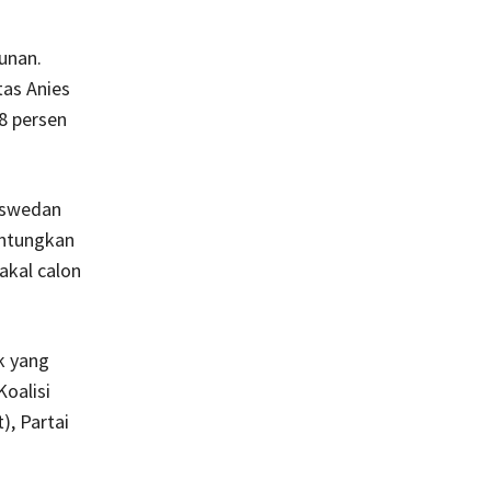
unan.
tas Anies
8 persen
Baswedan
untungkan
akal calon
ik yang
oalisi
), Partai