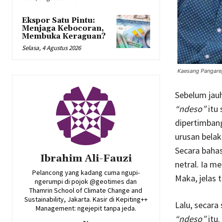
Ekspor Satu Pintu:
Menjaga Kebocoran,
Membuka Keraguan?
Selasa, 4 Agustus 2026
Kaesang Pangarep
Sebelum jauh
“ndeso”
itu 
dipertimban
urusan belak
Secara baha
Ibrahim Ali-Fauzi
netral. Ia m
Pelancong yang kadang cuma ngupi-
Maka, jelas 
ngerumpi di pojok @geotimes dan
Thamrin School of Climate Change and
Sustainability, Jakarta. Kasir di Kepiting++
Lalu, secara
Management: ngejepit tanpa jeda.
“ndeso”
itu.