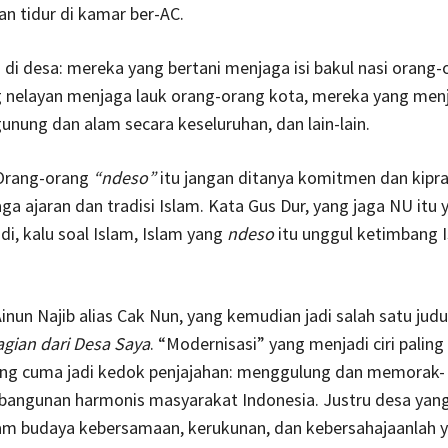
dan tidur di kamar ber-AC.
di desa: mereka yang bertani menjaga isi bakul nasi orang-
 nelayan menjaga lauk orang-orang kota, mereka yang men
gunung dan alam secara keseluruhan, dan lain-lain.
 Orang-orang
“ndeso”
itu jangan ditanya komitmen dan kipr
a ajaran dan tradisi Islam. Kata Gus Dur, yang jaga NU itu ya
i, kalu soal Islam, Islam yang
ndeso
itu unggul ketimbang 
nun Najib alias Cak Nun, yang kemudian jadi salah satu judu
gian dari Desa Saya
. “Modernisasi” yang menjadi ciri paling
ring cuma jadi kedok penjajahan: menggulung dan memorak-
bangunan harmonis masyarakat Indonesia. Justru desa yan
m budaya kebersamaan, kerukunan, dan kebersahajaanlah 