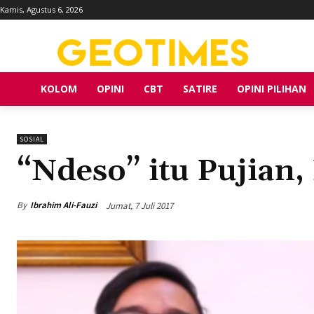
Kamis, Agustus 6, 2026
KOLOM
OPINI
CBT
SATIRE
OPINI PILIHAN
SOSIAL
“Ndeso” itu Pujian
By
Ibrahim Ali-Fauzi
Jumat, 7 Juli 2017