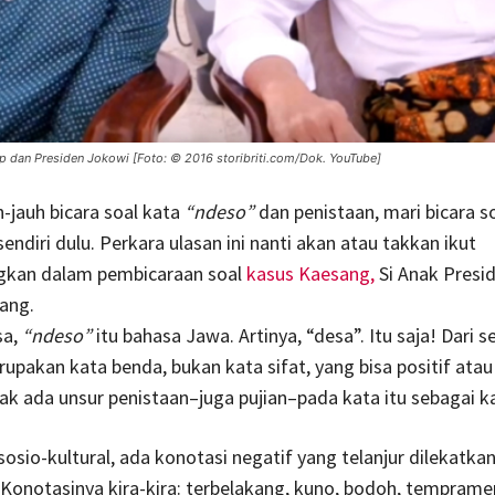
 dan Presiden Jokowi [Foto: © 2016 storibriti.com/Dok. YouTube]
-jauh bicara soal kata
“ndeso”
dan penistaan, mari bicara s
sendiri dulu. Perkara ulasan ini nanti akan atau takkan ikut
gkan dalam pembicaraan soal
kasus Kaesang,
Si Anak Presid
ang.
sa,
“ndeso”
itu bahasa Jawa. Artinya, “desa”. Itu saja! Dari seg
erupakan kata benda, bukan kata sifat, yang bisa positif atau
tak ada unsur penistaan–juga pujian–pada kata itu sebagai k
 sosio-kultural, ada konotasi negatif yang telanjur dilekatka
 Konotasinya kira-kira: terbelakang, kuno, bodoh, temprame