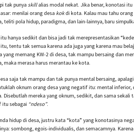
pi tak punya
skill
alias modal nekat. Jika benar, konotasi itu 
dasar: menilai orang desa
kok
di kota. Kalau mau tahu orang
, teliti pola hidup, paradigma, dan lain-lainnya, baru simpulk
 itu hanya sedikit dan bisa jadi tak merepresentasikan “ked
 itu, tentu tak semua karena ada juga yang karena mau belaj
da yang memang KW-2 di desa, tak mampu bersaing dan m
sa, maka merasa harus merantau ke kota.
desa saja tak mampu dan tak punya mental bersaing, apalagi 
tuklah oknum orang desa yang negatif itu: mental inferior,
 Disebutlah mereka yang oknum, sedikit, dan sama sekali t
f itu sebagai
“ndeso”
.
Anda hidup di desa, justru kata “kota” yang konotasinya negat
sinya: sombong, egois-individualis, dan semacamnya. Kare