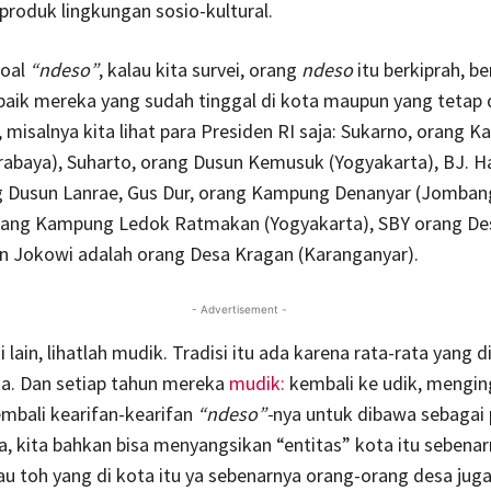
 produk lingkungan sosio-kultural.
soal
“ndeso”
, kalau kita survei, orang
ndeso
itu berkiprah, be
baik mereka yang sudah tinggal di kota maupun yang tetap d
, misalnya kita lihat para Presiden RI saja: Sukarno, orang 
abaya), Suharto, orang Dusun Kemusuk (Yogyakarta), BJ. H
g Dusun Lanrae, Gus Dur, orang Kampung Denanyar (Jomban
ang Kampung Ledok Ratmakan (Yogyakarta), SBY orang D
an Jokowi adalah orang Desa Kragan (Karanganyar).
- Advertisement -
si lain, lihatlah mudik. Tradisi itu ada karena rata-rata yang d
sa. Dan setiap tahun mereka
mudik:
kembali ke udik, mengin
mbali kearifan-kearifan
“ndeso”-
nya untuk dibawa sebagai
a, kita bahkan bisa menyangsikan “entitas” kota itu sebena
u toh yang di kota itu ya sebenarnya orang-orang desa juga