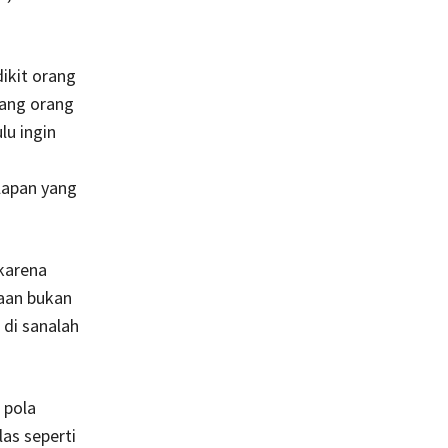
ikit orang
rang orang
lu ingin
lapan yang
 karena
iaan bukan
 di sanalah
 pola
as seperti