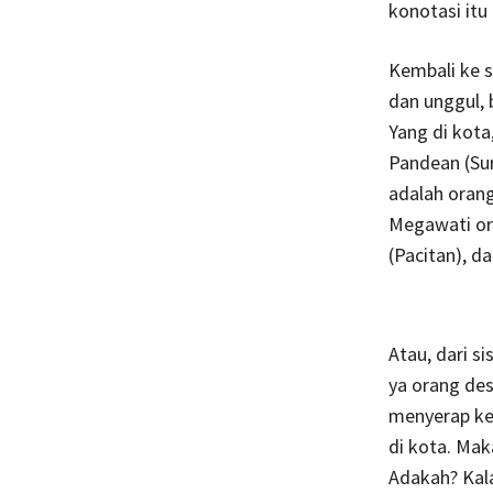
konotasi itu
Kembali ke 
dan unggul, 
Yang di kota
Pandean (Sur
adalah oran
Megawati or
(Pacitan), d
Atau, dari si
ya orang de
menyerap ke
di kota. Mak
Adakah? Kala