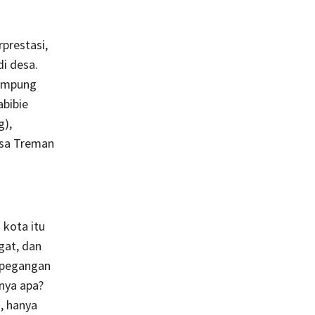
rprestasi,
i desa.
Kampung
abibie
g),
esa Treman
i kota itu
gat, dan
 pegangan
rnya apa?
, hanya