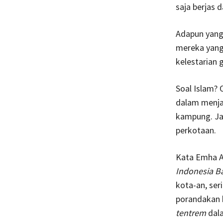
saja berjas 
Adapun yang 
mereka yang
kelestarian 
Soal Islam?
dalam menjag
kampung. Jad
perkotaan.
Kata Emha Ai
Indonesia Ba
kota-an, se
porandakan 
tentrem
dala