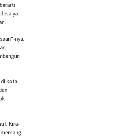
berarti
 desa ya
an.
esaan”-nya.
ar,
embangun
di kota.
 dan
ak
if. Kira-
na memang