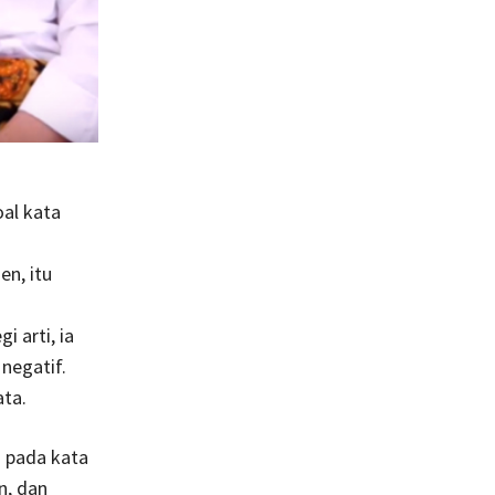
oal kata
en, itu
i arti, ia
 negatif.
ata.
n pada kata
n, dan