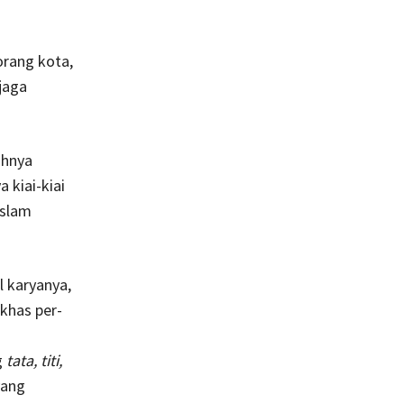
orang kota,
jaga
ahnya
 kiai-kiai
Islam
l karyanya,
 khas per-
g
tata, titi,
yang