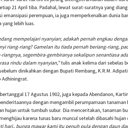
etiap 21 April tiba. Padahal, lewat surat-suratnya yang dian
si emansipasi perempuan, ia juga memperkenalkan dunia ba
 yang lebih luas.
sedang mempelajari nyanyian; adakah pernah engkau denga
yi riang-riang? Gamelan itu tiada pernah beriang-riang, pa
g-riangnya, segembira-gembiranya sekalipun senantiasa ad
rasa rindu dalam nyanyian,”
tulis anak kelima dari sebelas 
 sebelum dinikahkan dengan Bupati Rembang, K.R.M. Adipati
o Adhiningrat.
bertanggal 17 Agustus 1902, juga kepada Abendanon, Kartin
penderitaannya dengan mengambil perumpamaan tanaman 
 hujan untuk tumbuh subur. Dia menceritakan, tanaman b
menghijau karena tunas baru muncul setelah dibasahi hujan 
ti hari.. bunga mawar kami itu penuh pula dengan daun da