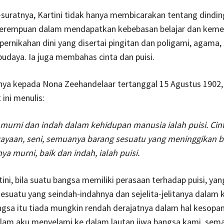
suratnya, Kartini tidak hanya membicarakan tentang dindin
 perempuan dalam mendapatkan kebebasan belajar dan kem
 pernikahan dini yang disertai pingitan dan poligami, agama,
udaya. Ia juga membahas cinta dan puisi.
ya kepada Nona Zeehandelaar tertanggal 15 Agustus 1902, 
 ini menulis:
murni dan indah dalam kehidupan manusia ialah puisi. Cint
cayaan, seni, semuanya barang sesuatu yang meninggikan b
a murni, baik dan indah, ialah puisi.
ini, bila suatu bangsa memiliki perasaan terhadap puisi, yan
suatu yang seindah-indahnya dan sejelita-jelitanya dalam 
gsa itu tiada mungkin rendah derajatnya dalam hal kesopan
lam aku menyelami ke dalam lautan jiwa bangsa kami, sema