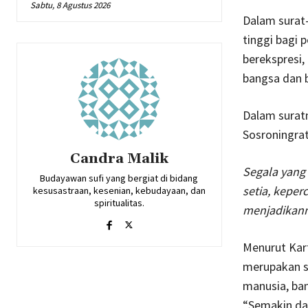
Sabtu, 8 Agustus 2026
Dalam surat-
tinggi bagi
berekspresi,
bangsa dan b
Dalam suratn
Sosroningrat
Candra Malik
Segala yang 
Budayawan sufi yang bergiat di bidang
setia, keper
kesusastraan, kesenian, kebudayaan, dan
spiritualitas.
menjadikanny
Menurut Kart
merupakan se
manusia, ban
“Semakin da