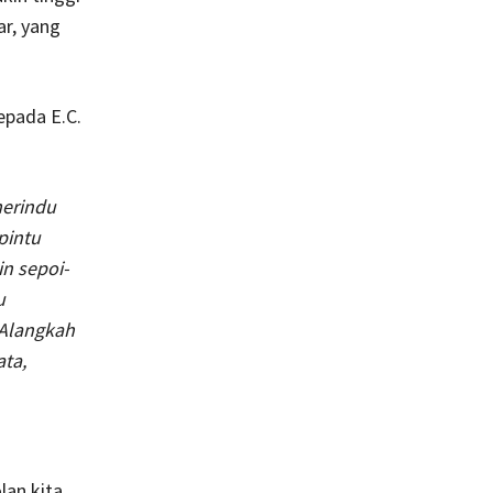
ar, yang
epada E.C.
merindu
pintu
n sepoi-
u
 Alangkah
ata,
lan kita,