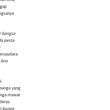
ggap
ngsanya
r bangsa
da pesta
a
bersaudara
 Ario
i
bunga yang
unga mawar
deras.
ri bunga