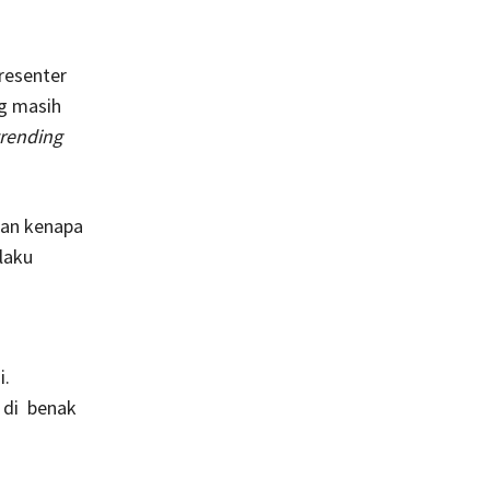
resenter
g masih
trending
kan kenapa
laku
i.
 di benak