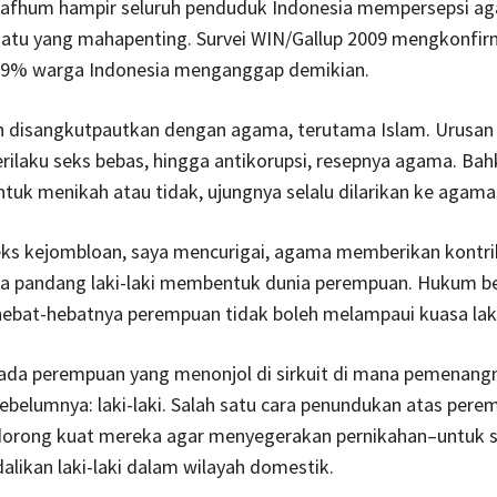
mafhum hampir seluruh penduduk Indonesia mempersepsi a
uatu yang mahapenting. Survei WIN/Gallup 2009 mengkonfir
99% warga Indonesia menganggap demikian.
n disangkutpautkan dengan agama, terutama Islam. Urusan
erilaku seks bebas, hingga antikorupsi, resepnya agama. Bah
tuk menikah atau tidak, ujungnya selalu dilarikan ke agama
ks kejombloan, saya mencurigai, agama memberikan kontrib
a pandang laki-laki membentuk dunia perempuan. Hukum bes
hebat-hebatnya perempuan tidak boleh melampaui kuasa laki
 ada perempuan yang menonjol di sirkuit di mana pemenangn
ebelumnya: laki-laki. Salah satu cara penundukan atas pere
orong kuat mereka agar menyegerakan pernikahan–untuk s
alikan laki-laki dalam wilayah domestik.