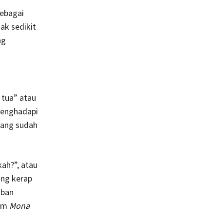
sebagai
ak sedikit
ng
tua” atau
menghadapi
yang sudah
ah?”, atau
ang kerap
aban
lam
Mona