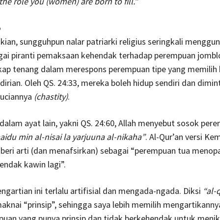
the role you (women) are born to fill.”
o
an, sungguhpun nalar patriarki religius seringkali menggu
ai piranti pemaksaan kehendak terhadap perempuan jomblo
sikap tenang dalam merespons perempuan tipe yang memilih 
irian. Oleh QS. 24:33, mereka boleh hidup sendiri dan dimin
uciannya
(chastity)
.
dalam ayat lain, yakni QS. 24:60, Allah menyebut sosok pere
idu min al-nisai la yarjuuna al-nikaha”
. Al-Qur’an versi Ke
ri arti (dan menafsirkan) sebagai “perempuan tua menop
endak kawin lagi”.
engartian ini terlalu artifisial dan mengada-ngada. Diksi
“al-
maknai “prinsip”, sehingga saya lebih memilih mengartikann
uan yang punya prinsip dan tidak berkehendak untuk menik