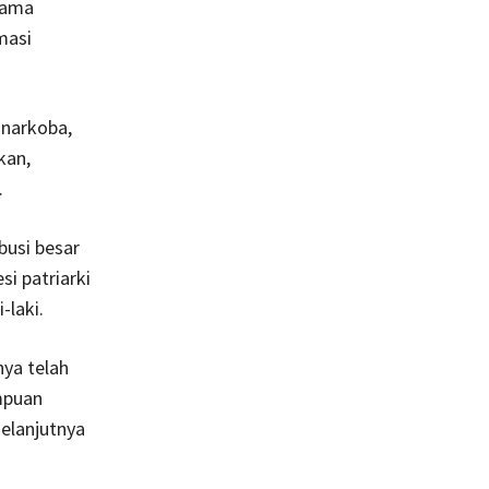
gama
masi
 narkoba,
kan,
.
usi besar
i patriarki
-laki.
ya telah
mpuan
elanjutnya