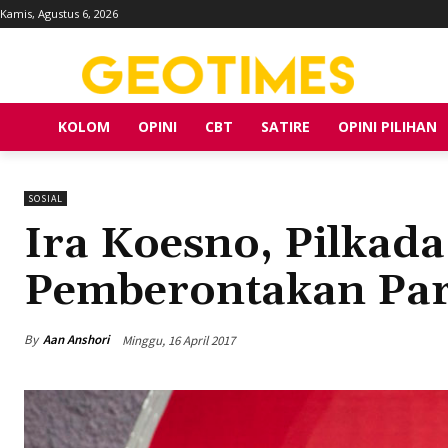
Kamis, Agustus 6, 2026
KOLOM
OPINI
CBT
SATIRE
OPINI PILIHAN
SOSIAL
Ira Koesno, Pilkada
Pemberontakan Pa
By
Aan Anshori
Minggu, 16 April 2017