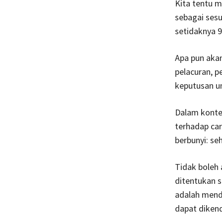
Kita tentu 
sebagai ses
setidaknya 
Apa pun aka
pelacuran, p
keputusan un
Dalam konte
terhadap car
berbunyi: se
Tidak boleh
ditentukan s
adalah mend
dapat dikend