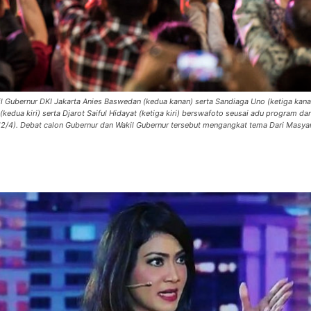
 Gubernur DKI Jakarta Anies Baswedan (kedua kanan) serta Sandiaga Uno (ketiga kana
edua kiri) serta Djarot Saiful Hidayat (ketiga kiri) berswafoto seusai adu program dan
 (12/4). Debat calon Gubernur dan Wakil Gubernur tersebut mengangkat tema Dari Masya