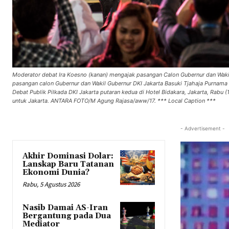
Moderator debat Ira Koesno (kanan) mengajak pasangan Calon Gubernur dan Wakil
pasangan calon Gubernur dan Wakil Gubernur DKI Jakarta Basuki Tjahaja Purnama (k
Debat Publik Pilkada DKI Jakarta putaran kedua di Hotel Bidakara, Jakarta, Rabu
untuk Jakarta. ANTARA FOTO/M Agung Rajasa/aww/17. *** Local Caption ***
- Advertisement -
Akhir Dominasi Dolar:
Lanskap Baru Tatanan
Ekonomi Dunia?
Rabu, 5 Agustus 2026
Nasib Damai AS-Iran
Bergantung pada Dua
Mediator