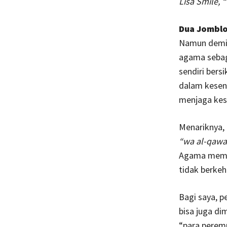
Lisa Smile, “
Dua Jombl
Namun demiki
agama sebag
sendiri ber
dalam kesend
menjaga kes
Menariknya, 
“wa al-qawaa
Agama membe
tidak berkeh
Bagi saya, p
bisa juga di
“para peremp