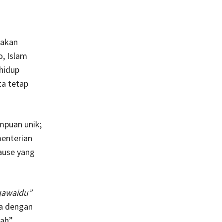
nakan
, Islam
hidup
ta tetap
mpuan unik;
menterian
ause yang
qawaidu”
ya dengan
ah”.