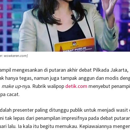
er: wowkeren.com]
ampil mengesankan di putaran akhir debat Pilkada Jakarta,
tidak hanya tegas, namun juga tampak anggun dan modis den
a
make up
-nya. Rubrik walipop
detik.com
menyebut penampi
pa cacat.
dalah presenter paling ditunggu publik untuk menjadi wasit
 ini tak lepas dari penampilan impresifnya pada debat putar
ari lalu. Ia kala itu begitu memukau. Kepiawaiannya menge