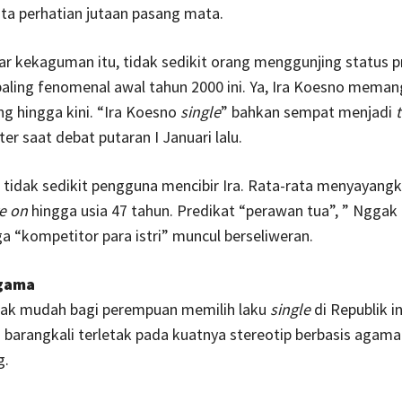
ta perhatian jutaan pasang mata.
ar kekaguman itu, tidak sedikit orang menggunjing status p
aling fenomenal awal tahun 2000 ini. Ya, Ira Koesno meman
ng hingga kini. “Ira Koesno
single
” bahkan sempat menjadi
ter saat debat putaran I Januari lalu.
 tidak sedikit pengguna mencibir Ira. Rata-rata menyayang
e on
hingga usia 47 tahun. Predikat “perawan tua”, ” Nggak 
a “kompetitor para istri” muncul berseliweran.
gama
ak mudah bagi perempuan memilih laku
single
di Republik in
 barangkali terletak pada kuatnya stereotip berbasis agama
g.