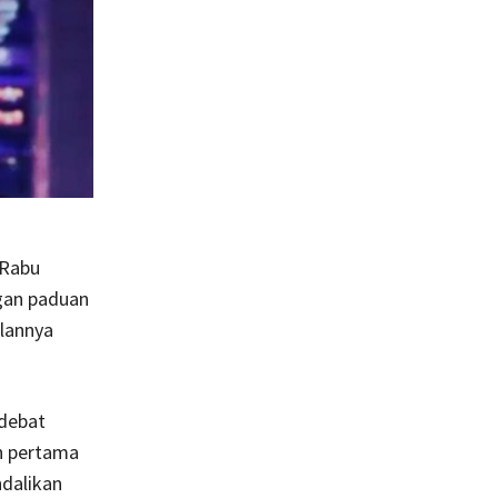
 Rabu
gan paduan
lannya
 debat
an pertama
ndalikan