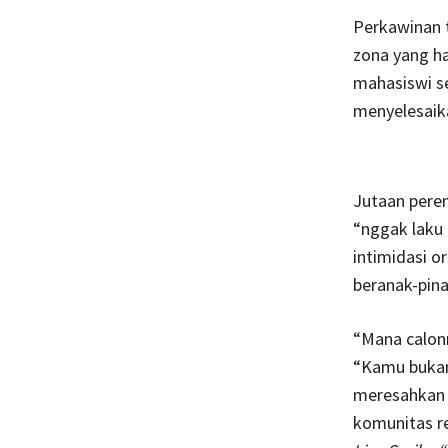
Perkawinan t
zona yang ha
mahasiswi se
menyelesaika
Jutaan pere
“nggak laku
intimidasi 
beranak-pina
“Mana calonn
“Kamu bukan 
meresahkan 
komunitas re