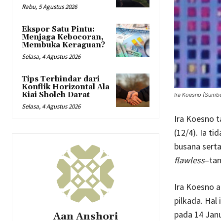
Rabu, 5 Agustus 2026
Ekspor Satu Pintu:
Menjaga Kebocoran,
Membuka Keraguan?
Selasa, 4 Agustus 2026
Tips Terhindar dari
Konflik Horizontal Ala
Kiai Sholeh Darat
Ira Koesno [Sumb
Selasa, 4 Agustus 2026
Ira Koesno t
(12/4). Ia 
busana sert
flawless
–tan
Ira Koesno a
pilkada. Hal
pada 14 Janu
Aan Anshori