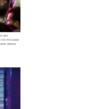
n) dan
 visi misi pada
rakat Jakarta