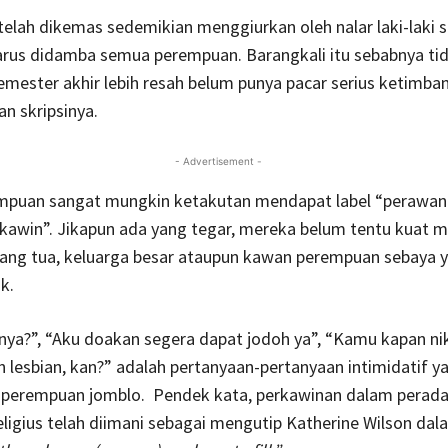
elah dikemas sedemikian menggiurkan oleh nalar laki-laki 
rus didamba semua perempuan. Barangkali itu sebabnya tid
mester akhir lebih resah belum punya pacar serius ketimba
n skripsinya.
- Advertisement -
mpuan sangat mungkin ketakutan mendapat label “perawan 
 kawin”. Jikapun ada yang tegar, mereka belum tentu kuat 
orang tua, keluarga besar ataupun kawan perempuan sebaya 
k.
ya?”, “Aku doakan segera dapat jodoh ya”, “Kamu kapan nik
lesbian, kan?” adalah pertanyaan-pertanyaan intimidatif y
perempuan jomblo. Pendek kata, perkawinan dalam perad
ligius telah diimani sebagai mengutip Katherine Wilson da