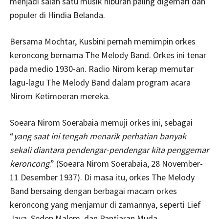
menjadi salah satu musik hiburan paling digemari dan
populer di Hindia Belanda.
Bersama Mochtar, Kusbini pernah memimpin orkes
keroncong bernama The Melody Band. Orkes ini tenar
pada medio 1930-an. Radio Nirom kerap memutar
lagu-lagu The Melody Band dalam program acara
Nirom Ketimoeran mereka.
Soeara Nirom Soerabaia memuji orkes ini, sebagai
“
yang saat ini tengah menarik perhatian banyak
sekali diantara pendengar-pendengar kita penggemar
keroncong
.” (Soeara Nirom Soerabaia, 28 November-
11 Desember 1937). Di masa itu, orkes The Melody
Band bersaing dengan berbagai macam orkes
keroncong yang menjamur di zamannya, seperti Lief
Java, Sedep Malem, dan Pantjaran Muda.