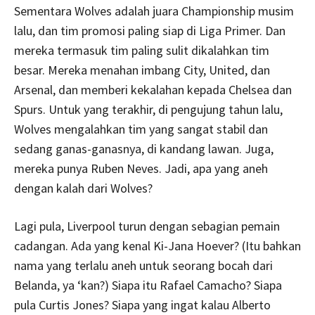
Sementara Wolves adalah juara Championship musim
lalu, dan tim promosi paling siap di Liga Primer. Dan
mereka termasuk tim paling sulit dikalahkan tim
besar. Mereka menahan imbang City, United, dan
Arsenal, dan memberi kekalahan kepada Chelsea dan
Spurs. Untuk yang terakhir, di pengujung tahun lalu,
Wolves mengalahkan tim yang sangat stabil dan
sedang ganas-ganasnya, di kandang lawan. Juga,
mereka punya Ruben Neves. Jadi, apa yang aneh
dengan kalah dari Wolves?
Lagi pula, Liverpool turun dengan sebagian pemain
cadangan. Ada yang kenal Ki-Jana Hoever? (Itu bahkan
nama yang terlalu aneh untuk seorang bocah dari
Belanda, ya ‘kan?) Siapa itu Rafael Camacho? Siapa
pula Curtis Jones? Siapa yang ingat kalau Alberto