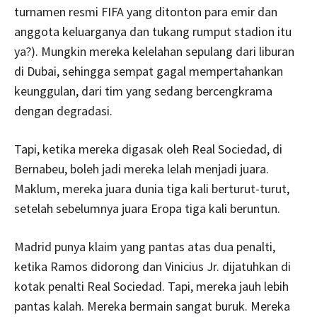
turnamen resmi FIFA yang ditonton para emir dan
anggota keluarganya dan tukang rumput stadion itu
ya?). Mungkin mereka kelelahan sepulang dari liburan
di Dubai, sehingga sempat gagal mempertahankan
keunggulan, dari tim yang sedang bercengkrama
dengan degradasi.
Tapi, ketika mereka digasak oleh Real Sociedad, di
Bernabeu, boleh jadi mereka lelah menjadi juara.
Maklum, mereka juara dunia tiga kali berturut-turut,
setelah sebelumnya juara Eropa tiga kali beruntun.
Madrid punya klaim yang pantas atas dua penalti,
ketika Ramos didorong dan Vinicius Jr. dijatuhkan di
kotak penalti Real Sociedad. Tapi, mereka jauh lebih
pantas kalah. Mereka bermain sangat buruk. Mereka