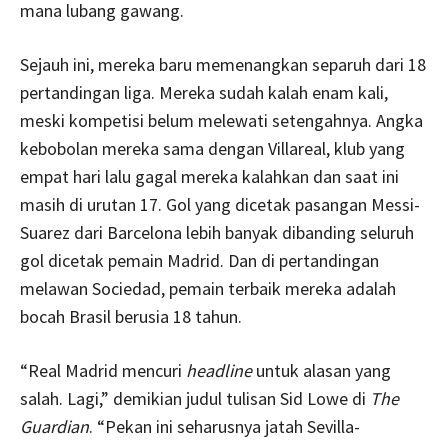
mana lubang gawang.
Sejauh ini, mereka baru memenangkan separuh dari 18
pertandingan liga. Mereka sudah kalah enam kali,
meski kompetisi belum melewati setengahnya. Angka
kebobolan mereka sama dengan Villareal, klub yang
empat hari lalu gagal mereka kalahkan dan saat ini
masih di urutan 17. Gol yang dicetak pasangan Messi-
Suarez dari Barcelona lebih banyak dibanding seluruh
gol dicetak pemain Madrid. Dan di pertandingan
melawan Sociedad, pemain terbaik mereka adalah
bocah Brasil berusia 18 tahun.
“Real Madrid mencuri
headline
untuk alasan yang
salah. Lagi,” demikian judul tulisan Sid Lowe di
The
Guardian
. “Pekan ini seharusnya jatah Sevilla-