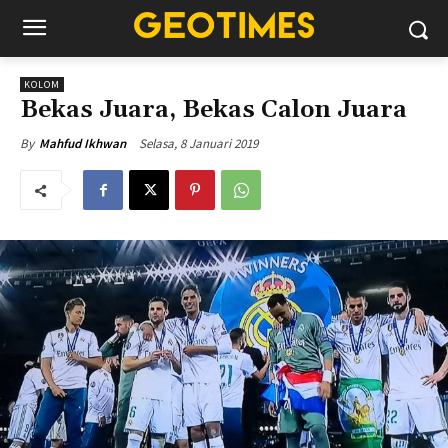
KOLOM
Bekas Juara, Bekas Calon Juara
Selasa, 8 Januari 2019
By
Mahfud Ikhwan