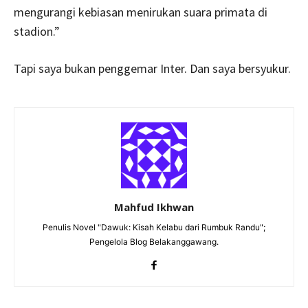
mengurangi kebiasan menirukan suara primata di
stadion.”
Tapi saya bukan penggemar Inter. Dan saya bersyukur.
Mahfud Ikhwan
Penulis Novel "Dawuk: Kisah Kelabu dari Rumbuk Randu";
Pengelola Blog Belakanggawang.