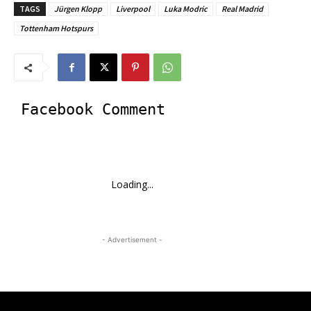
TAGS
Jürgen Klopp
Liverpool
Luka Modric
Real Madrid
Tottenham Hotspurs
Facebook Comment
Loading...
- Advertisement -