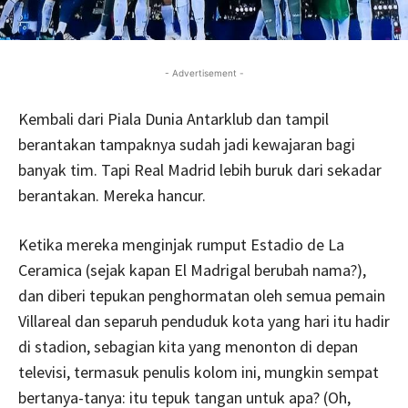
- Advertisement -
Kembali dari Piala Dunia Antarklub dan tampil
berantakan tampaknya sudah jadi kewajaran bagi
banyak tim. Tapi Real Madrid lebih buruk dari sekadar
berantakan. Mereka hancur.
Ketika mereka menginjak rumput Estadio de La
Ceramica (sejak kapan El Madrigal berubah nama?),
dan diberi tepukan penghormatan oleh semua pemain
Villareal dan separuh penduduk kota yang hari itu hadir
di stadion, sebagian kita yang menonton di depan
televisi, termasuk penulis kolom ini, mungkin sempat
bertanya-tanya: itu tepuk tangan untuk apa? (Oh,