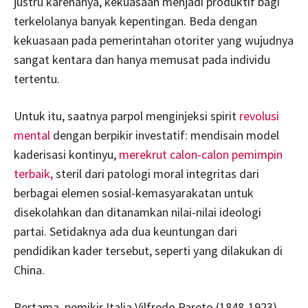
justru karenanya, kekuasaan menjadi produktif bagi
terkelolanya banyak kepentingan. Beda dengan
kekuasaan pada pemerintahan otoriter yang wujudnya
sangat kentara dan hanya memusat pada individu
tertentu.
Untuk itu, saatnya parpol menginjeksi spirit
revolusi
mental
dengan berpikir investatif: mendisain model
kaderisasi kontinyu,
merekrut calon-calon pemimpin
terbaik,
steril dari patologi moral integritas dari
berbagai elemen sosial-kemasyarakatan untuk
disekolahkan dan ditanamkan nilai-nilai ideologi
partai. Setidaknya ada dua keuntungan dari
pendidikan kader tersebut, seperti yang dilakukan di
China.
Pertama, pemikir Italia Vilfredo Pareto (1848-1923)