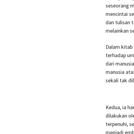
seseorang me
mencintai se
dan tulisan 
melainkan se
Dalam kitab 
terhadap um
dari manusia
manusia atas
sekali tak d
Kedua, ia ha
dilakukan o
terpenuhi, s
menjadi embr