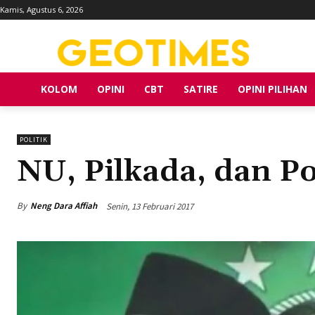
Kamis, Agustus 6, 2026
KOLOM
OPINI
CBT
SATIRE
OPINI PILIHAN
POLITIK
NU, Pilkada, dan P
By
Neng Dara Affiah
Senin, 13 Februari 2017