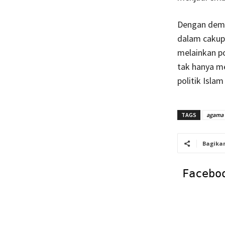
Dengan demik
dalam cakupa
melainkan po
tak hanya m
politik Isla
TAGS
agama 
Bagika
Facebo