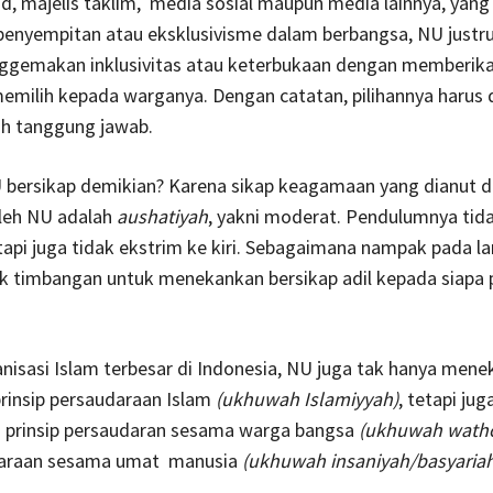
d, majelis taklim, media sosial maupun media lainnya, yang
penyempitan atau eksklusivisme dalam berbangsa, NU justr
gemakan inklusivitas atau keterbukaan dengan memberik
milih kepada warganya. Dengan catatan, pilihannya harus 
h tanggung jawab.
bersikap demikian? Karena sikap keagamaan yang dianut 
oleh NU adalah
aushatiyah
, yakni moderat. Pendulumnya tid
tapi juga tidak ekstrim ke kiri. Sebagaimana nampak pada 
k timbangan untuk menekankan bersikap adil kepada siapa 
nisasi Islam terbesar di Indonesia, NU juga tak hanya men
rinsip persaudaraan Islam
(ukhuwah Islamiyyah)
, tetapi jug
prinsip persaudaran sesama warga bangsa
(ukhuwah watho
daraan sesama umat manusia
(ukhuwah insaniyah/basyariah