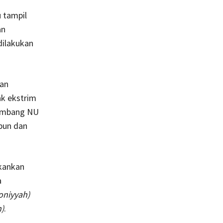
u tampil
an
dilakukan
dan
ak ekstrim
lambang NU
pun dan
ekankan
a
niyyah)
)
.