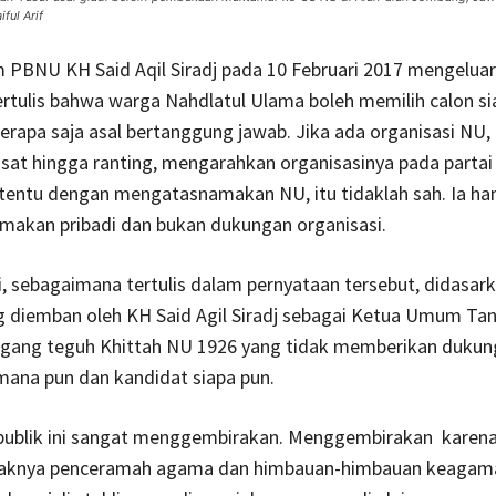
ful Arif
PBNU KH Said Aqil Siradj pada 10 Februari 2017 mengelua
rtulis bahwa warga Nahdlatul Ulama boleh memilih calon si
rapa saja asal bertanggung jawab. Jika ada organisasi NU, 
usat hingga ranting, mengarahkan organisasinya pada partai
tentu dengan mengatasnamakan NU, itu tidaklah sah. Ia ha
akan pribadi dan bukan dukungan organisasi.
, sebagaimana tertulis dalam pernyataan tersebut, didasar
 diemban oleh KH Said Agil Siradj sebagai Ketua Umum Tan
ang teguh Khittah NU 1926 yang tidak memberikan dukung
mana pun dan kandidat siapa pun.
publik ini sangat menggembirakan. Menggembirakan karena
aknya penceramah agama dan himbauan-himbauan keagamaa