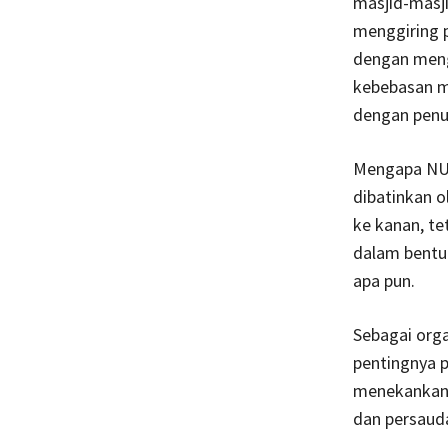
masjid-masji
menggiring 
dengan meng
kebebasan me
dengan penu
Mengapa NU 
dibatinkan 
ke kanan, te
dalam bentu
apa pun.
Sebagai orga
pentingnya p
menekankan 
dan persau