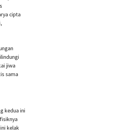
s
rya cipta
,
dungan
lindungi
ai jiwa
tis sama
g kedua ini
fisiknya
ni kelak