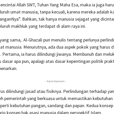
ncintai Allah SWT, Tuhan Yang Maha Esa, maka ia juga haru
luruh umat manusia, tanpa kecuali, karena mereka adalah ka
tanganNya”. Bahkan, tak hanya manusia sejagat yang dicintai
luruh makhluk yang terdapat di alam raya ini.
yang sama, Al-Ghazali pun menulis tentang perlunya perlin
at manusia. Menurutnya, ada dua aspek pokok yang harus di
. Pertama, ia harus dilindungi jiwanya. Membunuh dan meluk
 dasar apa pun, apalagi atas dasar kepentingan politik prak
ibenarkan.
- Advertisement -
rus dilindungi jasad atau fisiknya. Perlindungan terhadap yan
leh pemerintah yang berkuasa untuk memastikan kebutuhan 
eperti kebutuhan pangan, sandang dan papan. Kedua konsep i
io konsep hak asasi manusia dalam perspektif Islam.