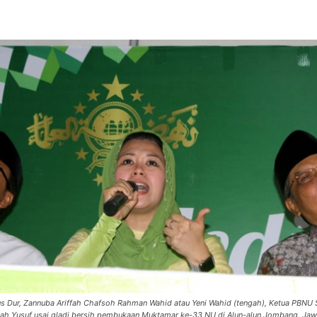
s Dur, Zannuba Ariffah Chafsoh Rahman Wahid atau Yeni Wahid (tengah), Ketua PBNU Sa
llah Yusuf usai gladi bersih pembukaan Muktamar ke-33 NU di Alun-alun Jombang, Jawa