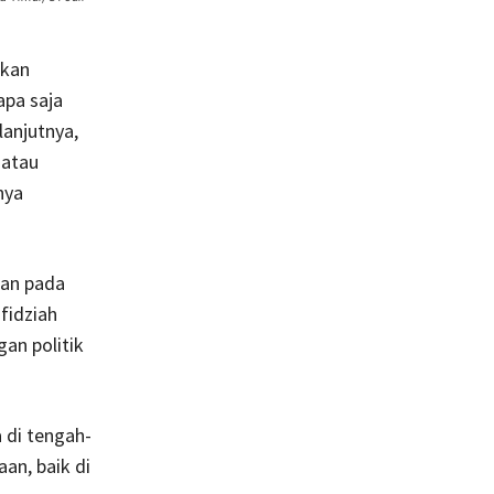
rkan
apa saja
lanjutnya,
 atau
nya
kan pada
fidziah
an politik
 di tengah-
n, baik di