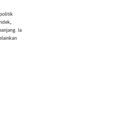
olitik
endek,
panjang. Ia
elainkan