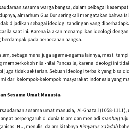
saudaraan sesama warga bangsa, dalam pelbagai kesempat
idupnya, almarhum Gus Dur seringkali mengatakan bahwa Is
dak dijadikan sebagai ideologi tandingan yang diperhadap
casila saat ini. Karena ia akan menampilkan ideologi denga
g berdampak pada perpecahan bangsa.
Islam, sebagaimana juga agama-agama lainnya, mesti tampi
 memperkokoh nilai-nilai Pancasila, karena ideologi ini tida
pi juga tidak sektarian. Sebuah ideologi terbaik yang bisa di
omi dari kelompok-kelompok masyarakat Indonesia yang m
an Sesama Umat Manusia.
rsaudaraan sesama umat manusia, Al-Ghazali (1058-1111),
sangat berpengaruh di dunia Islam dan menjadi
manhaj
(ruj
ganisasi NU, menulis dalam kitabnya
Kimyatus Sa’adah
bahw