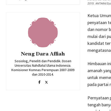
2015. ANTARA/Syai
Ketua Umum 
penyataan te
dan nomor be
mulai dari p
kandidat ter
mengatasnam
Neng Dara Affiah
Sosiolog, Peneliti dan Pendidik. Dosen
Himbauan ini
Universitas Nahdlatul Ulama Indonesia.
Komisioner Komnas Perempuan 2007-2009
amanah yang
dan 2010-2014.
untuk memeg
pada partai 
Pernyataan 
tengah bany