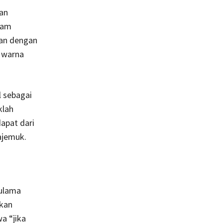
an
lam
kan dengan
n warna
l sebagai
klah
dapat dari
ajemuk.
 ulama
ukan
a “jika