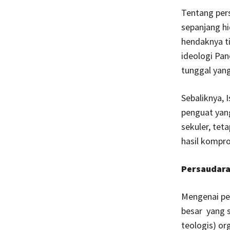
Tentang per
sepanjang h
hendaknya ti
ideologi Pan
tunggal yan
Sebaliknya, 
penguat yang
sekuler, teta
hasil kompr
Persaudara
Mengenai pe
besar yang 
teologis) or