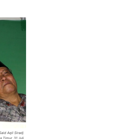
id Aqil Siradj
 Timur, 31 Juli