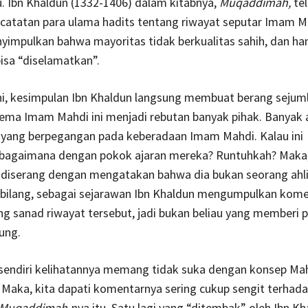
u. Ibn Khaldun (1332-1406) dalam kitabnya,
Muqaddimah,
tel
atatan para ulama hadits tentang riwayat seputar Imam Ma
impulkan bahwa mayoritas tidak berkualitas sahih, dan han
bisa “diselamatkan”.
ni, kesimpulan Ibn Khaldun langsung membuat berang sejum
ma Imam Mahdi ini menjadi rebutan banyak pihak. Banyak a
 yang berpegangan pada keberadaan Imam Mahdi. Kalau ini
, bagaimana dengan pokok ajaran mereka? Runtuhkah? Maka,
 diserang dengan mengatakan bahwa dia bukan seorang ahli 
a bilang, sebagai sejarawan Ibn Khaldun mengumpulkan kome
g sanad riwayat tersebut, jadi bukan beliau yang memberi p
ung.
 sendiri kelihatannya memang tidak suka dengan konsep Ma
. Maka, kita dapati komentarnya sering cukup sengit terhada
Muqaddimah
-nya itu. Satu lagi yang “ditembak” oleh Ibn K