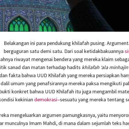
Belakangan ini para pendukung khilafah pusing. Argumen
berguguran satu demi satu. Dari soal ketidakbakuannya
s
ahnya riwayat mengenai bendera yang mereka klaim sebaga
kritik sanad dan matan terhadap hadits
khilafah ‘ala minhajin
 dan fakta bahwa UUD Khilafah yang mereka persiapkan han
 dalil umum yang penafsirannya mereka paksa mengikuti p
ukti konkret bahwa UUD Khilafah itu juga mengambil mater
kondisi kekinian
demokrasi–
sesuatu yang mereka tentang se
ereka mengeluarkan argumen pamungkasnya, yaitu menyor
tar munculnya Imam Mahdi, di mana dalam sejumlah teks ha