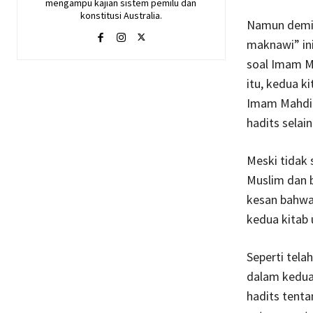
mengampu kajian sistem pemilu dan
konstitusi Australia.
Namun demik
maknawi” in
soal Imam Ma
itu, kedua k
Imam Mahdi i
hadits selai
Meski tidak 
Muslim dan b
kesan bahwa
kedua kitab
Seperti tela
dalam kedua 
hadits tenta