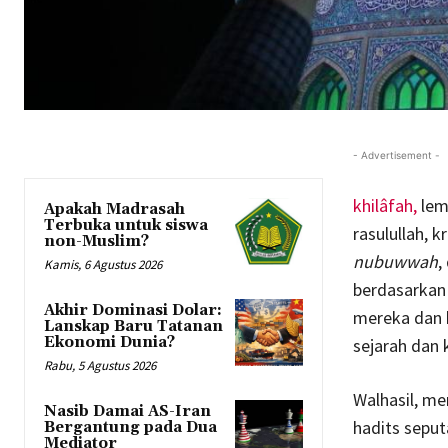
- Advertisement -
khilâfah,
lem
Apakah Madrasah
Terbuka untuk siswa
rasulullah, 
non-Muslim?
nubuwwah
,
Kamis, 6 Agustus 2026
berdasarkan
Akhir Dominasi Dolar:
mereka dan b
Lanskap Baru Tatanan
Ekonomi Dunia?
sejarah dan 
Rabu, 5 Agustus 2026
Walhasil, m
Nasib Damai AS-Iran
hadits sepu
Bergantung pada Dua
Mediator