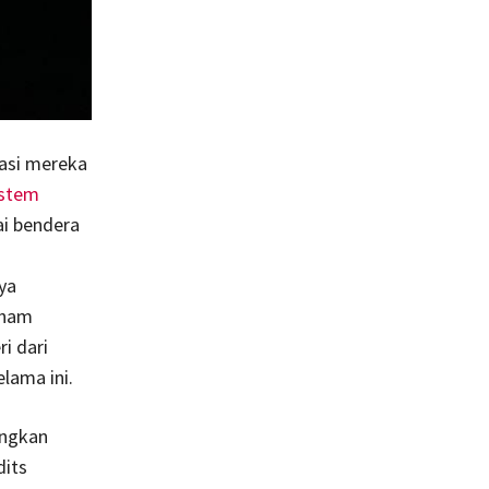
tasi mereka
istem
i bendera
ya
aham
i dari
lama ini.
ongkan
dits