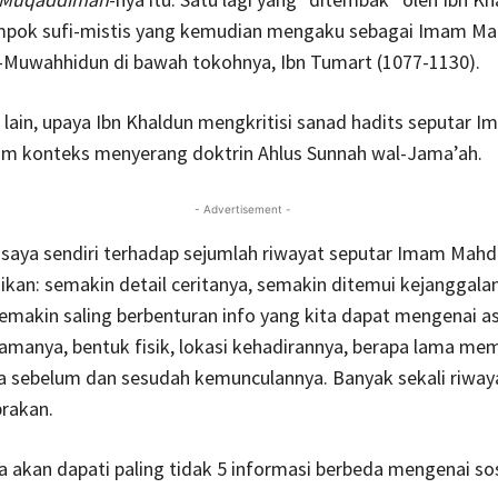
mpok sufi-mistis yang kemudian mengaku sebagai Imam Mah
-Muwahhidun di bawah tokohnya, Ibn Tumart (1077-1130).
lain, upaya Ibn Khaldun mengkritisi sanad hadits seputar 
lam konteks menyerang doktrin Ahlus Sunnah wal-Jama’ah.
- Advertisement -
saya sendiri terhadap sejumlah riwayat seputar Imam Mahdi
kan: semakin detail ceritanya, semakin ditemui kejanggala
semakin saling berbenturan info yang kita dapat mengenai as
amanya, bentuk fisik, lokasi kehadirannya, berapa lama mem
wa sebelum dan sesudah kemunculannya. Banyak sekali riway
brakan.
ta akan dapati paling tidak 5 informasi berbeda mengenai s