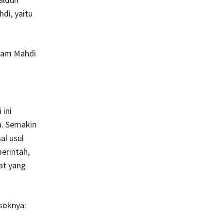
di, yaitu
Imam Mahdi
 ini
n. Semakin
al usul
erintah,
at yang
osoknya: