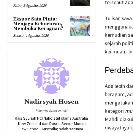
tersebut ada
Rabu, 5 Agustus 2026
Tulisan say
Ekspor Satu Pintu:
Menjaga Kebocoran,
menggunakan 
Membuka Keraguan?
kemudian sa
Selasa, 4 Agustus 2026
sejarah polit
keilmuan: ilm
Perdeba
Ada lebih da
beragam, ada
Nadirsyah Hosen
mengatakan 
kategori
mut
http://nadirhosen.net/
Rais Syuriah PCI Nahdlatul Ulama Australia
Mahdi diaku
– New Zealand dan Dosen Senior Monash
riwayatnya k
Law School, Australia; salah satunya