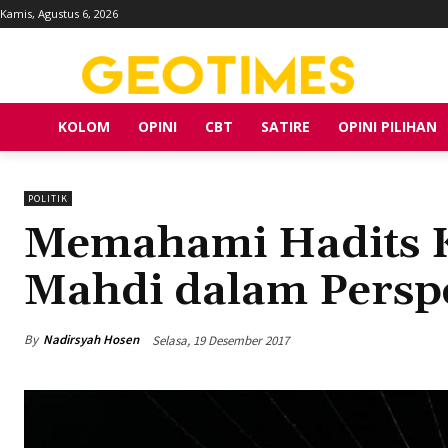
Kamis, Agustus 6, 2026
KOLOM
OPINI
CBT
SATIRE
OPINI PILIHAN
POLITIK
Memahami Hadits K
Mahdi dalam Perspek
By
Nadirsyah Hosen
Selasa, 19 Desember 2017