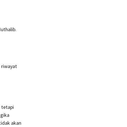
uthalib.
 riwayat
 tetapi
ogika
tidak akan