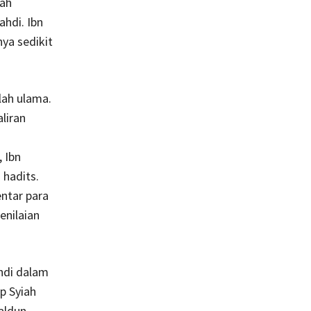
ah
hdi. Ibn
ya sedikit
lah ulama.
liran
 Ibn
hadits.
ntar para
enilaian
hdi dalam
p Syiah
haldun