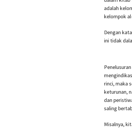
adalah kelo
kelompok al
Dengan kata 
ini tidak da
Penelusuran 
mengindikasi
rinci, maka 
keturunan, n
dan peristi
saling berta
Misalnya, ki