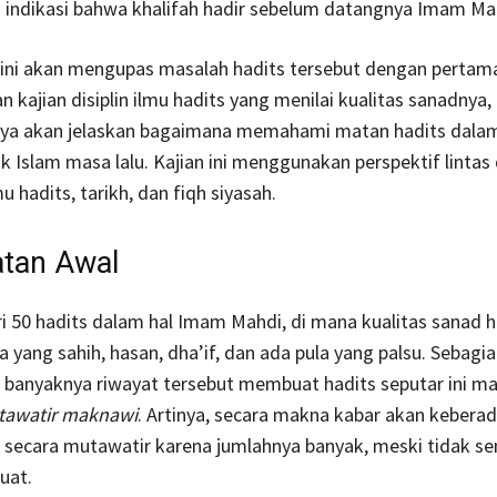
 indikasi bahwa khalifah hadir sebelum datangnya Imam Ma
a ini akan mengupas masalah hadits tersebut dengan perta
kajian disiplin ilmu hadits yang menilai kualitas sanadnya,
ya akan jelaskan bagaimana memahami matan hadits dala
ik Islam masa lalu. Kajian ini menggunakan perspektif lintas d
u hadits, tarikh, dan fiqh siyasah.
tan Awal
ri 50 hadits dalam hal Imam Mahdi, di mana kualitas sanad h
 yang sahih, hasan, dha’if, dan ada pula yang palsu. Sebagi
banyaknya riwayat tersebut membuat hadits seputar ini m
awatir maknawi
. Artinya, secara makna kabar akan keber
i secara mutawatir karena jumlahnya banyak, meski tidak s
uat.