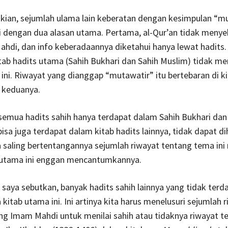
ian, sejumlah ulama lain keberatan dengan kesimpulan “m
i dengan dua alasan utama. Pertama, al-Qur’an tidak meny
hdi, dan info keberadaannya diketahui hanya lewat hadits.
itab hadits utama (Sahih Bukhari dan Sahih Muslim) tidak me
ni. Riwayat yang dianggap “mutawatir” itu bertebaran di ki
n keduanya.
semua hadits sahih hanya terdapat dalam Sahih Bukhari dan
isa juga terdapat dalam kitab hadits lainnya, tidak dapat di
 saling bertentangannya sejumlah riwayat tentang tema in
 utama ini enggan mencantumkannya.
h saya sebutkan, banyak hadits sahih lainnya yang tidak terda
kitab utama ini. Ini artinya kita harus menelusuri sejumlah 
ng Imam Mahdi untuk menilai sahih atau tidaknya riwayat t