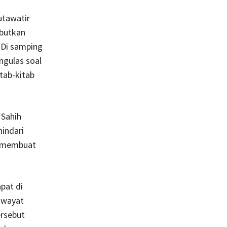
utawatir
ebutkan
 Di samping
ngulas soal
tab-kitab
 Sahih
hindari
i membuat
pat di
riwayat
ersebut