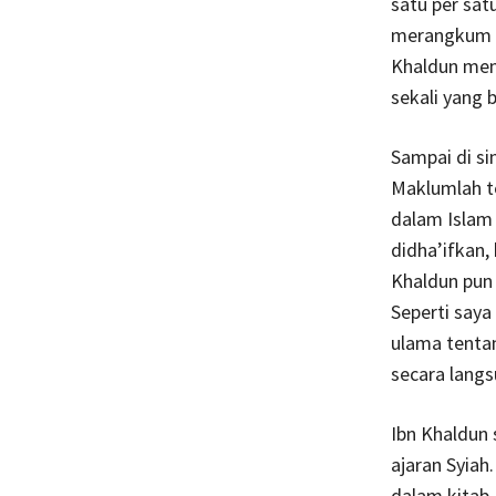
satu per sat
merangkum c
Khaldun meny
sekali yang 
Sampai di si
Maklumlah te
dalam Islam
didha’ifkan
Khaldun pun
Seperti say
ulama tentan
secara langs
Ibn Khaldun
ajaran Syiah
dalam kitab