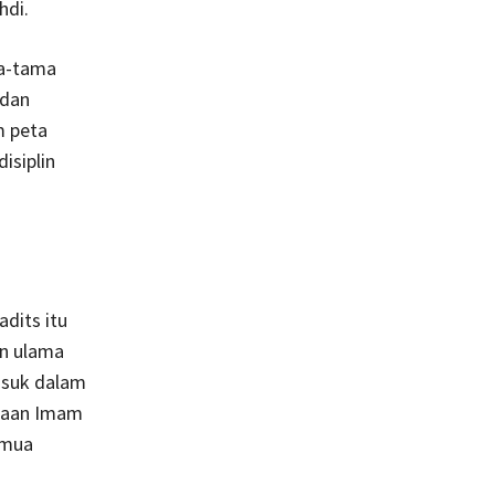
hdi.
ma-tama
 dan
m peta
isiplin
adits itu
an ulama
asuk dalam
adaan Imam
emua