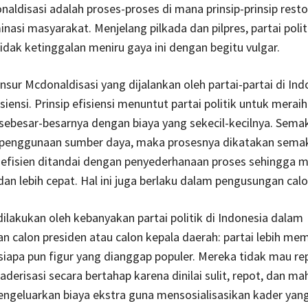
naldisasi adalah proses-proses di mana prinsip-prinsip rest
nasi masyarakat. Menjelang pilkada dan pilpres, partai polit
dak ketinggalan meniru gaya ini dengan begitu vulgar.
sur Mcdonaldisasi yang dijalankan oleh partai-partai di Ind
iensi. Prinsip efisiensi menuntut partai politik untuk meraih
sebesar-besarnya dengan biaya yang sekecil-kecilnya. Sema
 penggunaan sumber daya, maka prosesnya dikatakan semaki
 efisien ditandai dengan penyederhanaan proses sehingga m
dan lebih cepat. Hal ini juga berlaku dalam pengusungan calo
 dilakukan oleh kebanyakan partai politik di Indonesia dalam
 calon presiden atau calon kepala daerah: partai lebih mem
apa pun figur yang dianggap populer. Mereka tidak mau re
derisasi secara bertahap karena dinilai sulit, repot, dan ma
engeluarkan biaya ekstra guna mensosialisasikan kader ya