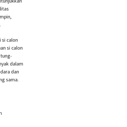
itunjukkan
litas
impin,
.
 si calon
an si calon
itung-
nyak dalam
ndara dan
ang sama.
m