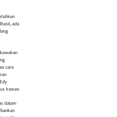
butuhkan
hasil, ada
lang
s kawakan
ung
au cara
ukan
 Edy
us Irawan.
tas dalam
rbankan