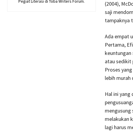
Pegiat Literasi di Toba Writers Forum.
(2004), McDo
saji mendomi
tampaknya ti
Ada empat un
Pertama, Efis
keuntungan 
atau sedikit
Proses yang
lebih murah 
Hal ini yang
pengusuangan
mengusung si
melakukan ka
lagi harus m