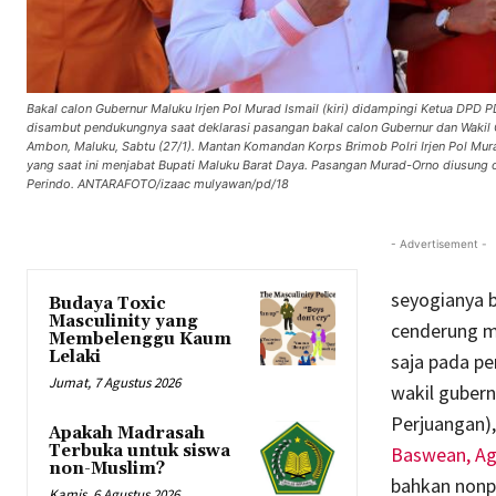
Bakal calon Gubernur Maluku Irjen Pol Murad Ismail (kiri) didampingi Ketua DPD
disambut pendukungnya saat deklarasi pasangan bakal calon Gubernur dan Wakil 
Ambon, Maluku, Sabtu (27/1). Mantan Komandan Korps Brimob Polri Irjen Pol Mur
yang saat ini menjabat Bupati Maluku Barat Daya. Pasangan Murad-Orno diusung ol
Perindo. ANTARAFOTO/izaac mulyawan/pd/18
- Advertisement -
seyogianya b
Budaya Toxic
Masculinity yang
cenderung m
Membelenggu Kaum
Lelaki
saja pada pe
Jumat, 7 Agustus 2026
wakil guber
Perjuangan),
Apakah Madrasah
Terbuka untuk siswa
Baswean,
Ag
non-Muslim?
bahkan nonpa
Kamis, 6 Agustus 2026