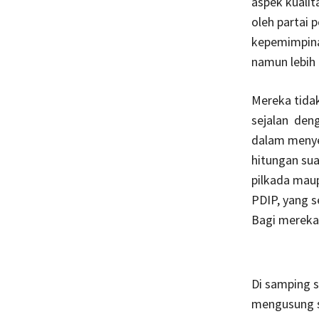
aspek kualit
oleh partai 
kepemimpinan
namun lebih
Mereka tidak
sejalan deng
dalam menyej
hitungan su
pilkada maup
PDIP, yang 
Bagi mereka,
Di samping s
mengusung s