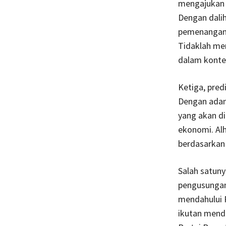
mengajuka
Dengan dalih
pemenangan, 
Tidaklah me
dalam kontes
Ketiga, pred
Dengan adany
yang akan di
ekonomi. Alh
berdasarkan 
Salah satuny
pengusungan 
mendahului P
ikutan mend