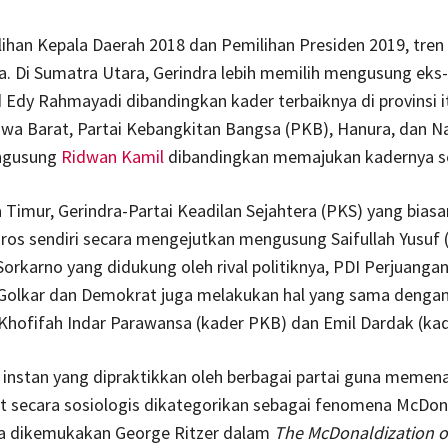
ihan Kepala Daerah 2018 dan Pemilihan Presiden 2019, tren 
. Di Sumatra Utara, Gerindra lebih memilih mengusung eks-
Edy Rahmayadi dibandingkan kader terbaiknya di provinsi i
Jawa Barat, Partai Kebangkitan Bangsa (PKB), Hanura, dan 
ngusung
Ridwan Kamil
dibandingkan memajukan kadernya se
a Timur, Gerindra-Partai Keadilan Sejahtera (PKS) yang bias
s sendiri secara mengejutkan mengusung Saifullah Yusuf (G
Sorkarno yang didukung oleh rival politiknya, PDI Perjuangan
Golkar dan Demokrat juga melakukan hal yang sama denga
hofifah Indar Parawansa (kader PKB) dan Emil Dardak (kad
a instan yang dipraktikkan oleh berbagai partai guna meme
t secara sosiologis dikategorikan sebagai fenomena McDona
 dikemukakan George Ritzer dalam
The McDonaldization o