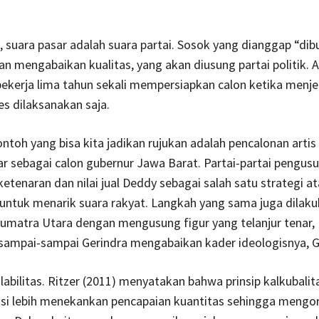
 suara pasar adalah suara partai. Sosok yang dianggap “di
an mengabaikan kualitas, yang akan diusung partai politik. Al
bekerja lima tahun sekali mempersiapkan calon ketika menje
es dilaksanakan saja.
ontoh yang bisa kita jadikan rujukan adalah pencalonan arti
 sebagai calon gubernur Jawa Barat. Partai-partai pengus
etenaran dan nilai jual Deddy sebagai salah satu strategi at
 untuk menarik suara rakyat. Langkah yang sama juga dilak
Sumatra Utara dengan mengusung figur yang telanjur tenar,
sampai-sampai Gerindra mengabaikan kader ideologisnya, G
labilitas. Ritzer (2011) menyatakan bahwa prinsip kalkubali
si lebih menekankan pencapaian kuantitas sehingga mengo