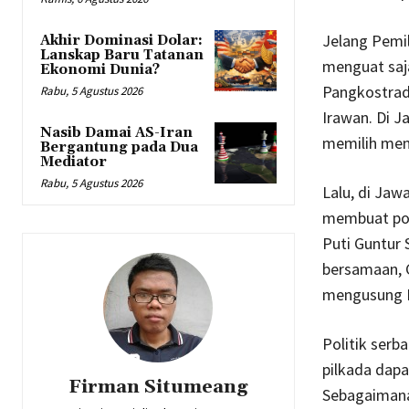
Jelang Pemil
Akhir Dominasi Dolar:
Lanskap Baru Tatanan
menguat saja
Ekonomi Dunia?
Pangkostrad 
Rabu, 5 Agustus 2026
Irawan. Di 
Nasib Damai AS-Iran
memilih me
Bergantung pada Dua
Mediator
Rabu, 5 Agustus 2026
Lalu, di Jaw
membuat poro
Puti Guntur 
bersamaan, 
mengusung K
Politik serb
pilkada dapa
Firman Situmeang
Sebagaimana