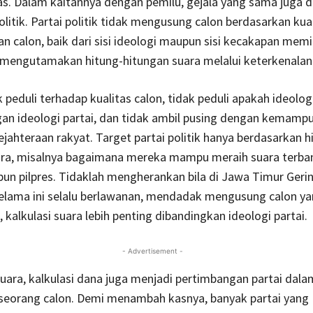
as. Dalam kaitannya dengan pemilu, gejala yang sama juga d
politik. Partai politik tidak mengusung calon berdasarkan kua
 calon, baik dari sisi ideologi maupun sisi kecakapan mem
 mengutamakan hitung-hitungan suara melalui keterkenalan
 peduli terhadap kualitas calon, tidak peduli apakah ideologi
an ideologi partai, dan tidak ambil pusing dengan kemampu
ahteraan rakyat. Target partai politik hanya berdasarkan h
ara, misalnya bagaimana mereka mampu meraih suara terba
un pilpres. Tidaklah mengherankan bila di Jawa Timur Geri
selama ini selalu berlawanan, mendadak mengusung calon y
 kalkulasi suara lebih penting dibandingkan ideologi partai.
- Advertisement -
uara, kalkulasi dana juga menjadi pertimbangan partai dala
eorang calon. Demi menambah kasnya, banyak partai yang