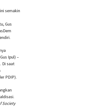
ini semakin
tu, Gus
NasDem
ndiri.
anya
us Ipul) –
. Di saat
n
er PDIP).
nangkan
ldisasi.
f Society