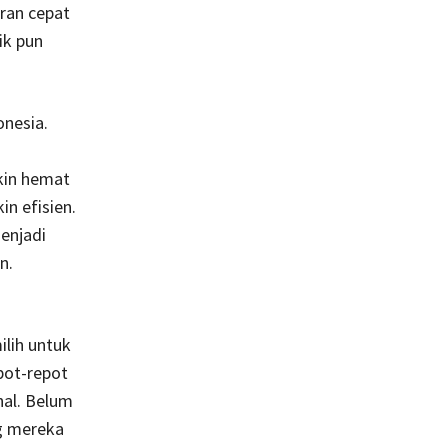
oran cepat
ik pun
onesia.
kin hemat
n efisien.
enjadi
n.
ilih untuk
pot-repot
hal. Belum
ng mereka