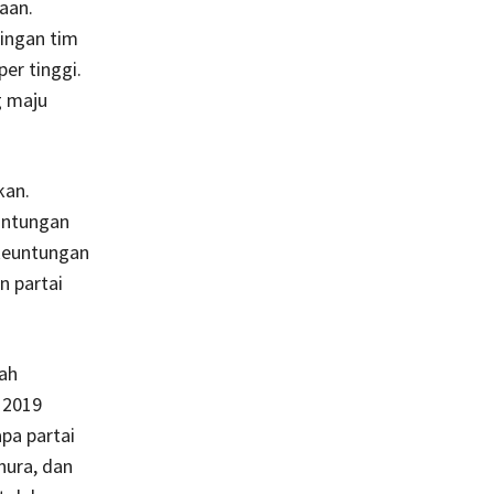
aan.
tingan tim
er tinggi.
g maju
kan.
euntungan
 keuntungan
n partai
lah
 2019
pa partai
ura, dan