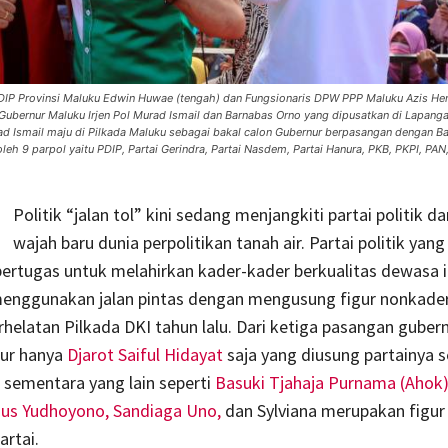
 PDIP Provinsi Maluku Edwin Huwae (tengah) dan Fungsionaris DPW PPP Maluku Azis Hen
Gubernur Maluku Irjen Pol Murad Ismail dan Barnabas Orno yang dipusatkan di Lapang
ad Ismail maju di Pilkada Maluku sebagai bakal calon Gubernur berpasangan dengan B
eh 9 parpol yaitu PDIP, Partai Gerindra, Partai Nasdem, Partai Hanura, PKB, PKPI, PAN
Politik “jalan tol” kini sedang menjangkiti partai politik d
wajah baru dunia perpolitikan tanah air. Partai politik yang
ertugas untuk melahirkan kader-kader berkualitas dewasa in
enggunakan jalan pintas dengan mengusung figur nonkader
rhelatan Pilkada DKI tahun lalu. Dari ketiga pasangan guber
nur hanya
Djarot Saiful Hidayat
saja yang diusung partainya s
 sementara yang lain seperti
Basuki Tjahaja Purnama (Ahok
us Yudhoyono,
Sandiaga Uno,
dan Sylviana merupakan figur
rtai.