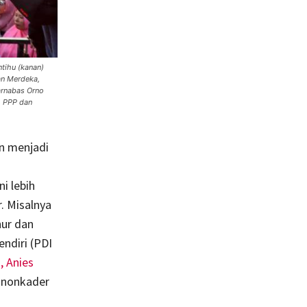
tihu (kanan)
an Merdeka,
arnabas Orno
, PPP dan
an menjadi
i lebih
. Misalnya
nur dan
endiri (PDI
),
Anies
 nonkader