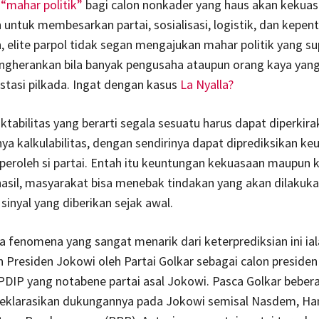
n
“mahar politik”
bagi calon nonkader yang haus akan kekuas
 untuk membesarkan partai, sosialisasi, logistik, dan kepen
elite parpol tidak segan mengajukan mahar politik yang sup
ngherankan bila banyak pengusaha ataupun orang kaya yan
tasi pilkada. Ingat dengan kasus
La Nyalla?
iktabilitas yang berarti segala sesuatu harus dapat diperkira
a kalkulabilitas, dengan sendirinya dapat diprediksikan k
peroleh si partai. Entah itu keuntungan kekuasaan maupun
asil, masyarakat bisa menebak tindakan yang akan dilakuka
sinyal yang diberikan sejak awal.
a fenomena yang sangat menarik dari keterprediksian ini ia
Presiden Jokowi oleh Partai Golkar sebagai calon presiden
DIP yang notabene partai asal Jokowi. Pasca Golkar bebera
eklarasikan dukungannya pada Jokowi semisal Nasdem, Han