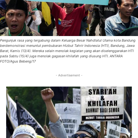
Pengunjuk rasa yang tergabung dalam Keluarga Besar Nahdlatul Ulama kota Bandung
berdemonstrasi menuntut pembubaran Hizbut Tahrir Indonesia (HTI), Bandung, Jawa
Barat, Kamis (13/4). Mereka selain menolak kegiatan yang akan diselenggarakan HTI
pada Sabtu (15/4) juga menolak gagasan khilafah yang diusung HTI. ANTARA
FOTO/Agus Bebeng/17
- Advertisement -