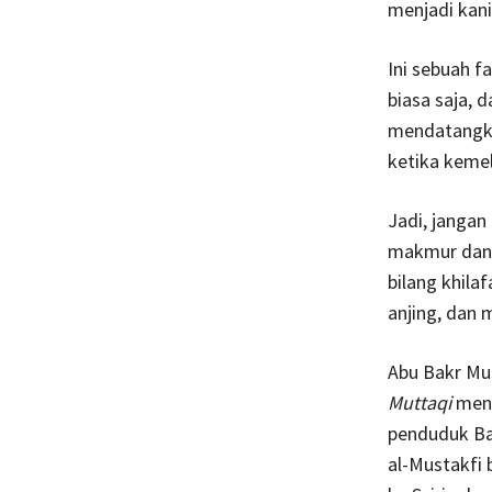
menjadi kan
Ini sebuah f
biasa saja, 
mendatangka
ketika keme
Jadi, jangan
makmur dan 
bilang khila
anjing, dan 
Abu Bakr Mu
Muttaqi
menc
penduduk Ba
al-Mustakfi 