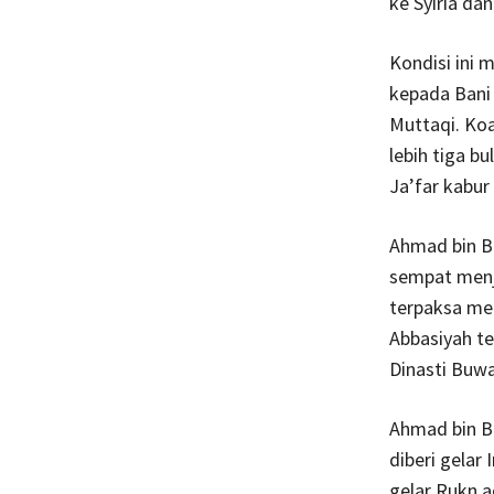
ke Syiria dan
Kondisi ini
kepada Bani 
Muttaqi. Ko
lebih tiga b
Ja’far kabur
Ahmad bin B
sempat menj
terpaksa mem
Abbasiyah te
Dinasti Buwa
Ahmad bin Bu
diberi gelar
gelar Rukn a