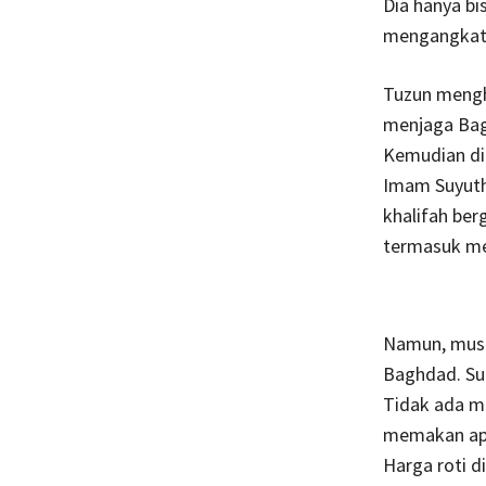
Dia hanya bi
mengangkatn
Tuzun mengh
menjaga Bag
Kemudian dig
Imam Suyuthi
khalifah ber
termasuk me
Namun, musu
Baghdad. Su
Tidak ada m
memakan apa 
Harga roti d