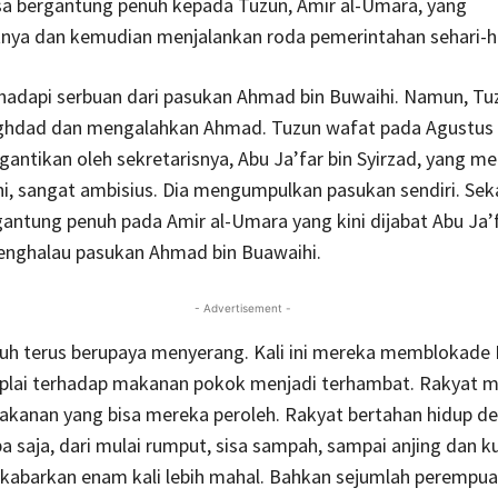
sa bergantung penuh kepada Tuzun, Amir al-Umara, yang
ya dan kemudian menjalankan roda pemerintahan sehari-ha
adapi serbuan dari pasukan Ahmad bin Buwaihi. Namun, Tuz
hdad dan mengalahkan Ahmad. Tuzun wafat pada Agustus 
antikan oleh sekretarisnya, Abu Ja’far bin Syirzad, yang m
, sangat ambisius. Dia mengumpulkan pasukan sendiri. Sekal
gantung penuh pada Amir al-Umara yang kini dijabat Abu Ja’f
nghalau pasukan Ahmad bin Buawaihi.
- Advertisement -
h terus berupaya menyerang. Kali ini mereka memblokade 
plai terhadap makanan pokok menjadi terhambat. Rakyat m
akanan yang bisa mereka peroleh. Rakyat bertahan hidup d
saja, dari mulai rumput, sisa sampah, sampai anjing dan kuc
ikabarkan enam kali lebih mahal. Bahkan sejumlah perempua