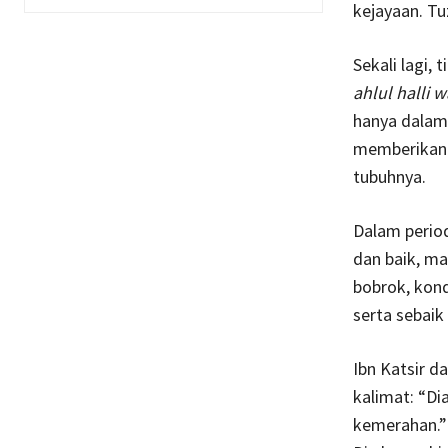
kejayaan. Tu
Sekali lagi,
ahlul halli w
hanya dalam 
memberikan 
tubuhnya.
Dalam period
dan baik, ma
bobrok, kond
serta sebaik
Ibn Katsir d
kalimat: “Di
kemerahan.”