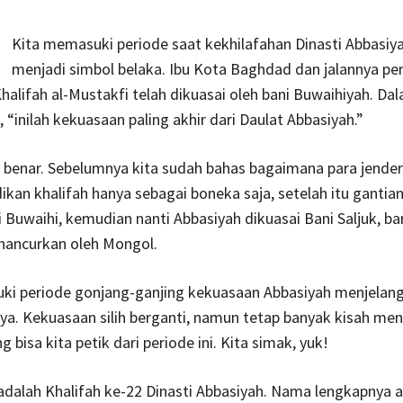
Kita memasuki periode saat kekhilafahan Dinasti Abbasiy
menjadi simbol belaka. Ibu Kota Baghdad dan jalannya p
alifah al-Mustakfi telah dikuasai oleh bani Buwaihiyah. Da
“inilah kekuasaan paling akhir dari Daulat Abbasiyah.”
enar. Sebelumnya kita sudah bahas bagaimana para jendera
ikan khalifah hanya sebagai boneka saja, setelah itu gantian
i Buwaihi, kemudian nanti Abbasiyah dikuasai Bani Saljuk, ba
hancurkan oleh Mongol.
ki periode gonjang-ganjing kekuasaan Abbasiyah menjelan
a. Kekuasaan silih berganti, namun tetap banyak kisah men
g bisa kita petik dari periode ini. Kita simak, yuk!
adalah Khalifah ke-22 Dinasti Abbasiyah. Nama lengkapnya a