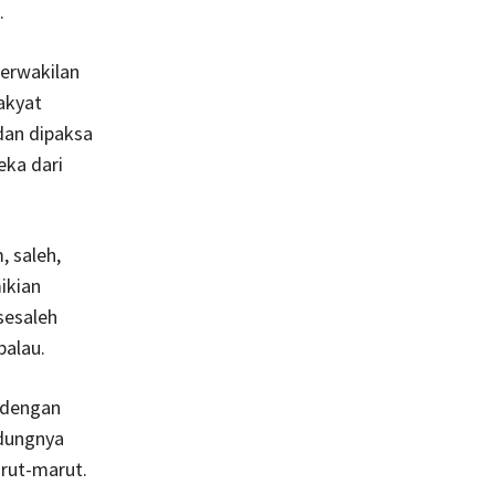
.
perwakilan
akyat
dan dipaksa
ka dari
, saleh,
ikian
sesaleh
balau.
 dengan
idungnya
rut-marut.