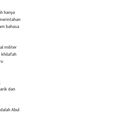
ah hanya
emerintahan
lam bahasa
l militer
 khilafah
ru
g
arik dan
dalah Abul