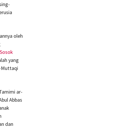
sing-
erusia
tannya oleh
g
 Sosok
alah yang
-Muttaqi
Tamimi ar-
 Abul Abbas
anak
n
an dan