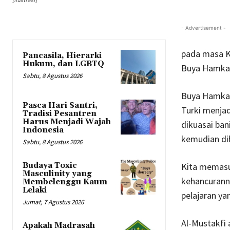
[ilustrasi]
- Advertisement -
pada masa Kh
Pancasila, Hierarki
Hukum, dan LGBTQ
Buya Hamka, 
Sabtu, 8 Agustus 2026
Buya Hamka b
Pasca Hari Santri,
Turki menjad
Tradisi Pesantren
Harus Menjadi Wajah
dikuasai ban
Indonesia
kemudian di
Sabtu, 8 Agustus 2026
Kita memasu
Budaya Toxic
Masculinity yang
kehancuranny
Membelenggu Kaum
Lelaki
pelajaran yan
Jumat, 7 Agustus 2026
Al-Mustakfi 
Apakah Madrasah