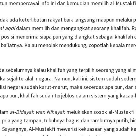
zun mempercayai info ini dan kemudian memilih al-Mustakfi
 tidak ada keterlibatan rakyat baik langsung maupun melalui 
al aqdi
dalam memilih dan mengangkat seorang khalifah. R
posisi menerima siapa pun yang diangkat sebagai khalifah 
ba’iatnya. Kalau menolak mendukung, copotlah kepala mere
e sebelumnya kalau khalifah yang terpilih seorang yang alim
ka sejahteralah negara. Namun, kali ini, sistem sudah sedem
isi negara sudah karut-marut, maka secerdas apa pun, dan 
 apa pun, khalifah sudah terjeblos dalam sistem yang kacau-
alam
al-Bidayah wan Nihayah
melukiskan sosok al-Mustakfi
a pria yang tampan, tubuhnya bagus dan rambutnya putih, h
 Sayangnya, Al-Mustakfi mewarisi kekuasaan yang sudah ka