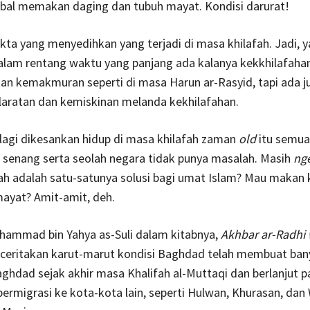
ibal memakan daging dan tubuh mayat. Kondisi darurat!
akta yang menyedihkan yang terjadi di masa khilafah. Jadi, y
dalam rentang waktu yang panjang ada kalanya kekkhilafaha
n kemakmuran seperti di masa Harun ar-Rasyid, tapi ada j
laratan dan kemiskinan melanda kekhilafahan.
 lagi dikesankan hidup di masa khilafah zaman
old
itu semua
senang serta seolah negara tidak punya masalah. Masih
ng
fah adalah satu-satunya solusi bagi umat Islam? Mau makan 
mayat? Amit-amit, deh.
hammad bin Yahya as-Suli dalam kitabnya,
Akhbar ar-Radhi 
eritakan karut-marut kondisi Baghdad telah membuat ban
ghdad sejak akhir masa Khalifah al-Muttaqi dan berlanjut 
bermigrasi ke kota-kota lain, seperti Hulwan, Khurasan, dan 