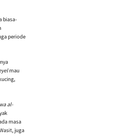
a biasa-
n
uga periode
nya
eyel
mau
kucing,
wa al-
yak
pada masa
Wasit, juga