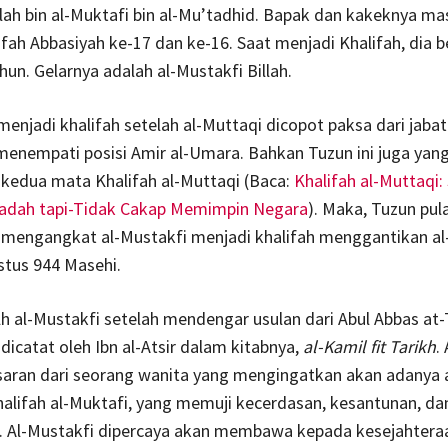
ah bin al-Muktafi bin al-Mu’tadhid. Bapak dan kakeknya ma
fah Abbasiyah ke-17 dan ke-16. Saat menjadi Khalifah, dia b
hun. Gelarnya adalah al-Mustakfi Billah.
menjadi khalifah setelah al-Muttaqi dicopot paksa dari jaba
enempati posisi Amir al-Umara. Bahkan Tuzun ini juga yan
kedua mata Khalifah al-Muttaqi (Baca:
Khalifah al-Muttaqi:
badah tapi-Tidak Cakap Memimpin Negara
). Maka, Tuzun pul
 mengangkat al-Mustakfi menjadi khalifah menggantikan al
stus 944 Masehi.
 al-Mustakfi setelah mendengar usulan dari Abul Abbas at-
 dicatat oleh Ibn al-Atsir dalam kitabnya,
al-Kamil fit Tarikh
.
aran dari seorang wanita yang mengingatkan akan adanya 
lifah al-Muktafi, yang memuji kecerdasan, kesantunan, da
. Al-Mustakfi dipercaya akan membawa kepada kesejahtera