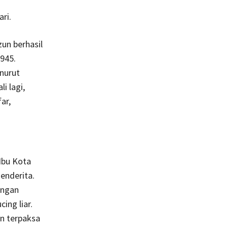
ri.
un berhasil
945.
enurut
i lagi,
ar,
Ibu Kota
enderita.
engan
ing liar.
n terpaksa