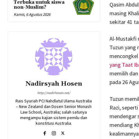
Terbuka untuk siswa
Qasim Abdull
non-Muslim?
masing Khali
Kamis, 6 Agustus 2026
sekitar 41 ta
Al-Mustakfi 
Tuzun yang m
mencongkel 
yang Taat I
memilih dan
pada 26 Agu
Nadirsyah Hosen
http://nadirhosen.net/
Tuzun memilh
Rais Syuriah PCI Nahdlatul Ulama Australia
– New Zealand dan Dosen Senior Monash
Razi, seperti
Law School, Australia; salah satunya
mendengar s
mengampu kajian sistem pemilu dan
konstitusi Australia.
mendiang Kha
kealimannya