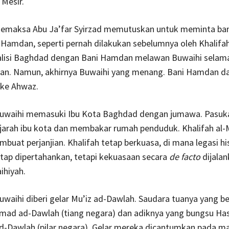
 Mesir.
 memaksa Abu Ja’far Syirzad memutuskan untuk meminta ba
Hamdan, seperti pernah dilakukan sebelumnya oleh Khalifah
alisi Baghdad dengan Bani Hamdan melawan Buwaihi selam
ulan. Namun, akhirnya Buwaihi yang menang. Bani Hamdan d
 ke Ahwaz.
uwaihi memasuki Ibu Kota Baghdad dengan jumawa. Pasuk
arah ibu kota dan membakar rumah penduduk. Khalifah al-
buat perjanjian. Khalifah tetap berkuasa, di mana legasi hi
tap dipertahankan, tetapi kekuasaan secara
de facto
dijalan
ihiyah.
waihi diberi gelar Mu’iz ad-Dawlah. Saudara tuanya yang b
 Imad ad-Dawlah (tiang negara) dan adiknya yang bungsu Has
d-Dawlah (pilar negara). Gelar mereka dicantumkan pada m