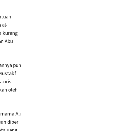
ntuan
 al-
a kurang
an Abu
annya pun
Mustakfi
storis
kan oleh
ernama Ali
an diberi
ata uang