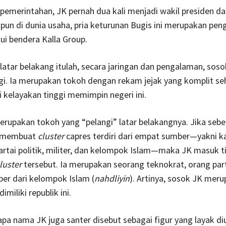
pemerintahan, JK pernah dua kali menjadi wakil presiden d
pun di dunia usaha, pria keturunan Bugis ini merupakan pe
ui bendera Kalla Group.
latar belakang itulah, secara jaringan dan pengalaman, soso
gi. Ia merupakan tokoh dengan rekam jejak yang komplit se
ai kelayakan tinggi memimpin negeri ini.
erupakan tokoh yang “pelangi” latar belakangnya. Jika seb
h membuat
cluster
capres terdiri dari empat sumber—yakni k
artai politik, militer, dan kelompok Islam—maka JK masuk t
luster
tersebut. Ia merupakan seorang teknokrat, orang part
er dari kelompok Islam (
nahdliyin
). Artinya, sosok JK meru
imiliki republik ini.
pa nama JK juga santer disebut sebagai figur yang layak d