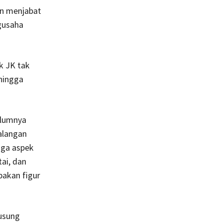
an menjabat
ngusaha
k JK tak
hingga
elumnya
alangan
iga aspek
ai, dan
pakan figur
iusung