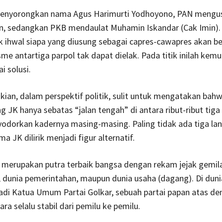
enyorongkan nama Agus Harimurti Yodhoyono, PAN mengu
an, sedangkan PKB mendaulat Muhamin Iskandar (Cak Imin). 
k ihwal siapa yang diusung sebagai capres-cawapres akan b
sme antartiga parpol tak dapat dielak. Pada titik inilah kem
ai solusi.
an, dalam perspektif politik, sulit untuk mengatakan bah
JK hanya sebatas “jalan tengah” di antara ribut-ribut tiga 
odorkan kadernya masing-masing. Paling tidak ada tiga la
 JK dilirik menjadi figur alternatif.
merupakan putra terbaik bangsa dengan rekam jejak gemila
k, dunia pemerintahan, maupun dunia usaha (dagang). Di dunia 
adi Katua Umum Partai Golkar, sebuah partai papan atas de
ra selalu stabil dari pemilu ke pemilu.