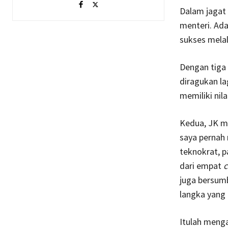
Dalam jagat 
menteri. Ada
sukses melal
Dengan tiga 
diragukan la
memiliki nil
Kedua, JK m
saya perna
teknokrat, p
dari empat
c
juga bersumb
langka yang d
Itulah menga