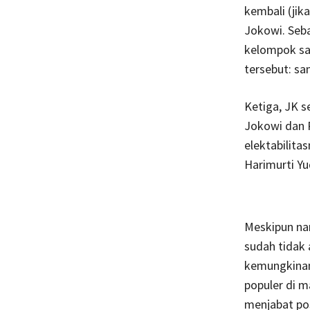
kembali (ji
Jokowi. Seba
kelompok san
tersebut: sa
Ketiga, JK s
Jokowi dan 
elektabilita
Harimurti Y
Meskipun nam
sudah tidak
kemungkinan 
populer di m
menjabat pos