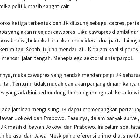
mika politik masih sangat cair.
poros ketiga terbentuk dan JK diusung sebagai capres, pert
pa yang akan menjadi cawapres. Jika cawapres diambil dari
oros koalisi, bukankah itu akan menciderai dua partai lainnya.
 kerumitan. Sebab, tujuan mendaulat JK dalam koalisi poros 
 mencari jalan tengah. Menepis ego sektoral antarparpol.
juannya, maka cawapres yang hendak mendampingi JK seharu
artai. Tentu ini tidak mudah dan akan panjang dinamikanya
es yang ada kini berbondong-bondong mengarah ke Jokowi
ak ada jaminan mengusung JK dapat memenangkan pertarun
lawan Jokowi dan Prabowo. Pasalnya, dalam banyak survei, 
s JK masih di bawah Jokowi dan Prabowo. Ini belum soal lat
n berasal dari Jawa. Meskipun preferensi primordialisme (