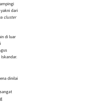
dampingi
akni dari
ua
cluster
n di luar
i
Agus
Iskandar.
na dinilai
 sangat
ng