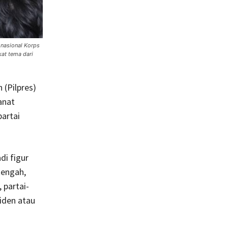
 nasional Korps
at tema dari
 (Pilpres)
anat
artai
di figur
tengah,
 partai-
iden atau