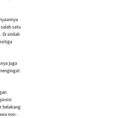
anyaannya
 salah satu
 Di sinilah
ketiga
snya juga
 mengingat
.
gan
posisi
ar belakang
Jawa non-