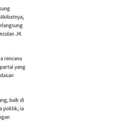
sung
Akibatnya,
erlangsung
unculan JK
wa rencana
partai yang
ndasan
ng, baik di
politik, ia
ngan