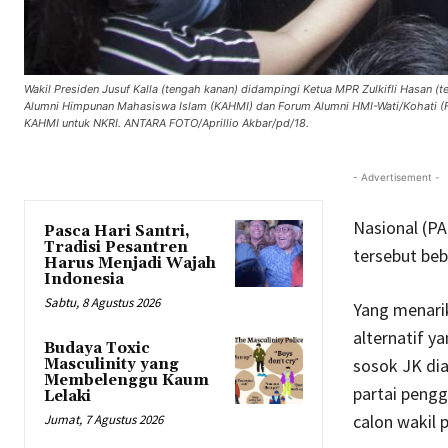
Wakil Presiden Jusuf Kalla (tengah kanan) didampingi Ketua MPR Zulkifli Hasan (
Alumni Himpunan Mahasiswa Islam (KAHMI) dan Forum Alumni HMI-Wati/Kohati (FO
KAHMI untuk NKRI. ANTARA FOTO/Aprillio Akbar/pd/18.
- Advertisement -
Nasional (PA
Pasca Hari Santri,
Tradisi Pesantren
tersebut beb
Harus Menjadi Wajah
Indonesia
Sabtu, 8 Agustus 2026
Yang menarik
alternatif ya
Budaya Toxic
sosok JK dia
Masculinity yang
Membelenggu Kaum
partai pengg
Lelaki
calon wakil 
Jumat, 7 Agustus 2026