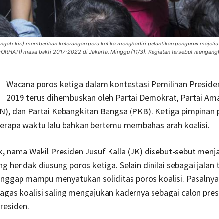
tengah kiri) memberikan keterangan pers ketika menghadiri pelantikan pengurus majelis
RHATI) masa bakti 2017-2022 di Jakarta, Minggu (11/3). Kegiatan tersebut mengangk
Wacana poros ketiga dalam kontestasi Pemilihan Presiden
2019 terus dihembuskan oleh Partai Demokrat, Partai Am
N), dan Partai Kebangkitan Bangsa (PKB). Ketiga pimpinan p
erapa waktu lalu bahkan bertemu membahas arah koalisi.
, nama Wakil Presiden Jusuf Kalla (JK) disebut-sebut menja
ng hendak diusung poros ketiga. Selain dinilai sebagai jalan 
nggap mampu menyatukan soliditas poros koalisi. Pasalnya,
agas koalisi saling mengajukan kadernya sebagai calon pres
presiden.