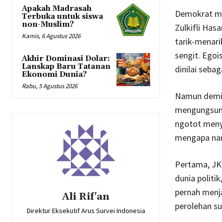
Apakah Madrasah
Demokrat m
Terbuka untuk siswa
non-Muslim?
Zulkifli Has
Kamis, 6 Agustus 2026
tarik-menari
sengit. Egoi
Akhir Dominasi Dolar:
Lanskap Baru Tatanan
dinilai sebag
Ekonomi Dunia?
Rabu, 5 Agustus 2026
Namun demiki
mengungsung 
ngotot meny
mengapa nama
Pertama, JK 
dunia politi
pernah menj
Ali Rif'an
perolehan sua
Direktur Eksekutif Arus Survei Indonesia