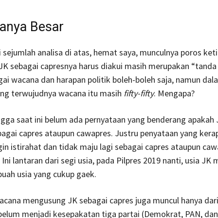
anya Besar
i sejumlah analisa di atas, hemat saya, munculnya poros ke
K sebagai capresnya harus diakui masih merupakan “tanda
gai wacana dan harapan politik boleh-boleh saja, namun dala
uang terwujudnya wacana itu masih
fifty-fifty
. Mengapa?
ngga saat ini belum ada pernyataan yang benderang apakah
bagai capres ataupun cawapres. Justru penyataan yang kera
in istirahat dan tidak maju lagi sebagai capres ataupun ca
 Ini lantaran dari segi usia, pada Pilpres 2019 nanti, usia JK
buah usia yang cukup gaek.
, wacana mengusung JK sebagai capres juga muncul hanya dari
s belum menjadi kesepakatan tiga partai (Demokrat, PAN, dan