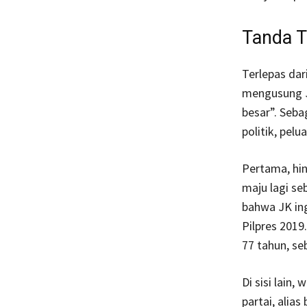
Tanda T
Terlepas dar
mengusung J
besar”. Seba
politik, pel
Pertama, hi
maju lagi se
bahwa JK ing
Pilpres 2019.
77 tahun, se
Di sisi lain
partai, alia