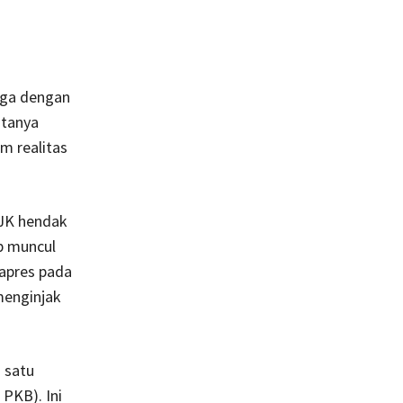
tiga dengan
 tanya
m realitas
 JK hendak
p muncul
wapres pada
 menginjak
 satu
 PKB). Ini