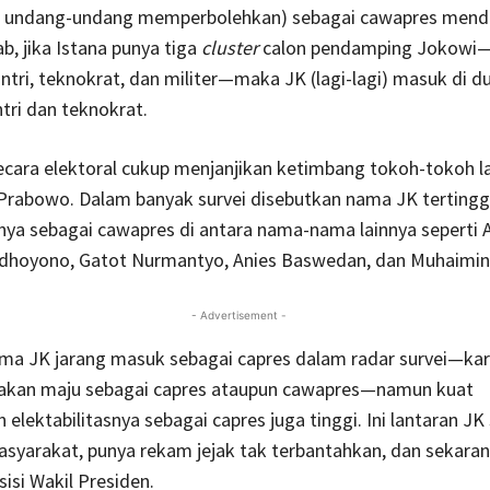
ka undang-undang memperbolehkan) sebagai cawapres men
b, jika Istana punya tiga
cluster
calon pendamping Jokowi—y
tri, teknokrat, dan militer—maka JK (lagi-lagi) masuk di d
ntri dan teknokrat.
ecara elektoral cukup menjanjikan ketimbang tokoh-tokoh lai
Prabowo. Dalam banyak survei disebutkan nama JK tertingg
snya sebagai cawapres di antara nama-nama lainnya seperti 
udhoyono, Gatot Nurmantyo, Anies Baswedan, dan Muhaimin 
- Advertisement -
a JK jarang masuk sebagai capres dalam radar survei—kare
 akan maju sebagai capres ataupun cawapres—namun kuat
elektabilitasnya sebagai capres juga tinggi. Ini lantaran JK
asyarakat, punya rekam jejak tak terbantahkan, dan sekara
isi Wakil Presiden.