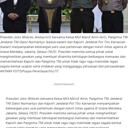
Presiden Joko Widodo (kedua kiri) bersama Ketua MUI Maruf Amin (kiri), Panglima TNI
Jenderal TNI Gatot Nurmantyo (kedua kanan) dan Kapolri Jenderal Pol Tito Karnavian
(kanan) menyampaikan keterangan pers usai pertemuan dengan tokoh lintas agama di
Istana Merdeka, Jakarta, Selasa (16/5). Presiden meminta semua pihak untuk
menghentikan gesekan yang membuat dinamika kehidupan berbangsa memanas dan
memerintahkan Kapolri dan Panglima TNI untuk tidak ragu-ragu menindak tegas
segala bentuk ucapan serta tindakan yang mengganggu persatuan dan persaudaraan.
ANTARA FOTO/Puspa Perwitasar/foc/17.
- Advertisement -
Presiden Joko Widodo bersama Ketua MUI Ma’ruf Amin, Panglima TNI Jenderal
TNI Gatot Nurmantyo dan Kapolri Jenderal Pol Tito Karnavian menyampaikan
keterangan pers usai pertemuan dengan tokoh lintas agama di Istana Merdeka,
Jakarta, Selasa (16/5). Presiden meminta semua pihak untuk menghentikan
gesekan yang membuat kehidupan berbangsa memanas dan memerintahkan
Kapolri dan Panglima TNI untuk tidak ragu-ragu menindak tegas segala bentuk
ucapan serta tindakan yang mengganggu persatuan dan persaudaraan.