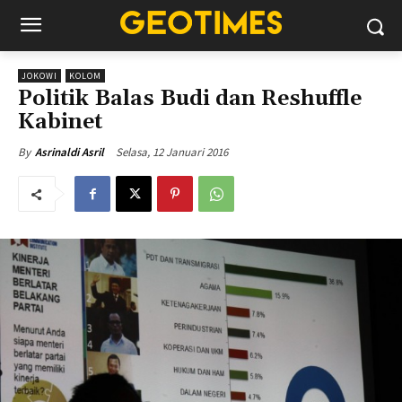
JOKOWI
KOLOM
Politik Balas Budi dan Reshuffle
Kabinet
Selasa, 12 Januari 2016
By
Asrinaldi Asril