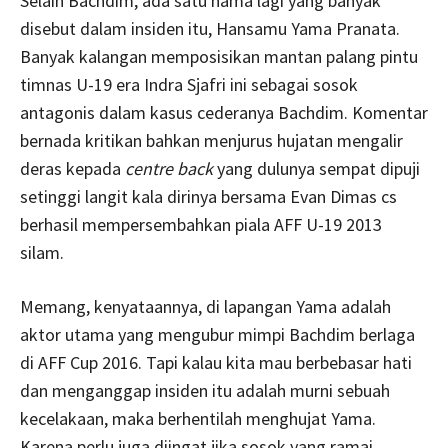
Selain Bachdim, ada satu nama lagi yang banyak
disebut dalam insiden itu, Hansamu Yama Pranata.
Banyak kalangan memposisikan mantan palang pintu
timnas U-19 era Indra Sjafri ini sebagai sosok
antagonis dalam kasus cederanya Bachdim. Komentar
bernada kritikan bahkan menjurus hujatan mengalir
deras kepada
centre back
yang dulunya sempat dipuji
setinggi langit kala dirinya bersama Evan Dimas cs
berhasil mempersembahkan piala AFF U-19 2013
silam.
Memang, kenyataannya, di lapangan Yama adalah
aktor utama yang mengubur mimpi Bachdim berlaga
di AFF Cup 2016. Tapi kalau kita mau berbebasar hati
dan menganggap insiden itu adalah murni sebuah
kecelakaan, maka berhentilah menghujat Yama.
Karena perlu juga diingat jika sosok yang ramai