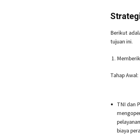
Strateg
Berikut adal
tujuan ini.
Memberika
Tahap Awal:
TNI dan P
mengopera
pelayanan
biaya per