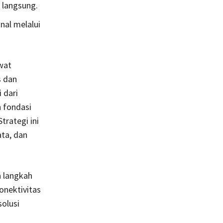
 langsung.
nal melalui
wat
s dan
 dari
 fondasi
trategi ini
ta, dan
n langkah
onektivitas
solusi