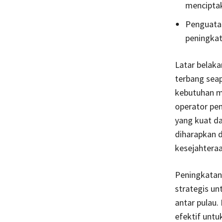
menciptak
Penguatan
peningkat
Latar belak
terbang seap
kebutuhan me
operator pem
yang kuat da
diharapkan 
kesejahteraa
Peningkatan
strategis u
antar pulau.
efektif untuk