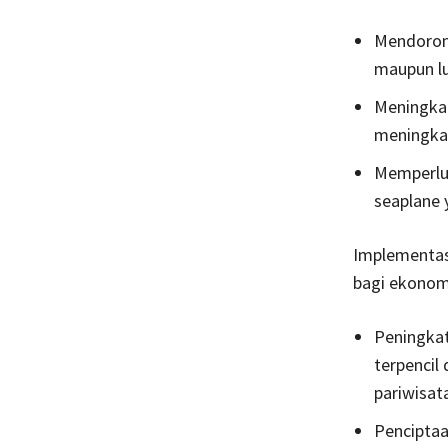
Mendorong
maupun lu
Meningkat
meningkat
Memperlu
seaplane y
Implementas
bagi ekonomi
Peningkat
terpencil
pariwisat
Pencipta