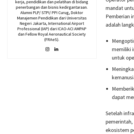
kerja, pendidikan dan pelatihan di bidang
mandat untu
penerbangan dan bisnis kedirgantaraan.
Alumni PLP/ STPI/ PPI Curug, Doktor
Pemberian i
Manajemen Pendidikan dari Universitas
Negeri Jakarta, International Airport
adalah langk
Professional (IAP) dari ICAO-ACI AMPAP
dan Fellow Royal Aeronautical Society
(FRAeS).
Mengopti
memiliki 
untuk ope
Meningka
kemanusia
Memberik
dapat men
Setelah infr
pemerintah,
ekosistem pe