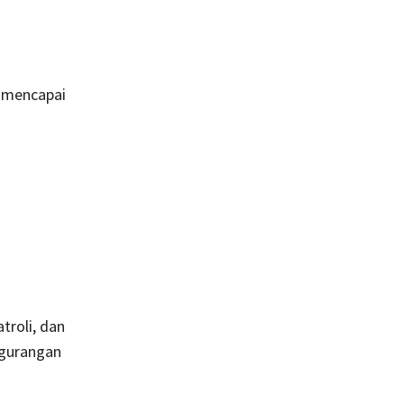
k mencapai
roli, dan
engurangan