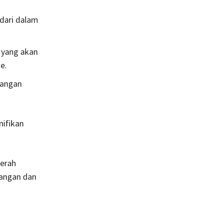
 dari dalam
 yang akan
e.
bangan
nifikan
aerah
gangan dan
n