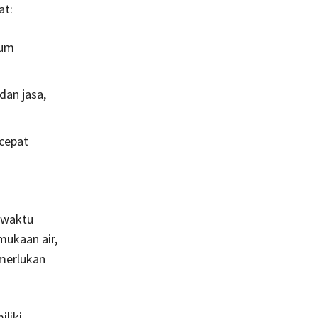
at:
lum
dan jasa,
cepat
 waktu
mukaan air,
emerlukan
liki