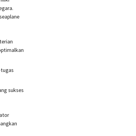
egara.
seaplane
terian
optimalkan
-tugas
ang sukses
ator
bangkan