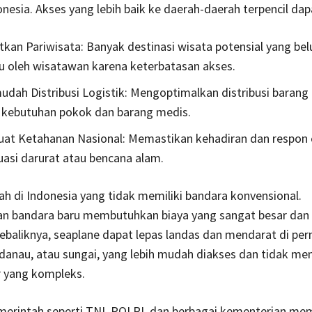
donesia. Akses yang lebih baik ke daerah-daerah terpencil dap
kan Pariwisata: Banyak destinasi wisata potensial yang be
u oleh wisatawan karena keterbatasan akses.
ah Distribusi Logistik: Mengoptimalkan distribusi barang 
 kebutuhan pokok dan barang medis.
at Ketahanan Nasional: Memastikan kehadiran dan respon 
uasi darurat atau bencana alam.
h di Indonesia yang tidak memiliki bandara konvensional.
 bandara baru membutuhkan biaya yang sangat besar dan
ebaliknya, seaplane dapat lepas landas dan mendarat di per
, danau, atau sungai, yang lebih mudah diakses dan tidak m
r yang kompleks.
erintah seperti TNI, POLRI, dan berbagai kementerian memi