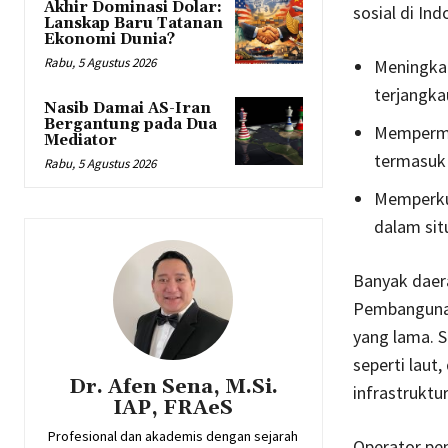
Akhir Dominasi Dolar:
sosial di In
Lanskap Baru Tatanan
Ekonomi Dunia?
Rabu, 5 Agustus 2026
Meningkat
terjangka
Nasib Damai AS-Iran
Bergantung pada Dua
Mempermud
Mediator
termasuk
Rabu, 5 Agustus 2026
Memperku
dalam sit
Banyak daera
Pembangunan
yang lama. S
seperti laut
Dr. Afen Sena, M.Si.
infrastruktu
IAP, FRAeS
Profesional dan akademis dengan sejarah
Operator pem