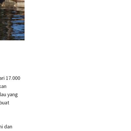
ri 17.000
kan
lau yang
mbuat
mi dan