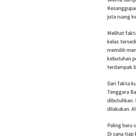
Kesanggupan 
juta ruang ke
Melihat fakt
kelas terse
memilih meng
kebutuhan p
terdampak b
Dari fakta k
Tenggara Ba
dibutuhkan.
dilakukan. A
Paling baru 
Di sana tia