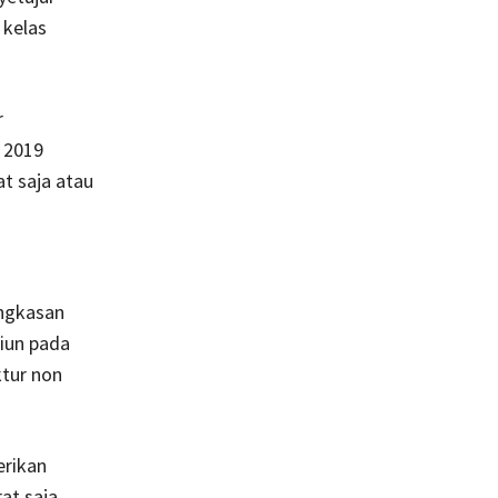
 kelas
r
 2019
t saja atau
angkasan
liun pada
tur non
erikan
at saja.