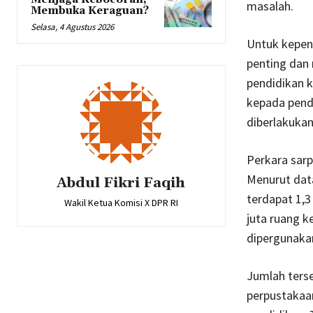
masalah.
Membuka Keraguan?
Selasa, 4 Agustus 2026
Untuk kepent
penting dan 
pendidikan k
kepada pendi
diberlakukan
Perkara sarp
Menurut dat
Abdul Fikri Faqih
terdapat 1,3
Wakil Ketua Komisi X DPR RI
juta ruang ke
dipergunakan
Jumlah terse
perpustakaan