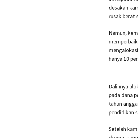
desakan kam
rusak berat s
Namun, kemba
memperbaiki
mengalokasik
hanya 10 pe
Dalihnya al
pada dana pe
tahun angga
pendidikan 
Setelah kam
skema sampai