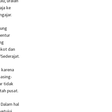
ulu; uraian
aja ke
ngajar.
rung
entur
ng
mkot dan
ederajat.
 karena
asing-
r tidak
tah pusat.
 Dalam hal
yetujui