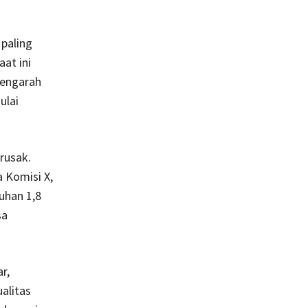
 paling
at ini
mengarah
ulai
rusak.
 Komisi X,
ruhan 1,8
sa
r,
alitas