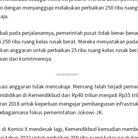
i dengan menyanggupi melakukan perbaikan 250 ribu ruang
aja.
li pada perjalanannya, pemerintah pusat tidak benar-bena
 250 ribu ruang kelas rusak berat. Mereka menyatakan pada
an anggaran untuk perbaikan 25 ribu ruang kelas rusak bera
rsen dari komitmennya.
- Advertisement -
okasi anggaran tidak mencukupi. Memang telah terjadi pem
ndidikan di Kemendikbud dari Rp40 triliun menjadi Rp35 tri
ran 2018 untuk keperluan mengejar pembangunan infrastruk
sebagaimana fokus pemerintahan Jokowi-JK.
i di Komisi X mendesak lagi, Kemendikbud kemudian memb
 tahun 2022 untuk perbaikan 250 ribu ruang kelas rusak ber