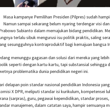
Masa kampanye Pemilihan Presiden (Pilpres) sudah hampi
Namun sampai sekarang belum nyaring terdengar visi dan 
Prabowo Subianto dalam memajukan bidang pendidikan. Me
ngnya terlalu sibuk mengurusi isu politik praktis, saling ser
 yang sesungguhnya kontraproduktif bagi kemajuan bangsa I
edang menunggu gagasan dan solusi dari mereka yang lebih 
olik seperti dengan kartu-kartu, tapi substansial sehingga 
etnya problematika dunia pendidikan negeri ini.
ri delapan poin standar nasional pendidikan Indonesia yang
omisi X DPR, meliputi standar isi kurikulum, kompetensei lu
rana (sarpras), guru, pegawai kependidikan, standar proses, 
andar manajemen, dalam catatan saya, hampir semuanya me