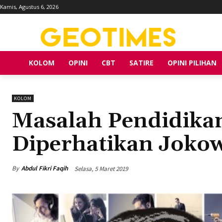
Kamis, Agustus 6, 2026
KOLOM
OPINI
CBT
SATIRE
OPINI PILIHAN
KOLOM
Masalah Pendidikan
Diperhatikan Joko
By
Abdul Fikri Faqih
Selasa, 5 Maret 2019