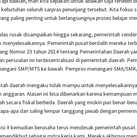
api baiklah, mari kita sepakati untuk abaikan saja terlebih d
kebutuhan seluruh sarpras penunjang tersebut. Kita fokus s
yang paling penting untuk berlangsungnya proses belajar me
elas rusak disampaikan hingga sekarang, pemerintah cende
k menyelesaikannya. Pemerintah pusat berdalih mereka terb
ng Nomor 23 tahun 2014 tentang Pemerintahan Daerah ya
persoalan ini terdesentralisasi di pemerintah daerah. Pe
angani SMP/MTS ke bawah. Pemprov menangani SMA/SMK/S
ntah daerah mengaku tidak mampu untuk menyelesaikannya
n anggaran. Alasan ini bisa dibenarkan karena kemampuan m
h secara fiskal berbeda. Daerah yang miskin pun benar-bena
 apa-apa dan saling lempar tanggung jawab dengan pemerin
isi X kemudian berusaha terus mendesak pemerintah pusat.
emendikbud sebagai mitra kerja kami. Mereka akhirnya men