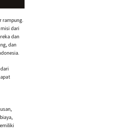
r rampung.
misi dari
reka dan
ang, dan
ndonesia.
dari
dapat
lusan,
biaya,
miliki