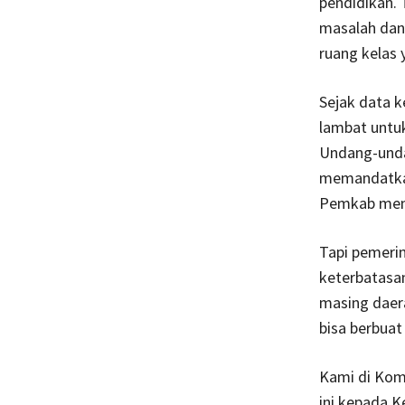
pendidikan. T
masalah dan 
ruang kelas 
Sejak data k
lambat untu
Undang-unda
memandatkan 
Pemkab men
Tapi pemeri
keterbatasa
masing daera
bisa berbuat
Kami di Kom
ini kepada K