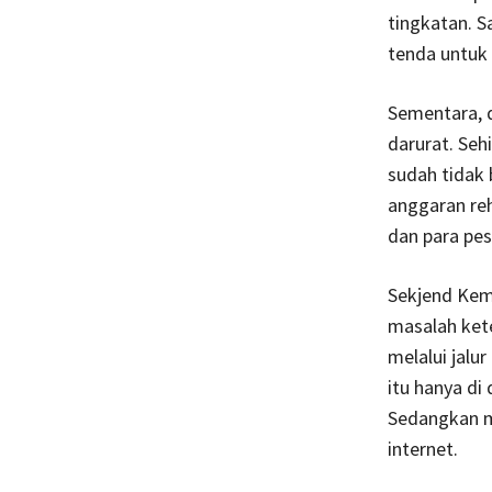
tingkatan. S
tenda untuk 
Sementara, 
darurat. Se
sudah tidak
anggaran reh
dan para pes
Sekjend Kem
masalah kete
melalui jalu
itu hanya di
Sedangkan m
internet.