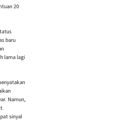
ntuan 20
tatus
as baru
an
ih lama lagi
menyatakan
aikan
yar. Namun,
t.
at sinyal