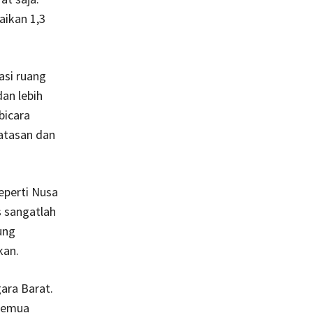
aikan 1,3
asi ruang
an lebih
bicara
atasan dan
eperti Nusa
 sangatlah
ung
kan.
ara Barat.
 semua