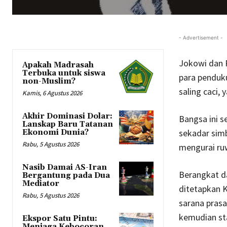
- Advertisement -
Jokowi dan 
Apakah Madrasah
Terbuka untuk siswa
para penduku
non-Muslim?
saling caci,
Kamis, 6 Agustus 2026
Akhir Dominasi Dolar:
Bangsa ini s
Lanskap Baru Tatanan
sekadar simb
Ekonomi Dunia?
Rabu, 5 Agustus 2026
mengurai ruw
Nasib Damai AS-Iran
Berangkat da
Bergantung pada Dua
Mediator
ditetapkan K
Rabu, 5 Agustus 2026
sarana prasa
kemudian st
Ekspor Satu Pintu:
Menjaga Kebocoran,