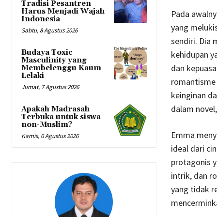
Tradisi Pesantren
Harus Menjadi Wajah
Pada awalnya
Indonesia
yang melukis
Sabtu, 8 Agustus 2026
sendiri. Dia
Budaya Toxic
kehidupan y
Masculinity yang
dan kepuasa
Membelenggu Kaum
Lelaki
romantisme 
Jumat, 7 Agustus 2026
keinginan da
dalam novel
Apakah Madrasah
Terbuka untuk siswa
non-Muslim?
Emma menyuk
Kamis, 6 Agustus 2026
ideal dari c
protagonis y
intrik, dan
yang tidak r
mencerminka