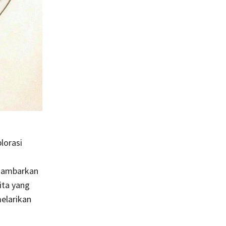
lorasi
igambarkan
ita yang
elarikan