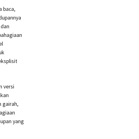
a baca,
idupannya
 dan
bahagiaan
el
uk
ksplisit
 versi
lkan
 gairah,
agiaan
dupan yang