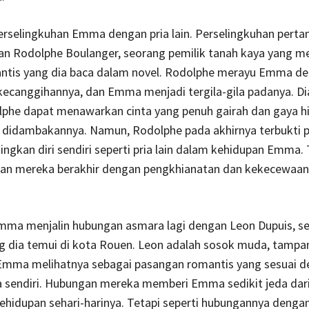
perselingkuhan Emma dengan pria lain. Perselingkuhan per
an Rodolphe Boulanger, seorang pemilik tanah kaya yang me
antis yang dia baca dalam novel. Rodolphe merayu Emma d
ecanggihannya, dan Emma menjadi tergila-gila padanya. Di
phe dapat menawarkan cinta yang penuh gairah dan gaya h
 didambakannya. Namun, Rodolphe pada akhirnya terbukti p
gkan diri sendiri seperti pria lain dalam kehidupan Emma. 
han mereka berakhir dengan pengkhianatan dan kekecewaan
ma menjalin hubungan asmara lagi dengan Leon Dupuis, s
g dia temui di kota Rouen. Leon adalah sosok muda, tampa
n Emma melihatnya sebagai pasangan romantis yang sesuai 
a sendiri. Hubungan mereka memberi Emma sedikit jeda dar
hidupan sehari-harinya. Tetapi seperti hubungannya denga