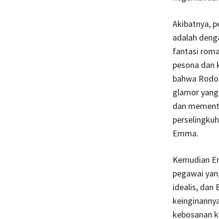
Akibatnya, 
adalah deng
fantasi rom
pesona dan k
bahwa Rodol
glamor yang
dan mementin
perselingku
Emma.
Kemudian Em
pegawai yan
idealis, da
keinginanny
kebosanan ke