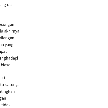
ang dia
kosongan
a akhirnya
hilangan
pan yang
apat
enghadapi
biasa.
ult,
atu-satunya
ntingkan
ngan
 tidak