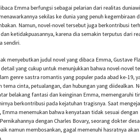
ibaca Emma berfungsi sebagai pelarian dari realitas duniaw
 menawarkannya sekilas ke dunia yang penuh kegembiraan d
bakan. Namun, novel-novel tersebut juga berkontribusi ter
an ketidakpuasannya, karena dia semakin terputus dari rea
 sendiri.
dak menyebutkan judul novel yang dibaca Emma, Gustave Fl
detail yang cukup untuk menunjukkan bahwa novel-novel te
am genre sastra romantis yang populer pada abad ke-19, y
tema cinta, petualangan, dan hubungan yang diidealkan. N
latar belakang fantasi dan keinginan Emma, memengaruhi ti
irnya berkontribusi pada kejatuhan tragisnya. Saat mengeja
, Emma menemukan bahwa kenyataan tidak sesuai dengan
 Pernikahannya dengan Charles Bovary, seorang dokter desa
aik namun membosankan, gagal memenuhi hasratnya akan 
.