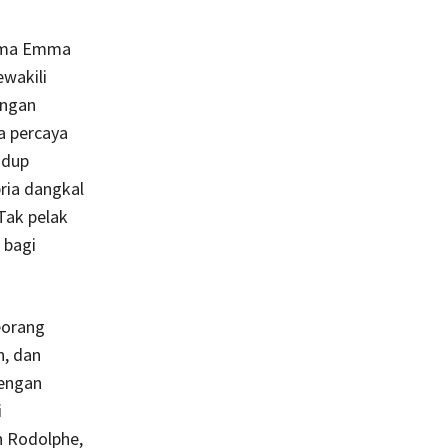
tama Emma
wakili
engan
a percaya
idup
ria dangkal
Tak pelak
 bagi
eorang
n, dan
dengan
i
n Rodolphe,