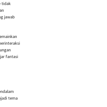
 tidak
gan
ng jawab
memainkan
berinteraksi
bungan
ar fantasi
endalam
njadi tema