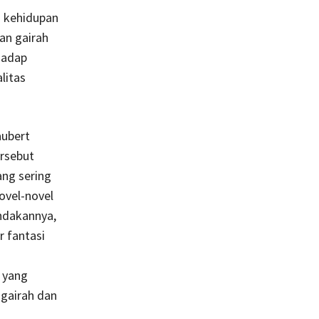
i kehidupan
an gairah
hadap
litas
aubert
rsebut
ang sering
ovel-novel
ndakannya,
r fantasi
 yang
gairah dan