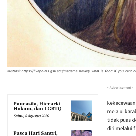
Ilustrasi: https://fivepoints.gsu.edu/madame-bovary-what-is-food-if-you-cant-c
- Advertisement -
kekecewaan 
Pancasila, Hierarki
Hukum, dan LGBTQ
melalui kar
Sabtu, 8 Agustus 2026
tidak puas d
diri melalui
Pasca Hari Santri,