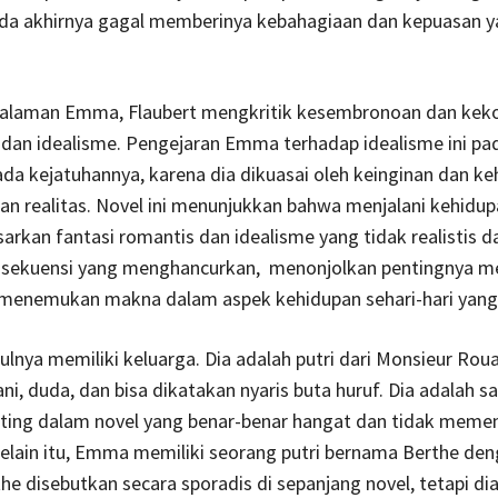
ada akhirnya gagal memberinya kebahagiaan dan kepuasan y
galaman Emma, Flaubert mengkritik kesembronoan dan ke
dan idealisme. Pengejaran Emma terhadap idealisme ini pad
a kejatuhannya, karena dia dikuasai oleh keinginan dan ke
n realitas. Novel ini menunjukkan bahwa menjalani kehidu
arkan fantasi romantis dan idealisme yang tidak realistis d
nsekuensi yang menghancurkan, menonjolkan pentingnya m
n menemukan makna dalam aspek kehidupan sehari-hari yang 
nya memiliki keluarga. Dia adalah putri dari Monsieur Roua
ni, duda, dan bisa dikatakan nyaris buta huruf. Dia adalah s
nting dalam novel yang benar-benar hangat dan tidak meme
. Selain itu, Emma memiliki seorang putri bernama Berthe de
the disebutkan secara sporadis di sepanjang novel, tetapi dia