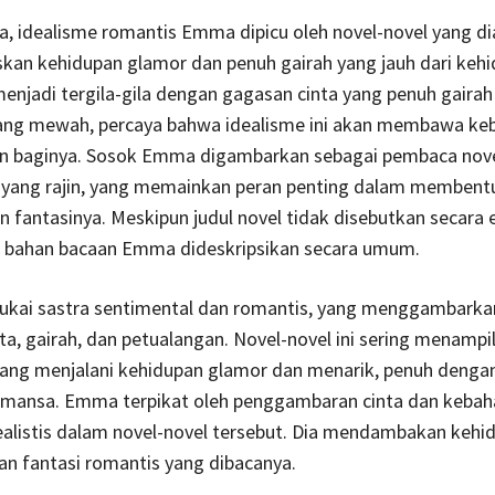
, idealisme romantis Emma dipicu oleh novel-novel yang di
kan kehidupan glamor dan penuh gairah yang jauh dari keh
 menjadi tergila-gila dengan gagasan cinta yang penuh gairah
ang mewah, percaya bahwa idealisme ini akan membawa ke
n baginya. Sosok Emma digambarkan sebagai pembaca nov
yang rajin, yang memainkan peran penting dalam membent
n fantasinya. Meskipun judul novel tidak disebutkan secara e
, bahan bacaan Emma dideskripsikan secara umum.
ai sastra sentimental dan romantis, yang menggambarkan
inta, gairah, dan petualangan. Novel-novel ini sering menampi
ang menjalani kehidupan glamor dan menarik, penuh dengan
 romansa. Emma terpikat oleh penggambaran cinta dan kebah
ealistis dalam novel-novel tersebut. Dia mendambakan kehi
n fantasi romantis yang dibacanya.