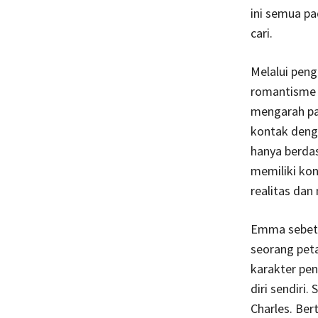
ini semua p
cari.
Melalui pen
romantisme 
mengarah pad
kontak denga
hanya berdas
memiliki ko
realitas da
Emma sebetul
seorang peta
karakter pe
diri sendiri
Charles. Ber