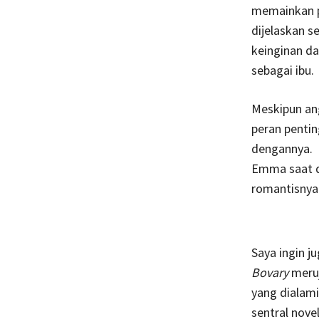
memainkan p
dijelaskan s
keinginan da
sebagai ibu.
Meskipun an
peran pentin
dengannya. 
Emma saat d
romantisnya
Saya ingin j
Bovary
meruj
yang dialam
sentral nov