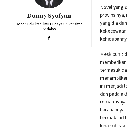
Novel yang d
provinsinya,
Donny Syofyan
yang dia dam
Dosen Fakultas Ilmu Budaya Universitas
Andalas
kekecewaan d
kehidupannya
Meskipun ti
memberikan 
termasuk dal
menampilkan 
ini menjadi 
dan pada akh
romantisnya
harapannya.
bermaksud b
kegembiraan