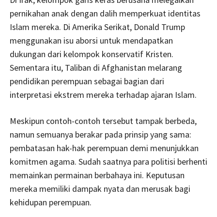
pernikahan anak dengan dalih memperkuat identitas
Islam mereka. Di Amerika Serikat, Donald Trump
menggunakan isu aborsi untuk mendapatkan
dukungan dari kelompok konservatif Kristen.
Sementara itu, Taliban di Afghanistan melarang
pendidikan perempuan sebagai bagian dari
interpretasi ekstrem mereka terhadap ajaran Islam.
Meskipun contoh-contoh tersebut tampak berbeda,
namun semuanya berakar pada prinsip yang sama:
pembatasan hak-hak perempuan demi menunjukkan
komitmen agama. Sudah saatnya para politisi berhenti
memainkan permainan berbahaya ini. Keputusan
mereka memiliki dampak nyata dan merusak bagi
kehidupan perempuan.