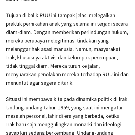
Tujuan di balik RUU ini tampak jelas: melegalkan
praktik pernikahan anak yang selama ini terjadi secara
diam-diam. Dengan memberikan perlindungan hukum,
mereka berupaya melegitimasi tindakan yang
melanggar hak asasi manusia. Namun, masyarakat
Irak, khususnya aktivis dan kelompok perempuan,
tidak tinggal diam. Mereka turun ke jalan,
menyuarakan penolakan mereka terhadap RUU ini dan
menuntut agar segera ditarik.
Situasi ini membawa kita pada dinamika politik di Irak.
Undang-undang tahun 1959, yang saat ini mengatur
masalah personal, lahir di era yang berbeda, ketika
Irak baru saja menggulingkan monarki dan ideologi
sayap kiri sedang berkembang. Undang-undang