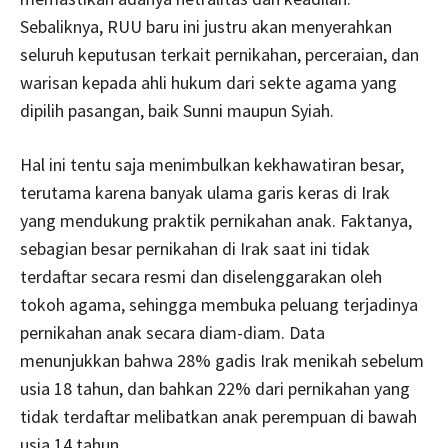
Sebaliknya, RUU baru ini justru akan menyerahkan
seluruh keputusan terkait pernikahan, perceraian, dan
warisan kepada ahli hukum dari sekte agama yang
dipilih pasangan, baik Sunni maupun Syiah.
Hal ini tentu saja menimbulkan kekhawatiran besar,
terutama karena banyak ulama garis keras di Irak
yang mendukung praktik pernikahan anak. Faktanya,
sebagian besar pernikahan di Irak saat ini tidak
terdaftar secara resmi dan diselenggarakan oleh
tokoh agama, sehingga membuka peluang terjadinya
pernikahan anak secara diam-diam. Data
menunjukkan bahwa 28% gadis Irak menikah sebelum
usia 18 tahun, dan bahkan 22% dari pernikahan yang
tidak terdaftar melibatkan anak perempuan di bawah
usia 14 tahun.