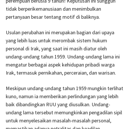
perempuan berusia 9 tahun! Keputusan ini sungguh
tidak berperikemanusiaan dan menimbulkan
pertanyaan besar tentang motif di baliknya.
Usulan perubahan ini merupakan bagian dari upaya
yang lebih luas untuk merombak sistem hukum
personal di Irak, yang saat ini masih diatur oleh
undang-undang tahun 1959. Undang-undang lama ini
mengatur berbagai aspek kehidupan pribadi warga
Irak, termasuk pernikahan, perceraian, dan warisan.
Meskipun undang-undang tahun 1959 mungkin terlihat
kuno, namun ia memberikan perlindungan yang lebih
baik dibandingkan RUU yang diusulkan. Undang-
undang lama tersebut memungkinkan pengadilan sipil
untuk menyelesaikan masalah-masalah personal,
memastikan adanya netralitas dan keadilan.