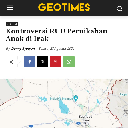
KOLOM
Kontroversi RUU Pernikahan
Anak di Irak
Selasa, 27 Agustus 2024
By
Donny Syofyan