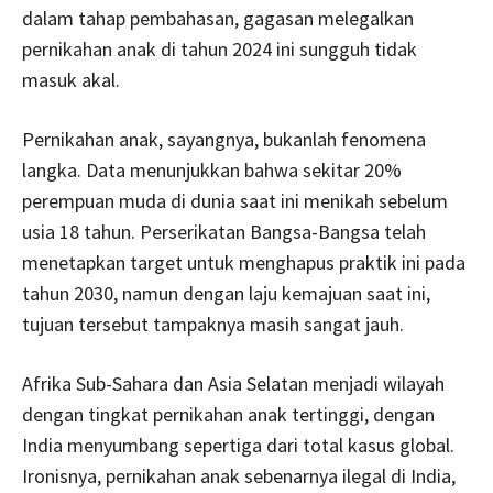
dalam tahap pembahasan, gagasan melegalkan
pernikahan anak di tahun 2024 ini sungguh tidak
masuk akal.
Pernikahan anak, sayangnya, bukanlah fenomena
langka. Data menunjukkan bahwa sekitar 20%
perempuan muda di dunia saat ini menikah sebelum
usia 18 tahun. Perserikatan Bangsa-Bangsa telah
menetapkan target untuk menghapus praktik ini pada
tahun 2030, namun dengan laju kemajuan saat ini,
tujuan tersebut tampaknya masih sangat jauh.
Afrika Sub-Sahara dan Asia Selatan menjadi wilayah
dengan tingkat pernikahan anak tertinggi, dengan
India menyumbang sepertiga dari total kasus global.
Ironisnya, pernikahan anak sebenarnya ilegal di India,