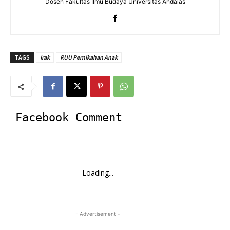
Dosen Fakultas Ilmu Budaya Universitas Andalas
TAGS
Irak
RUU Pernikahan Anak
Facebook Comment
Loading...
- Advertisement -