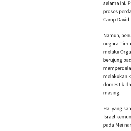
selama ini. 
proses perd
Camp David I
Namun, penul
negara Timu
melalui Orga
berujung pad
memperdalam
melakukan k
domestik da
masing.
Hal yang sa
Israel kemu
pada Mei na