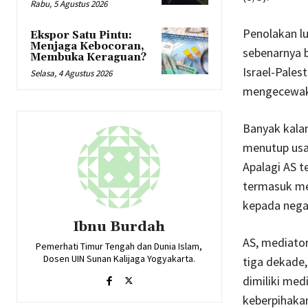
Rabu, 5 Agustus 2026
Penolakan l
Ekspor Satu Pintu:
Menjaga Kebocoran,
sebenarnya 
Membuka Keraguan?
Israel-Pales
Selasa, 4 Agustus 2026
mengecewaka
Banyak kalan
menutup usa
Apalagi AS 
termasuk m
kepada negar
Ibnu Burdah
AS, mediator
Pemerhati Timur Tengah dan Dunia Islam,
Dosen UIN Sunan Kalijaga Yogyakarta.
tiga dekade
dimiliki me
keberpihakan