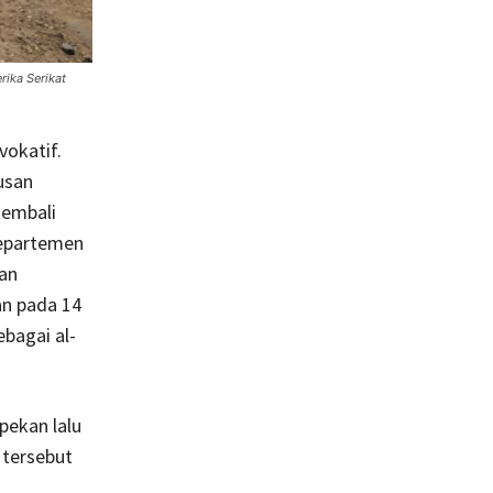
rika Serikat
okatif.
usan
kembali
Departemen
an
an pada 14
bagai al-
 pekan lalu
 tersebut