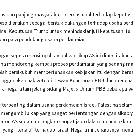
uas dan panjang masyarakat internasional terhadap keputu
bisa diartikan sebagai bentuk dukungan terhadap usaha per
tina. Keputusan Trump untuk menindaklanjuti keputusan itu j
n para pendukung usaha perdamaian.
gan segera menyimpulkan bahwa sikap AS ini diperkirakan 
ha mendorong kembali proses perdamaian yang sedang ma
telah bersikukuh mempertahankan kebijakan itu dengan bera
enggunakan hak veto di Dewan Keamanan PBB dan meneba
a-negara lain jelang sidang Majelis Umum PBB beberapa wa
 terpenting dalam usaha perdamaian Israel-Palestina selam
, mengambil sikap yang sangat bertentangan dengan sikap y
diator. AS sudah melangkah sangat jauh dalam menunjukkan
 yang “terlalu” terhadap Israel. Negara ini seharusnya menu