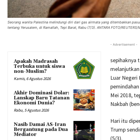
Seorang wanita Palestina melindungi diri dari gas airmata yang ditembakkan pasu
tentang Yerusalem, di Ramallah, Tepi Barat, Rabu (7/3). ANTARA FOTO/REUTER
- Advertisement -
sepihaknya 
Apakah Madrasah
Terbuka untuk siswa
melanjutkan
non-Muslim?
Luar Negeri
Kamis, 6 Agustus 2026
pemindahan K
Akhir Dominasi Dolar:
Mei 2018, te
Lanskap Baru Tatanan
Ekonomi Dunia?
Nakbah (ben
Rabu, 5 Agustus 2026
Hari itu dipe
Nasib Damai AS-Iran
Trump sendi
Bergantung pada Dua
Mediator
(5/3).