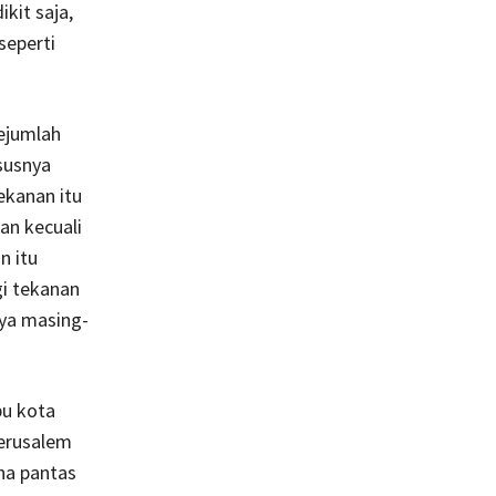
kit saja,
seperti
sejumlah
susnya
ekanan itu
an kecuali
n itu
i tekanan
ya masing-
u kota
Yerusalem
na pantas