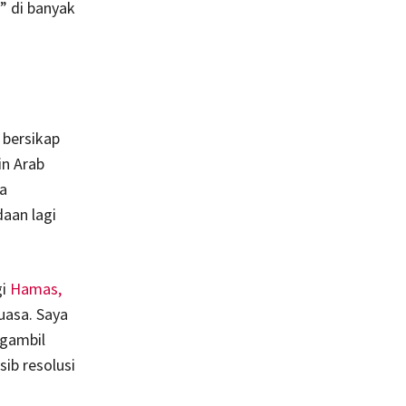
” di banyak
bersikap
in Arab
a
daan lagi
gi
Hamas,
uasa. Saya
ngambil
sib resolusi