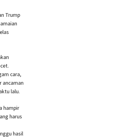
san Trump
damaian
elas
akan
cet.
gam cara,
r ancaman
ktu lalu.
a hampir
ang harus
nggu hasil