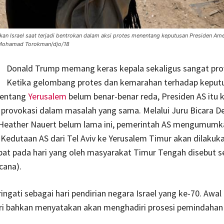
kan Israel saat terjadi bentrokan dalam aksi protes menentang keputusan Presiden Ame
S/Mohamad Torokman/djo/18
Donald Trump memang keras kepala sekaligus sangat prov
Ketika gelombang protes dan kemarahan terhadap keput
tentang
Yerusalem
belum benar-benar reda, Presiden AS itu 
 provokasi dalam masalah yang sama. Melalui Juru Bicara 
 Heather Nauert belum lama ini, pemerintah AS mengumumk
edutaan AS dari Tel Aviv ke Yerusalem Timur akan dilakuk
pat pada hari yang oleh masyarakat Timur Tengah disebut se
cana).
ringati sebagai hari pendirian negara Israel yang ke-70. Awal
ri bahkan menyatakan akan menghadiri prosesi pemindahan