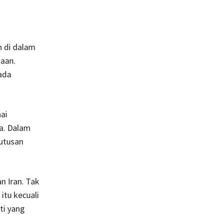
n di dalam
aan.
ada
ai
ya. Dalam
utusan
n Iran. Tak
itu kecuali
ti yang