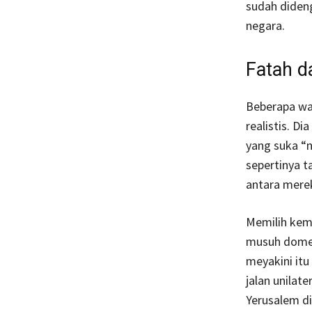
sudah dideng
negara.
Fatah 
Beberapa wa
realistis. D
yang suka “
sepertinya t
antara merek
Memilih kemb
musuh domes
meyakini itu
jalan unilat
Yerusalem di