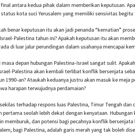
final antara kedua pihak dalam memberikan keputusan. Apal
tatus kota suci Yerusalem yang memiliki sensivitas begitu t
ah benar keputusan itu akan jadi penanda “kematian” pros
srael-Palestina tahun ini? Apakah keputusan itu akan memb
rada di luar jalur perundingan dalam usahanya mencapai k
masa depan hubungan Palestina-Israel sangat sulit. Apaka
 Israel-Palestina akan kembali terlibat konflik bersenjata se
un 1990-an? Ataukah keduanya justru akan masuk ke meja p
a harapan terwujudnya perdamaian?
ekilas terhadap respons luas Palestina, Timur Tengah dan d
 pertama seolah lebih dekat dengan kenyataan. Hubungan
n memburuk, dan potensi bagi pecahnya konflik bersenjata l
alem, bagi Palestina, adalah garis merah yang tak boleh dis