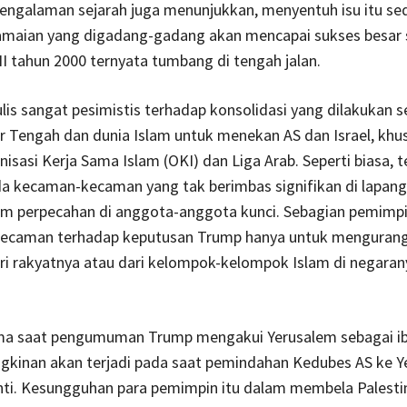
Pengalaman sejarah juga menunjukkan, menyentuh isu itu sedi
amaian yang digadang-gadang akan mencapai sukses besar 
I tahun 2000 ternyata tumbang di tengah jalan.
is sangat pesimistis terhadap konsolidasi yang dilakukan 
r Tengah dan dunia Islam untuk menekan AS dan Israel, khu
nisasi Kerja Sama Islam (OKI) dan Liga Arab. Seperti biasa, t
a kecaman-kecaman yang tak berimbas signifikan di lapang
 perpecahan di anggota-anggota kunci. Sebagian pemimpi
ecaman terhadap keputusan Trump hanya untuk mengurang
ri rakyatnya atau dari kelompok-kelompok Islam di negaran
ma saat pengumuman Trump mengakui Yerusalem sebagai ib
ngkinan akan terjadi pada saat pemindahan Kedubes AS ke 
nti. Kesungguhan para pemimpin itu dalam membela Palesti