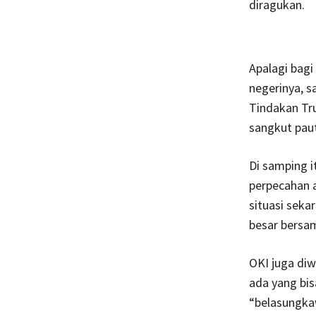
diragukan.
Apalagi bagi
negerinya, 
Tindakan Tru
sangkut pau
Di samping i
perpecahan a
situasi sek
besar bersam
OKI juga diw
ada yang bis
“belasungka