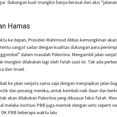
ar. Dukungan kuat mungkin hanya berasal dari aksi “jalanan
dan Hamas
ktu ke depan, Presiden Mahmoud Abbas kemungkinan akan 
ia tentu sangat sadar dengan kualitas dukungan para pemimp
nggombal” dalam masalah Palestina. Mengambil jalan senjat
ak mungkin dilakukan lagi oleh Fatah saat ini. Tak ada perbe
a dan Israel.
ali ke jalan senjata sama saja dengan menyiapkan jalan ba
tik dan pesaing mereka, untuk kembali naik daun dan berk
 tak akan dilakukan Palestina yang dikuasai faksi Fatah. Me
eral melalui institusi PBB juga mentok dengan veto seperti na
 DK PBB beberapa waktu lalu.