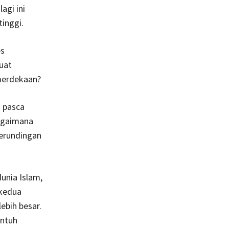
agi ini
inggi.
es
uat
emerdekaan?
h pasca
bagaimana
erundingan
unia Islam,
 kedua
ebih besar.
entuh