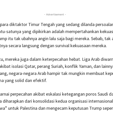
- Advertisement -
 para diktaktor Timur Tengah yang sedang dilanda persoala
satu-satunya yang dipikirkan adalah mempertahankan kekuas
mp itu tak ubahnya angin lalu saja bagi mereka. Sebab, tak 
tnya secara langsung dengan survival kekuasaan mereka.
tu, mereka juga dalam keterpecahan hebat. Liga Arab diwarn
kibat isolasi Qatar, perang Suriah, konflik Yaman, dan lainn
arang, negara-negara Arab hampir tak mungkin membuat kep
a yang solid dan efektif.
arnai perpecahan akibat eskalasi ketegangan poros Saudi da
a diharapkan dari konsolidasi kedua organisasi internasional 
wa” untuk Palestina dan mengecam keputusan Trump seper