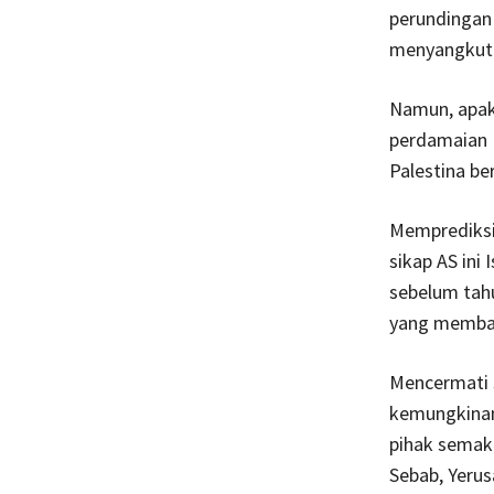
perundingan 
menyangkut s
Namun, apak
perdamaian I
Palestina be
Memprediksi 
sikap AS ini
sebelum tah
yang membaw
Mencermati s
kemungkinan
pihak semaki
Sebab, Yerus